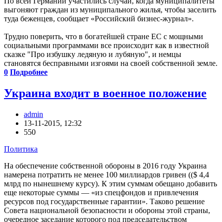
По всей Германии участились случаи, когда муниципалитеты
выгоняют граждан из муниципального жилья, чтобы заселить
туда беженцев, сообщает «Российский бизнес-журнал».
Трудно поверить, что в богатейшей стране ЕС с мощными
социальными программами все происходит как в известной
сказке "Про избушку ледяную и лубяную", и немцы
становятся бесправными изгоями на своей собственной земле.
0
Подробнее
Украина входит в военное положение
admin
13-11-2015, 12:32
550
Политика
На обеспечение собственной обороны в 2016 году Украина
намерена потратить не менее 100 миллиардов гривен (($ 4,4
млрд по нынешнему курсу). К этим суммам обещано добавить
еще некоторые суммы — «из спецфондов и привлечения
ресурсов под государственные гарантии». Таково решение
Совета национальной безопасности и обороны этой страны,
очередное заседание которого под председательством