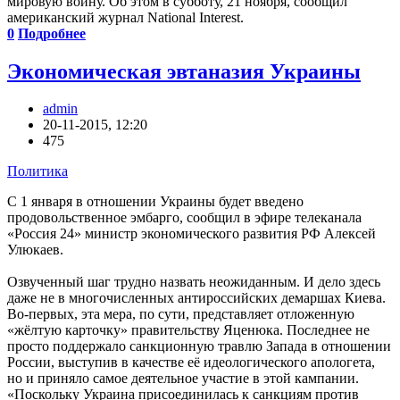
мировую войну. Об этом в субботу, 21 ноября, сообщил
американский журнал National Interest.
0
Подробнее
Экономическая эвтаназия Украины
admin
20-11-2015, 12:20
475
Политика
С 1 января в отношении Украины будет введено
продовольственное эмбарго, сообщил в эфире телеканала
«Россия 24» министр экономического развития РФ Алексей
Улюкаев.
Озвученный шаг трудно назвать неожиданным. И дело здесь
даже не в многочисленных антироссийских демаршах Киева.
Во-первых, эта мера, по сути, представляет отложенную
«жёлтую карточку» правительству Яценюка. Последнее не
просто поддержало санкционную травлю Запада в отношении
России, выступив в качестве её идеологического апологета,
но и приняло самое деятельное участие в этой кампании.
«Поскольку Украина присоединилась к санкциям против