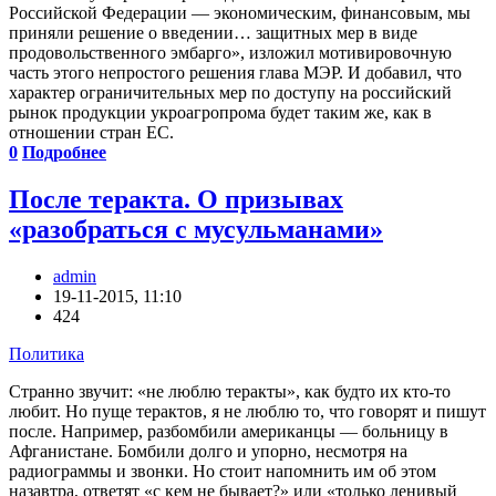
Российской Федерации — экономическим, финансовым, мы
приняли решение о введении… защитных мер в виде
продовольственного эмбарго», изложил мотивировочную
часть этого непростого решения глава МЭР. И добавил, что
характер ограничительных мер по доступу на российский
рынок продукции укроагропрома будет таким же, как в
отношении стран ЕС.
0
Подробнее
После теракта. О призывах
«разобраться с мусульманами»
admin
19-11-2015, 11:10
424
Политика
Странно звучит: «не люблю теракты», как будто их кто-то
любит. Но пуще терактов, я не люблю то, что говорят и пишут
после. Например, разбомбили американцы — больницу в
Афганистане. Бомбили долго и упорно, несмотря на
радиограммы и звонки. Но стоит напомнить им об этом
назавтра, ответят «с кем не бывает?» или «только ленивый