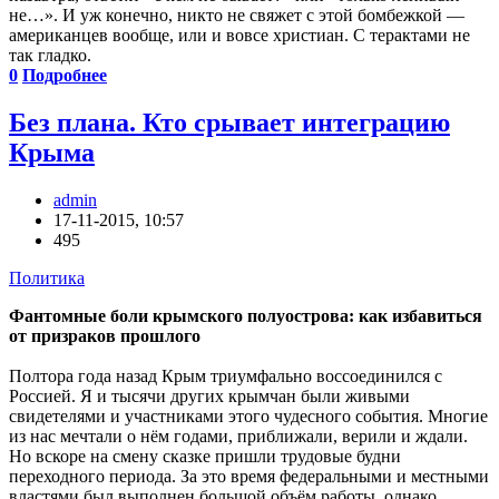
не…». И уж конечно, никто не свяжет с этой бомбежкой —
американцев вообще, или и вовсе христиан. С терактами не
так гладко.
0
Подробнее
Без плана. Кто срывает интеграцию
Крыма
admin
17-11-2015, 10:57
495
Политика
Фантомные боли крымского полуострова: как избавиться
от призраков прошлого
Полтора года назад Крым триумфально воссоединился с
Россией. Я и тысячи других крымчан были живыми
свидетелями и участниками этого чудесного события. Многие
из нас мечтали о нём годами, приближали, верили и ждали.
Но вскоре на смену сказке пришли трудовые будни
переходного периода. За это время федеральными и местными
властями был выполнен большой объём работы, однако