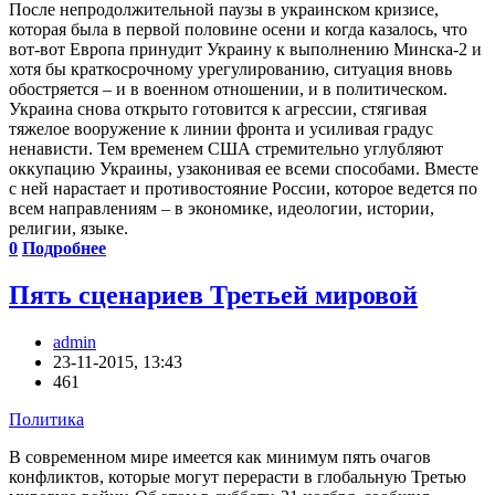
После непродолжительной паузы в украинском кризисе,
которая была в первой половине осени и когда казалось, что
вот-вот Европа принудит Украину к выполнению Минска-2 и
хотя бы краткосрочному урегулированию, ситуация вновь
обостряется – и в военном отношении, и в политическом.
Украина снова открыто готовится к агрессии, стягивая
тяжелое вооружение к линии фронта и усиливая градус
ненависти. Тем временем США стремительно углубляют
оккупацию Украины, узаконивая ее всеми способами. Вместе
с ней нарастает и противостояние России, которое ведется по
всем направлениям – в экономике, идеологии, истории,
религии, языке.
0
Подробнее
Пять сценариев Третьей мировой
admin
23-11-2015, 13:43
461
Политика
В современном мире имеется как минимум пять очагов
конфликтов, которые могут перерасти в глобальную Третью