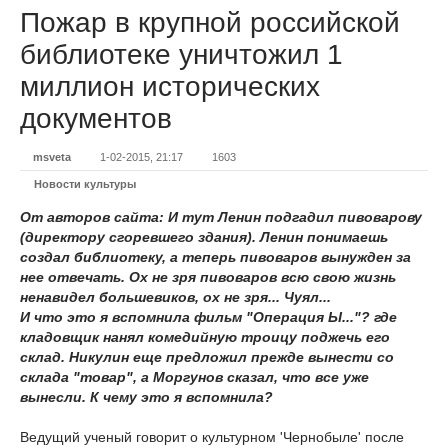
Пожар в крупной российской
библиотеке уничтожил 1
миллион исторических
документов
msveta
1-02-2015, 21:17
1603
Новости культуры
От авторов сайта: И тут Ленин подгадил пивоварову
(директору сгоревшего здания). Ленин понимаешь
создал библиотеку, а теперь пивоваров вынужден за
нее отвечать. Ох не зря пивоваров всю свою жизнь
ненавидел большевиков, ох не зря... Чуял...
И что это я вспомнила фильм "Операция Ы..."? где
кладовщик нанял комедийную троицу поджечь его
склад. Никулин еще предложил прежде вынести со
склада "товар", а Моргунов сказал, что все уже
вынесли. К чему это я вспомнила?
Ведущий ученый говорит о культурном 'Чернобыле' после