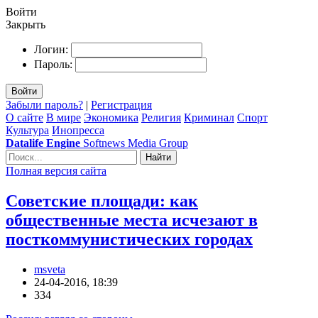
Войти
Закрыть
Логин:
Пароль:
Войти
Забыли пароль?
|
Регистрация
О сайте
В мире
Экономика
Религия
Криминал
Спорт
Культура
Инопресса
Datalife Engine
Softnews Media Group
Найти
Полная версия сайта
Советские площади: как
общественные места исчезают в
посткоммунистических городах
msveta
24-04-2016, 18:39
334