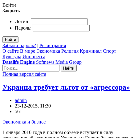
Войти
Закрыть
Логин:
Пароль:
Войти
Забыли пароль?
|
Регистрация
О сайте
В мире
Экономика
Религия
Криминал
Спорт
Культура
Инопресса
Datalife Engine
Softnews Media Group
Найти
Полная версия сайта
Украина требует льгот от «агрессора»
admin
23-12-2015, 11:30
561
Экономика и бизнес
1 января 2016 года в полном объеме вступает в силу
соглашение об ассоциации Украины и Европейского союза, в