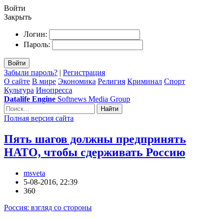
Войти
Закрыть
Логин:
Пароль:
Войти
Забыли пароль?
|
Регистрация
О сайте
В мире
Экономика
Религия
Криминал
Спорт
Культура
Инопресса
Datalife Engine
Softnews Media Group
Найти
Полная версия сайта
Пять шагов должны предпринять
НАТО, чтобы сдерживать Россию
msveta
5-08-2016, 22:39
360
Россия: взгляд со стороны