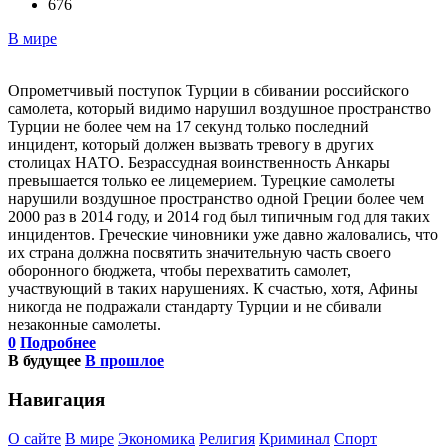
676
В мире
Опрометчивый поступок Турции в сбивании российского
самолета, который видимо нарушил воздушное пространство
Турции не более чем на 17 секунд только последний
инцидент, который должен вызвать тревогу в других
столицах НАТО. Безрассудная воинственность Анкары
превышается только ее лицемерием. Турецкие самолеты
нарушили воздушное пространство одной Греции более чем
2000 раз в 2014 году, и 2014 год был типичным год для таких
инцидентов. Греческие чиновники уже давно жаловались, что
их страна должна посвятить значительную часть своего
оборонного бюджета, чтобы перехватить самолет,
участвующий в таких нарушениях. К счастью, хотя, Афины
никогда не подражали стандарту Турции и не сбивали
незаконные самолеты.
0
Подробнее
В будущее
В прошлое
Навигация
О сайте
В мире
Экономика
Религия
Криминал
Спорт