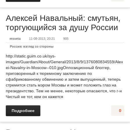
Алексей Навальный: смутьян,
торгующийся за душу России
msveta
11-08-2013, 20:21
905
Россия: взгляд со стороны
http://static.guim.co.uk/sys-
images/Guardian/About/General/2013/8/9/1376080834559/Alex
ei-Navalny-in-Moscow--010.jpgОппозиционный блоггер,
приговоренный к тюремному заключению по
сфабрикованному обвинению и затем выпущенный, теперь
стремится стать мэром Москвы и может положить глаз на
президентство. Тем не менее, некоторые опасаются, что г-н
Чистый не тот, кем он кажется
Подробнее
0