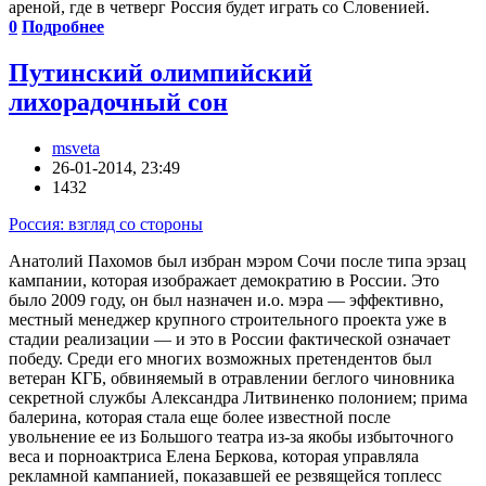
ареной, где в четверг Россия будет играть со Словенией.
0
Подробнее
Путинский олимпийский
лихорадочный сон
msveta
26-01-2014, 23:49
1432
Россия: взгляд со стороны
Анатолий Пахомов был избран мэром Сочи после типа эрзац
кампании, которая изображает демократию в России. Это
было 2009 году, он был назначен и.о. мэра — эффективно,
местный менеджер крупного строительного проекта уже в
стадии реализации — и это в России фактической означает
победу. Среди его многих возможных претендентов был
ветеран КГБ, обвиняемый в отравлении беглого чиновника
секретной службы Александра Литвиненко полонием; прима
балерина, которая стала еще более известной после
увольнение ее из Большого театра из-за якобы избыточного
веса и порноактриса Елена Беркова, которая управляла
рекламной кампанией, показавшей ее резвящейся топлесс