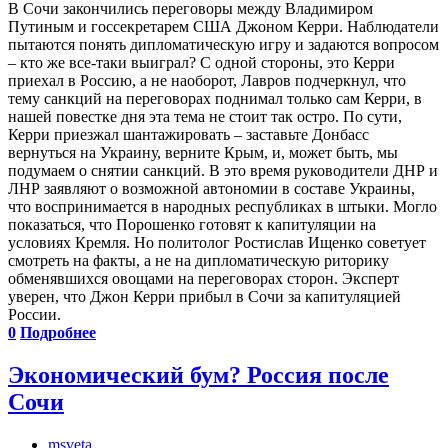
В Сочи закончились переговоры между Владимиром
Путиным и госсекретарем США Джоном Керри. Наблюдатели
пытаются понять дипломатическую игру и задаются вопросом
– кто же все-таки выиграл? С одной стороны, это Керри
приехал в Россию, а не наоборот, Лавров подчеркнул, что
тему санкций на переговорах поднимал только сам Керри, в
нашей повестке дня эта тема не стоит так остро. По сути,
Керри приезжал шантажировать – заставьте Донбасс
вернуться на Украину, верните Крым, и, может быть, мы
подумаем о снятии санкций. В это время руководители ДНР и
ЛНР заявляют о возможной автономии в составе Украины,
что воспринимается в народных республиках в штыки. Могло
показаться, что Порошенко готовят к капитуляции на
условиях Кремля. Но политолог Ростислав Ищенко советует
смотреть на факты, а не на дипломатическую риторику
обменявшихся овощами на переговорах сторон. Эксперт
уверен, что Джон Керри прибыл в Сочи за капитуляцией
России.
0
Подробнее
Экономический бум? Россия после
Сочи
msveta