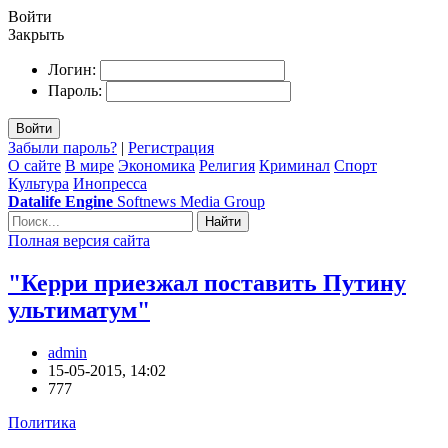
Войти
Закрыть
Логин:
Пароль:
Войти
Забыли пароль?
|
Регистрация
О сайте
В мире
Экономика
Религия
Криминал
Спорт
Культура
Инопресса
Datalife Engine
Softnews Media Group
Найти
Полная версия сайта
"Керри приезжал поставить Путину
ультиматум"
admin
15-05-2015, 14:02
777
Политика