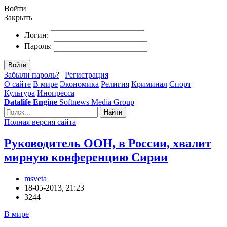
Войти
Закрыть
Логин:
Пароль:
Войти
Забыли пароль?
|
Регистрация
О сайте
В мире
Экономика
Религия
Криминал
Спорт
Культура
Инопресса
Datalife Engine
Softnews Media Group
Найти
Полная версия сайта
Руководитель ООН, в России, хвалит
мирную конференцию Сирии
msveta
18-05-2013, 21:23
3244
В мире