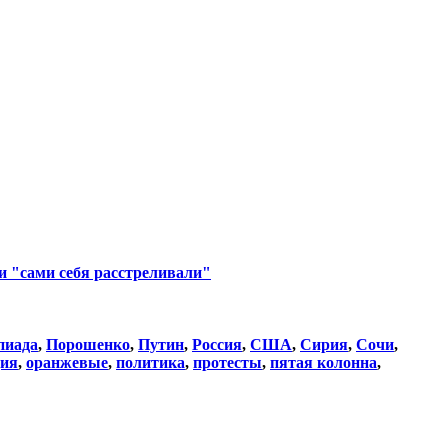
ни "сами себя расстреливали"
пиада
,
Порошенко
,
Путин
,
Россия
,
США
,
Сирия
,
Сочи
,
ция
,
оранжевые
,
политика
,
протесты
,
пятая колонна
,