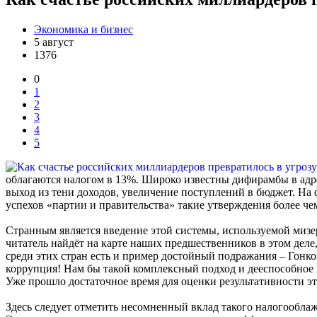
Экономика и бизнес
5 август
1376
0
1
2
3
4
5
облагаются налогом в 13%. Широко известны дифирамбы в адре
выход из тени доходов, увеличение поступлений в бюджет. Н
успехов «партии и правительства» такие утверждения более чем с
Странным является введение этой системы, используемой мизе
читатель найдёт на карте наших предшественников в этом деле,
среди этих стран есть и пример достойный подражания – Гонк
коррупция! Нам бы такой комплексный подход и дееспособное г
Уже прошло достаточное время для оценки результативности э
Здесь следует отметить несомненный вклад такого налогообла