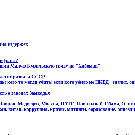
ния издержек
Евфрата?
енили Малую Курильскую гряду на "Хабомаи"
летие развала СССР
ы кого-то могли убить: если кого убило не НКВД - значит, о
сть о заводах Замкадья
Лавров
,
Медведев
,
Москва
,
НАТО
,
Навальный
,
Обама
,
Олим
кон
,
китай
,
коррупция
,
кризис
,
митинги
,
образование
,
оппози