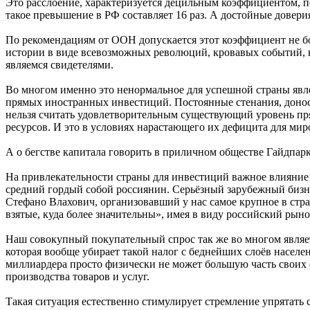
Это расслоение, характеризуется децильным коэффициентом,
такое превышение в РФ составляет 16 раз. А достойные довери
По рекомендациям от ООН допускается этот коэффициент не бо
истории в виде всевозможных революций, кровавых событий, 
являемся свидетелями.
Во многом именно это ненормальное для успешной страны явлен
прямых иностранных инвестиций. Постоянные стенания, доно
нельзя считать удовлетворительным существующий уровень п
ресурсов. И это в условиях нарастающего их дефицита для мир
А о бегстве капитала говорить в приличном обществе Гайдпарк
На привлекательности страны для инвестиций важное влияние о
средний гордый собой россиянин. Серьёзный зарубежный бизн
Стефано Влахович, организовавший у нас самое крупное в стра
взятые, куда более значительны», имея в виду российский рыно
Наш совокупный покупательный спрос так же во многом являе
которая вообще убирает такой налог с беднейших слоёв населе
миллиардера просто физически не может большую часть своих с
производства товаров и услуг.
Такая ситуация естественно стимулирует стремление упрятать 