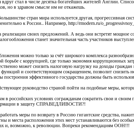
ч вдруг стал в числе десятка богатейших жителей Англии. Список
в, но в здравом смысле им не откажешь.
в большинстве стран мира используется другая, прогрессивная с
тельно к России.. Например, http://rmodern.ru/o_progressivnoy_
а реализации своих предложений. А ведь они встретят мощное с
алогообложения станет значительная часть участников выступле
.
бложения можно только за счёт широкого комплекса разнообраз
й борьбе с коррупцией, где только экономия коррупционных затра
ственно может снизить налоговую нагрузку на доходы граждан 
функций и соответствующим сокращением, позволит снизить неп
мы построения эффективного государства должны быть использо
йствующее руководство страной пойти на подобные меры, котор
ым в российских условиях согражданам сократить свои и своим
информации в защиту СПРАВЕДЛИВОСТИ?!
работать меры по возврату в Россию гигантские средства, наж
стны и места расположения этих мест устанавливаются без особы
ах и, возможно, к революции. Вопреки рекомендациям ООН!!!