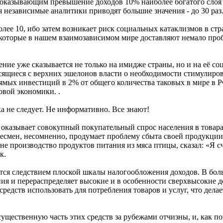
 показывающим превышение доходов 10% наиболее богатого сло
я независимые аналитики приводят большие значения - до 30 раз
лее 10, ибо затем возникает риск социальных катаклизмов в с
которые в нашем взаимозависимом мире доставляют немало проб
ие уже сказывается не только на имидже страны, но и на её со
сящиеся с верхних эшелонов власти о необходимости стимули
рямых инвестиций в 2% от общего количества таковых в мире
овой экономики. .
а не следует. Не информативно. Все знают!
казывает совокупный покупательный спрос населения в товарах 
есмен, несомненно, продумает проблему сбыта своей продукции 
не производство продуктов питания из мяса птицы, сказал: «Я 
к.
тся следствием плоской шкалы налогообложения доходов. В бол
ния и перераспределяет высокие и в особенности сверхвысокие 
редств использовать для потребления товаров и услуг, что дела
существенную часть этих средств за рубежами отчизны, и, как 