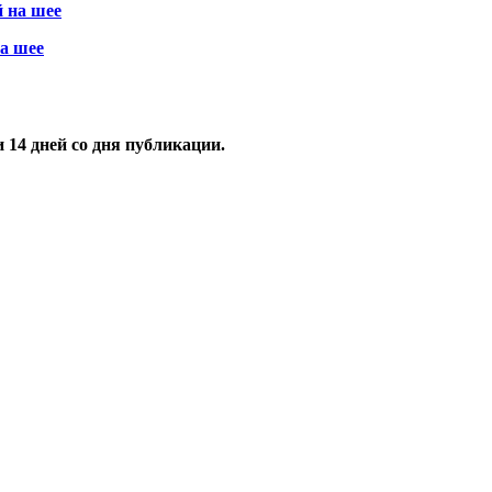
а шее
и
14
дней со дня публикации.