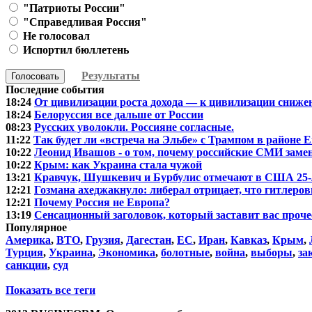
"Патриоты России"
"Справедливая Россия"
Не голосовал
Испортил бюллетень
Результаты
Голосовать
Последние события
18:24
От цивилизации роста дохода — к цивилизации сниже
18:24
Белоруссия все дальше от России
08:23
Русских уволокли. Россияне согласные.
11:22
Так будет ли «встреча на Эльбе» с Трампом в районе 
10:22
Леонид Ивашов - о том, почему российские СМИ зам
10:22
Крым: как Украина стала чужой
13:21
Кравчук, Шушкевич и Бурбулис отмечают в США 25-
12:21
Гозмана ахеджакнуло: либерал отрицает, что гитлеровц
12:21
Почему Россия не Европа?
13:19
Сенсационный заголовок, который заставит вас проче
Популярное
Америка
,
ВТО
,
Грузия
,
Дагестан
,
ЕС
,
Иран
,
Кавказ
,
Крым
,
Турция
,
Украина
,
Экономика
,
болотные
,
война
,
выборы
,
за
санкции
,
суд
Показать все теги