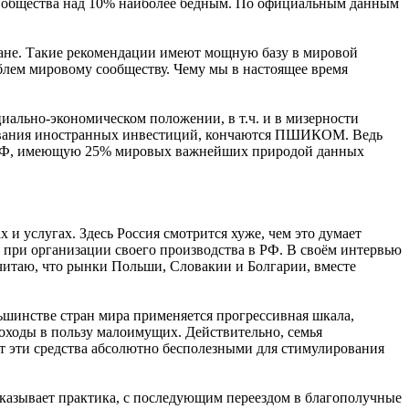
я общества над 10% наиболее бедным. По официальным данным
.
тране. Такие рекомендации имеют мощную базу в мировой
лем мировому сообществу. Чему мы в настоящее время
циально-экономическом положении, в т.ч. и в мизерности
рования иностранных инвестиций, кончаются ПШИКОМ. Ведь
 в РФ, имеющую 25% мировых важнейших природой данных
и услугах. Здесь Россия смотрится хуже, чем это думает
при организации своего производства в РФ. В своём интервью
считаю, что рынки Польши, Словакии и Болгарии, вместе
ьшинстве стран мира применяется прогрессивная шкала,
доходы в пользу малоимущих. Действительно, семья
ет эти средства абсолютно бесполезными для стимулирования
показывает практика, с последующим переездом в благополучные