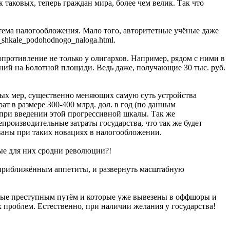
 таковых, теперь граждан мира, более чем велик. Так что
истема налогообложения. Мало того, авторитетные учёные даже
shkale_podohodnogo_naloga.html.
опротивление не только у олигархов. Например, рядом с ними в
ний на Болотной площади. Ведь даже, получающие 30 тыс. руб.
ных мер, существенно меняющих самую суть устройства
т в размере 300-400 млрд. дол. в год (по данным
при введении этой прогрессивной шкалы. Так же
роизводительные затраты государства, что так же будет
ваны при таких новациях в налогообложении.
ые для них сродни революции?!
 приближённым аппетиты, и развернуть масштабную
итые преступным путём и которые уже вывезены в оффшоры и
х проблем. Естественно, при наличии желания у государства!