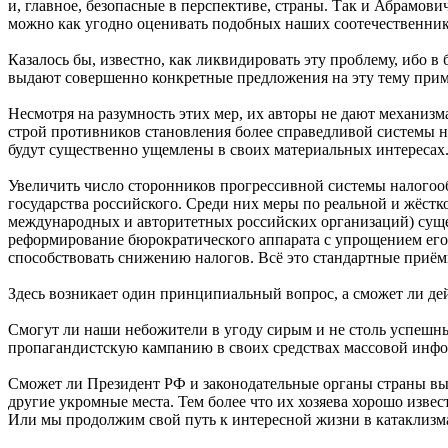
и, главное, безопасные в перспективе, страны. Так и Абрамови
можно как угодно оценивать подобных наших соотечественнико
Казалось бы, известно, как ликвидировать эту проблему, ибо 
выдают совершенно конкретные предложения на эту тему примени
Несмотря на разумность этих мер, их авторы не дают механизм
строй противников становления более справедливой системы н
будут существенно ущемлены в своих материальных интересах
Увеличить число сторонников прогрессивной системы налогоо
государства российского. Среди них меры по реальной и жёстко
международных и авторитетных российских организаций) суще
реформирование бюрократического аппарата с упрощением его 
способствовать снижению налогов. Всё это стандартные приё
Здесь возникает один принципиальный вопрос, а сможет ли де
Смогут ли наши небожители в угоду сирым и не столь успешн
пропагандистскую кампанию в своих средствах массовой 
Сможет ли Президент РФ и законодательные органы страны вы
другие укромные места. Тем более что их хозяева хорошо изве
Или мы продолжим свой путь к интересной жизни в катаклизм