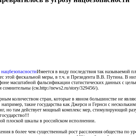
Имеется в виду последствия так называемой пл
с этой фискальной меры, в т.ч. и Президента В.В. Путина. В 
а фоне масштабной фальсификации статистических данных с це
омнительны (см.http://news2.ru/story/329456/).
рным количеством стран, которые в явном большинстве не являю
 например, такие государства как Джерси и Гернси с нескольким
онг, но там действует мощный комплекс мер, стимулирующий раз
осударство!!!
той плоской шкалы в российском исполнении.
жения в более чем существенный рост расслоения общества по у