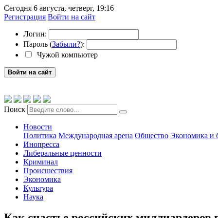
Сегодня 6 августа, четверг, 19:16
Регистрация
Войти на сайт
Логин:
Пароль (
Забыли?
):
Чужой компьютер
Войти на сайт
Поиск
Новости
Политика
Международная арена
Общество
Экономика и 
Инопресса
Либеральные ценности
Криминал
Происшествия
Экономика
Культура
Наука
Как счастье российских миллиардеров п