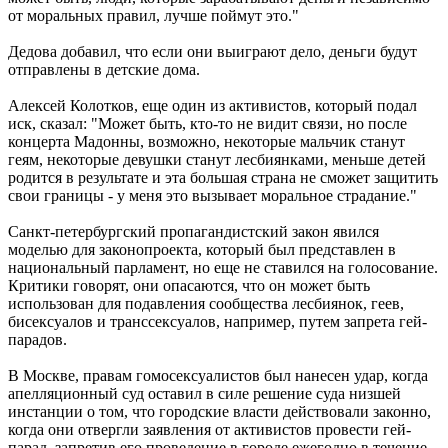
от моральных правил, лучше поймут это."
Дедова добавил, что если они выиграют дело, деньги будут
отправлены в детские дома.
Алексей Колотков, еще один из активистов, который подал
иск, сказал: "Может быть, кто-то не видит связи, но после
концерта Мадонны, возможно, некоторые мальчик станут
геям, некоторые девушки станут лесбиянками, меньше детей
родится в результате и эта большая страна не сможет защитить
свои границы - у меня это вызывает моральное страдание."
Санкт-петербургский пропагандистский закон явился
моделью для законопроекта, который был представлен в
национальный парламент, но еще не ставился на голосование.
Критики говорят, они опасаются, что он может быть
использован для подавления сообщества лесбиянок, геев,
бисексуалов и транссексуалов, например, путем запрета гей-
парадов.
В Москве, правам гомосексуалистов был нанесен удар, когда
апелляционный суд оставил в силе решение суда низшей
инстанции о том, что городские власти действовали законно,
когда они отвергли заявления от активистов провести гей-
парад, запретив его проведение в городе ежегодно в течение