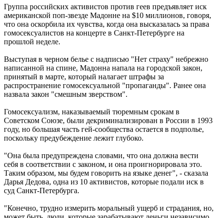
Группа российских активистов против геев предъявляет иск
американской поп-звезде Мадонне на $10 миллионов, говоря,
что она оскорбила их чувства, когда она высказалась за права
гомосексуалистов на концерте в Санкт-Петербурге на
прошлой неделе.
Выступая в черном белье с надписью "Нет страху" небрежно
написанной на спине, Мадонна напала на городской закон,
принятый в марте, который налагает штрафы за
распространение гомосексуальной "пропаганды". Ранее она
назвала закон "смешным зверством".
Гомосексуализм, наказываемый тюремным срокам в
Советском Союзе, были декриминализирован в России в 1993
году, но большая часть гей-сообщества остается в подполье,
поскольку предубеждение лежит глубоко.
"Она была предупреждена словами, что она должна вести
себя в соответствии с законом, и она проигнорировала это.
Таким образом, мы будем говорить на языке денег", - сказала
Дарья Дедова, одна из 10 активистов, которые подали иск в
суд Санкт-Петербурга.
"Конечно, трудно измерить моральный ущерб и страдания, но,
может быть, люди, которые зарабатывают деньги независимо