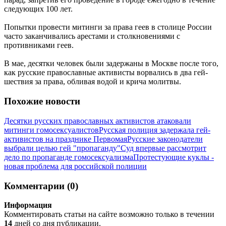
следующих 100 лет.
Попытки провести митинги за права геев в столице России
часто заканчивались арестами и столкновениями с
противниками геев.
В мае, десятки человек были задержаны в Москве после того,
как русские православные активисты ворвались в два гей-
шествия за права, обливая водой и крича молитвы.
Похожие новости
Десятки русских православных активистов атаковали
митинги гомосексуалистов
Русская полиция задержала гей-
активистов на празднике Первомая
Русские законодатели
выбрали целью гей "пропаганду"
Суд впервые рассмотрит
дело по пропаганде гомосексуализма
Протестующие куклы -
новая проблема для российской полиции
Комментарии (0)
Информация
Комментировать статьи на сайте возможно только в течении
14
дней со дня публикации.