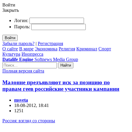
Войти
Закрыть
Логин:
Пароль:
Войти
Забыли пароль?
|
Регистрация
О сайте
В мире
Экономика
Религия
Криминал
Спорт
Культура
Инопресса
Datalife Engine
Softnews Media Group
Найти
Полная версия сайта
Мадонне предъявляют иск за позицию по
правам геев российские участники кампании
msveta
18-08-2012, 18:41
1251
Россия: взгляд со стороны