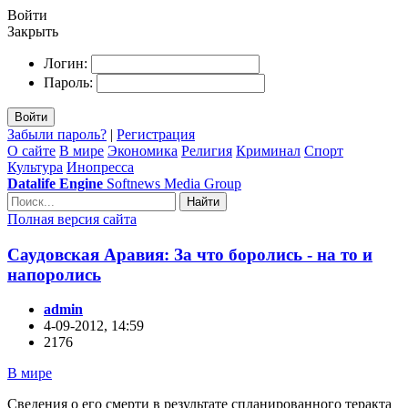
Войти
Закрыть
Логин:
Пароль:
Войти
Забыли пароль?
|
Регистрация
О сайте
В мире
Экономика
Религия
Криминал
Спорт
Культура
Инопресса
Datalife Engine
Softnews Media Group
Найти
Полная версия сайта
Саудовская Аравия: За что боролись - на то и
напоролись
admin
4-09-2012, 14:59
2176
В мире
Сведения о его смерти в результате спланированного теракта