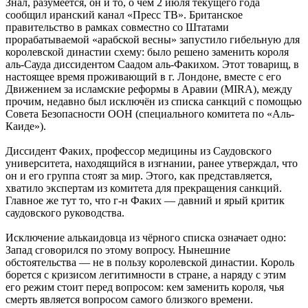
Знал, разумеется, он и то, о чём 2 июля текущего года
сообщил иранский канал «Пресс ТВ». Британское
правительство в рамках совместно со Штатами
прорабатываемой «арабской весны» запустило гибельную для
королевской династии схему: было решено заменить короля
аль-Сауда диссидентом Саадом аль-Факихом. Этот товарищ, в
настоящее время проживающий в г. Лондоне, вместе с его
Движением за исламские реформы в Аравии (MIRA), между
прочим, недавно был исключён из списка санкций с помощью
Совета Безопасности ООН (специального комитета по «Аль-
Каиде»).
Диссидент Факих, профессор медицины из Саудовского
университета, находящийся в изгнании, ранее утверждал, что
он и его группа стоят за мир. Этого, как представляется,
хватило экспертам из комитета для прекращения санкций.
Главное же тут то, что г-н Факих — давний и ярый критик
саудовского руководства.
Исключение алькаидовца из чёрного списка означает одно:
Запад сговорился по этому вопросу. Нынешние
обстоятельства — не в пользу королевской династии. Король
борется с кризисом легитимности в стране, а наряду с этим
его режим стоит перед вопросом: кем заменить короля, чья
смерть является вопросом самого близкого времени.