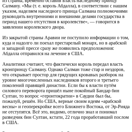
из страны, временно оставив власть наследному принцу
Салману. «Мы (т. е. король Абдалла), в соответствии с нашим
указом, наделяем наследного принца Салмана полномочиями
руководить внутренними и внешними делами государства в
период нашего отсутствия в королевстве», — говорится в
заявлении королевского двора.
Из закрытой страны Аравии не поступило информации о том,
куда и надолго ли поехал престарелый монарх, но в арабской
и западной прессе сразу же появились предположения:
Абдалла отправился на лечение в США.
Аналитики считают, что фактически король передал власть
кронпринцу Салману. Однако Салман тоже стар и нездоров,
что открывает простор для грядущих кровавых разборок на
уровне многочисленных наследников второго и третьего
поколений правящей династии. Если бы к власти путём
силового переворота пришёл ныне покойный Бандар бин
Султан, то вопрос «геронтократии» в Саудии был бы,
пожалуй, решён. Но США, верные своим идеям «арабской
весны» и геоперекройке всего Ближнего Востока, от Эр-Рияда
не отступятся. Всё это, видимо, отлично знал и понимал
разведчик бин Султан, кстати, 22 года проработавший послом
в США.