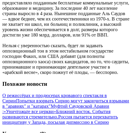
предоставляло подданным бесплатные коммунальные услуги,
образование и медицину. За последние 40 лет население
страны выросло в 4 раза. Нынешние подданные Аль Саудов
— вдвое беднее, чем их соотечественники из 1970-х. В стране
не хватает ни школ, ни больниц и поликлиник, а высокий
уровень жизни обеспечивается в долг, размеры которого
достигли уже 180 млрд. долларов, или 91% от ВВП.
Нельзя с уверенностью сказать, будет ли задавать
оппозиционный тон в этом нестабильном государстве
господин Факих, или США добавят (для полноты
оппозиционного хаоса) своих кандидатов, но то, что саудиты,
принимавшие и принимающие деятельное участие в
«арабской весне», скоро пожнут её плоды, — бесспорно.
Похожие новости
О режиссёрах и продюсерах кровавого спектакля в
Сирии
Попытки взорвать Сирию могут закончиться взрывами
в "аравиях" и "катарах"
Муфтий Саудовской Аравии
:«Уничтожьте все церкви»
Ближний восток. События
развиваются стремительно.
Россия пытается перехватить
инициативу у Запада, посылая дипмиссию в Сирию