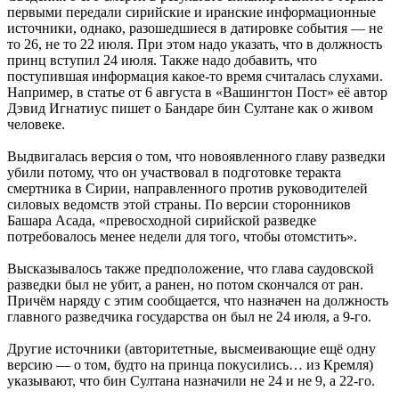
первыми передали сирийские и иранские информационные
источники, однако, разошедшиеся в датировке события — не
то 26, не то 22 июля. При этом надо указать, что в должность
принц вступил 24 июля. Также надо добавить, что
поступившая информация какое-то время считалась слухами.
Например, в статье от 6 августа в «Вашингтон Пост» её автор
Дэвид Игнатиус пишет о Бандаре бин Султане как о живом
человеке.
Выдвигалась версия о том, что новоявленного главу разведки
убили потому, что он участвовал в подготовке теракта
смертника в Сирии, направленного против руководителей
силовых ведомств этой страны. По версии сторонников
Башара Асада, «превосходной сирийской разведке
потребовалось менее недели для того, чтобы отомстить».
Высказывалось также предположение, что глава саудовской
разведки был не убит, а ранен, но потом скончался от ран.
Причём наряду с этим сообщается, что назначен на должность
главного разведчика государства он был не 24 июля, а 9-го.
Другие источники (авторитетные, высмеивающие ещё одну
версию — о том, будто на принца покусились… из Кремля)
указывают, что бин Султана назначили не 24 и не 9, а 22-го.