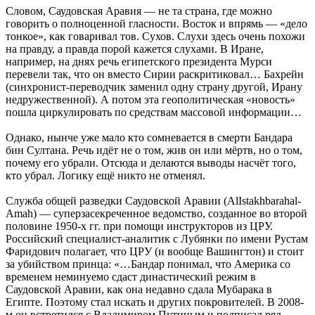
Словом, Саудовская Аравия — не та страна, где можно
говорить о полноценной гласности. Восток и впрямь — «дело
тонкое», как говаривал тов. Сухов. Слухи здесь очень похожи
на правду, а правда порой кажется слухами. В Иране,
например, на днях речь египетского президента Мурси
перевели так, что он вместо Сирии раскритиковал… Бахрейн
(синхронист-переводчик заменил одну страну другой, Ирану
недружественной). А потом эта геополитическая «новость»
пошла циркулировать по средствам массовой информации…
Однако, нынче уже мало кто сомневается в смерти Бандара
бин Султана. Речь идёт не о том, жив он или мёртв, но о том,
почему его убрали. Отсюда и делаются выводы насчёт того,
кто убрал. Логику ещё никто не отменял.
Служба общей разведки Саудовской Аравии (AlIstakhbarahal-
Amah) — суперзасекреченное ведомство, созданное во второй
половине 1950-х гг. при помощи инструкторов из ЦРУ.
Российский специалист-аналитик с Лубянки по имени Рустам
Фаридович полагает, что ЦРУ (и вообще Вашингтон) и стоит
за убийством принца: «…Бандар понимал, что Америка со
временем неминуемо сдаст династический режим в
Саудовской Аравии, как она недавно сдала Мубарака в
Египте. Поэтому стал искать и других покровителей. В 2008-
м он встретился с Владимиром Путиным и подписал ряд