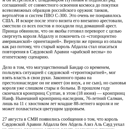
соглашений: от совместного освоения космоса до покупки
всевозможных образцов российского оружия: танков,
вертолётов и систем ПВО С-300. Это очень не понравилось
США. И вскоре после этого визита его внезапно арестовали,
сместили со всех постов и посадили под домашний арест.
Принца обвинили, что он якобы готовил переворот с целью
свергнуть короля Абдаллу и покончить со «стопроцентно
американской» ориентацией». Вернули же принца из опалы
как раз потому, что старый король Абдалла стал опасаться
повторения в Саудовской Аравии «арабской весны» по
египетскому сценарию.
Дело в том, что могущественный Бандар со временем,
пользуясь ситуацией с саудовской «геронтократией», мог
взять власть в свои руки. Законного права на
престолонаследие он не имеет (он внук, а не сын), но сыновья
короля уже слишком стары и больны. В прошлом году
скончался кронпринц Султан, в этом (18 июня) — кронпринц
Наиф. Нынешний кронпринц-наследник, 76-летний Салман,
лишь на 11 с хвостиком лет младше 88-летнего короля и не
может похвастаться цветущим здоровьем.
27 августа в СМИ появились сообщения о том, что король
Саудовской Аравии Абдалла бен Абдель Азиз Аль Сауд уехал