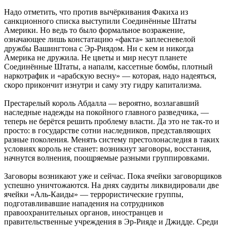
Надо отметить, что против вычёркивания Факиха из
санкционного списка выступили Соединённые Штаты
Америки. Но ведь то было формальное возражение,
означающее лишь констатацию «факта» заплесневелой
дружбы Вашингтона с Эр-Риядом. Ни с кем и никогда
Америка не дружила. Не цветы и мир несут планете
Соединённые Штаты, а напалм, кассетные бомбы, плотный
наркотрафик и «арабскую весну» — которая, надо надеяться,
скоро прикончит изнутри и саму эту гидру капитализма.
Престарелый король Абдалла — вероятно, возлагавший
наследные надежды на покойного главного разведчика, —
теперь не берётся решить проблему власти. Да это не так-то и
просто: в государстве сотни наследников, представляющих
разные поколения. Менять систему престолонаследия в таких
условиях король не станет: возникнут заговоры, восстания,
начнутся волнения, поощряемые разными группировками.
Заговоры возникают уже и сейчас. Пока ячейки заговорщиков
успешно уничтожаются. На днях саудиты ликвидировали две
ячейки «Аль-Каиды» — террористические группы,
подготавливавшие нападения на сотрудников
правоохранительных органов, иностранцев и
правительственные учреждения в Эр-Рияде и Джидде. Среди