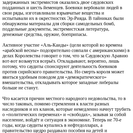
задержанных экстремистов оказались двое саудовских
подданных и шесть йеменцев. Боевики вербовали людей в
свои ряды, изготавливали взрывчатые вещества и
испытывали их в окрестностях Эр-Рияда. В тайниках были
обнаружены материалы для сборки самодельных бомб,
поддельные документы, экстремистская литература,
денежные средства, оружие, боеприпасы.
Активное участие «Аль-Каиды» (цели которой во времена
«арабской весны» подозрительно совпали с американскими) в
делах Королевства говорит о том, что за Саудовскую Аравию
вот-вот возьмутся всерьёз. Откладывают, вероятно, лишь
потому, что саудиты спонсируют деятельность боевиков
против сирийского правительства. Но смерть короля может
явиться удобным поводом для «демократического»
вмешательства, откладывать которое западные либералы
больше не станут.
Что касается причин местного народного недовольства, то в
число таковых, помимо стремления к власти разных
наследников и их кланов, которые немедленно начнут трубить
о «политических переменах» и «свободах», зазывая за собой
население, войдёт и ситуация в экономике. Теперь не 70-е
годы, когда саудиты купались в нефтедолларах, а
правительство щедро раздавало пособия на детей и