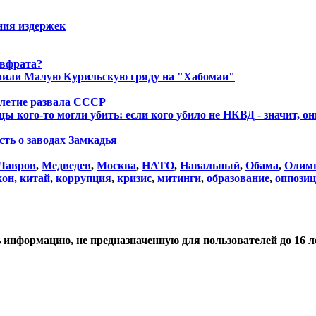
ния издержек
Евфрата?
енили Малую Курильскую гряду на "Хабомаи"
летие развала СССР
ы кого-то могли убить: если кого убило не НКВД - значит, о
сть о заводах Замкадья
Лавров
,
Медведев
,
Москва
,
НАТО
,
Навальный
,
Обама
,
Олим
кон
,
китай
,
коррупция
,
кризис
,
митинги
,
образование
,
оппози
нформацию, не предназначенную для пользователей до 16 ле