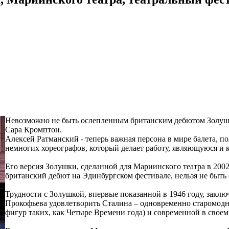
Невозможно не быть ослепленным британским дебютом Золушк
Сара Кромптон.
Алексей Ратманский - теперь важная персона в мире балета, п
немногих хореографов, который делает работу, являющуюся и 
Его версия Золушки, сделанной для Мариинского театра в 2002 
британский дебют на Эдинбургском фестивале, нельзя не быт
Трудности с Золушкой, впервые показанной в 1946 году, заклю
Прокофьева удовлетворить Сталина – одновременно старомодн
фигур таких, как Четыре Времени года) и современной в свое