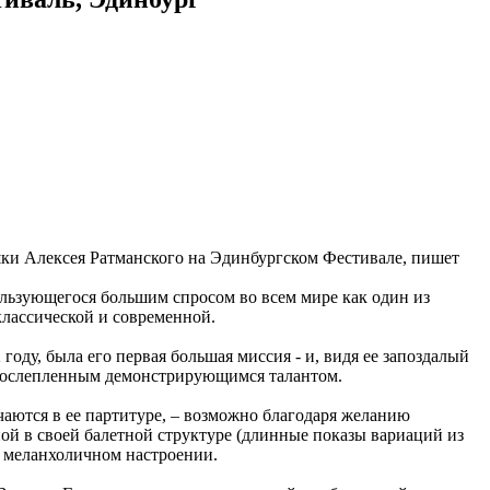
и Алексея Ратманского на Эдинбургском Фестивале, пишет
ользующегося большим спросом во всем мире как один из
классической и современной.
году, была его первая большая миссия - и, видя ее запоздалый
ь ослепленным демонстрирующимся талантом.
чаются в ее партитуре, – возможно благодаря желанию
ой в своей балетной структуре (длинные показы вариаций из
м меланхоличном настроении.