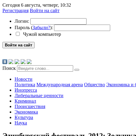
Сегодня 6 августа, четверг, 10:32
Регистрация
Войти на сайт
Логин:
Пароль (
Забыли?
):
Чужой компьютер
Войти на сайт
Поиск
Новости
Политика
Международная арена
Общество
Экономика и 
Инопресса
Либеральные ценности
Криминал
Происшествия
Экономика
Культура
Наука
Эдинбургский фестиваль 2012: Золушка