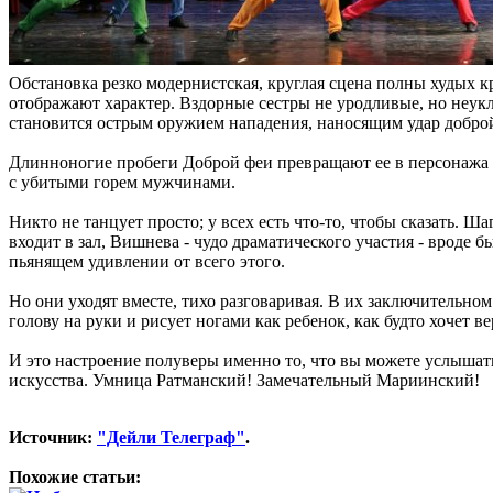
Обстановка резко модернистская, круглая сцена полны худых к
отображают характер. Вздорные сестры не уродливые, но неук
становится острым оружием нападения, наносящим удар добр
Длинноногие пробеги Доброй феи превращают ее в персонажа и
с убитыми горем мужчинами.
Никто не танцует просто; у всех есть что-то, чтобы сказать. Ш
входит в зал, Вишнева - чудо драматического участия - вроде б
пьянящем удивлении от всего этого.
Но они уходят вместе, тихо разговаривая. В их заключительном
голову на руки и рисует ногами как ребенок, как будто хочет в
И это настроение полуверы именно то, что вы можете услышать 
искусства. Умница Ратманский! Замечательный Мариинский!
Источник:
"Дейли Телеграф"
.
Похожие статьи: