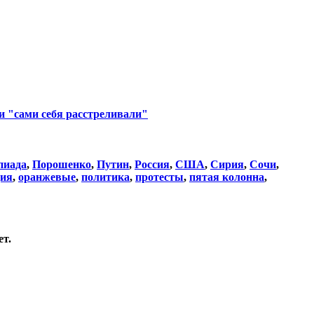
ни "сами себя расстреливали"
пиада
,
Порошенко
,
Путин
,
Россия
,
США
,
Сирия
,
Сочи
,
ция
,
оранжевые
,
политика
,
протесты
,
пятая колонна
,
т.