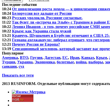
Последние события
18:24
От цивилизации роста дохода — к цивилизации сниже
18:24
Белоруссия все дальше от России
08:23
Русских уволокли. Россияне согласные.
11:22
Так будет ли «встреча на Эльбе» с Трампом в районе 
10:22
Леонид Ивашов - о том, почему российские СМИ зам
10:22
Крым: как Украина стала чужой
13:21
Кравчук, Шушкевич и Бурбулис отмечают в США 25-
12:21
Гозмана ахеджакнуло: либерал отрицает, что гитлеровц
12:21
Почему Россия не Европа?
13:19
Сенсационный заголовок, который заставит вас проче
Популярное
Америка
,
ВТО
,
Грузия
,
Дагестан
,
ЕС
,
Иран
,
Кавказ
,
Крым
,
Турция
,
Украина
,
Экономика
,
болотные
,
война
,
выборы
,
за
санкции
,
суд
Показать все теги
2013 RUSINFORM. Отдельные публикации могут содержать и