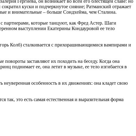
лерия Гергиева, он возникает во всей его блестящей славе: но
 сократил куски и подчеркнутое сияние; Ратманский отражает
ьные и внимательные – больше Сондхейма, чем Сталина.
 с партнерами, которые танцуют, как Фред Астер. Шаги
амеренном выступлении Екатерины Кондауровой ее тело
Игорь Колб) сталкивается с прихорашивающимися вампирами и
ные повороты заставляют их походить на беседу. Когда она
ринц поднимает ее, она летит в музыке, ее тело изгибается в
ть неуверенная особенность в их движениях: она кладет свою
я так, это есть самая естественная и выразительная форма