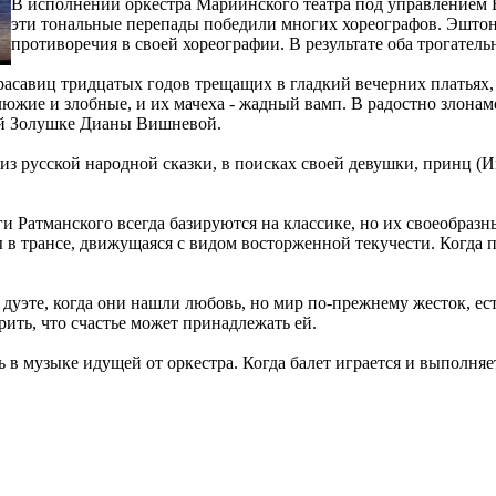
В исполнении оркестра Мариинского театра под управлением Ва
эти тональные перепады победили многих хореографов. Эштон
противоречия в своей хореографии. В результате оба трогател
расавиц тридцатых годов трещащих в гладкий вечерних платьях,
люжие и злобные, и их мачеха - жадный вамп. В радостно злон
ой Золушке Дианы Вишневой.
з русской народной сказки, в поисках своей девушки, принц (
аги Ратманского всегда базируются на классике, но их своеобраз
ы в трансе, движущаяся с видом восторженной текучести. Когда п
 дуэте, когда они нашли любовь, но мир по-прежнему жесток, ес
ерить, что счастье может принадлежать ей.
в музыке идущей от оркестра. Когда балет играется и выполняетс