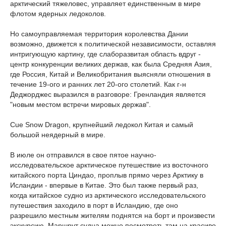
арктический тяжеловес, управляет единственным в мире
флотом ядерных ледоколов.
Но самоуправляемая территория королевства Дании
возможно, движется к политической независимости, оставляя
интригующую картину, где слаборазвитая область вдруг -
центр конкуренции великих держав, как была Средняя Азия,
где Россия, Китай и Великобритания выясняли отношения в
течение 19-ого и ранних лет 20-ого столетий. Как г-н
Деджорджес выразился в разговоре: Гренландия является
"новым местом встречи мировых держав".
Cue Snow Dragon, крупнейший ледокол Китая и самый
большой неядерный в мире.
В июле он отправился в свое пятое научно-
исследовательское арктическое путешествие из восточного
китайского порта Циндао, проплыв прямо через Арктику в
Исландии - впервые в Китае. Это был также первый раз,
когда китайское судно из арктического исследовательского
путешествия заходило в порт в Исландию, где оно
разрешило местным жителям поднятся на борт и произвести
экскурсию. Маршрут судна можно посмотреть там на красиво