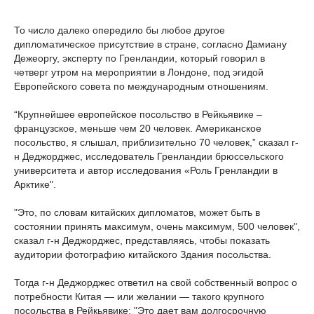
То число далеко опередило бы любое другое
дипломатическое присутствие в стране, согласно Дамиану
Дежеоргу, эксперту по Гренландии, который говорил в
четверг утром на мероприятии в Лондоне, под эгидой
Европейского совета по международным отношениям.
“Крупнейшее европейское посольство в Рейкьявике –
французское, меньше чем 20 человек. Американское
посольство, я слышал, приблизительно 70 человек,” сказал г-
н Деджорджес, исследователь Гренландии брюссельского
университета и автор исследования «Роль Гренландии в
Арктике".
"Это, по словам китайских дипломатов, может быть в
состоянии принять максимум, очень максимум, 500 человек",
сказал г-н Деджорджес, представляясь, чтобы показать
аудитории фотографию китайского Здания посольства.
Тогда г-н Деджорджес ответил на свой собственный вопрос о
потребности Китая — или желании — такого крупного
посольства в Рейкьявике: "Это дает вам долгосрочную