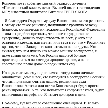
Комментирует событие главный редактор журнала
«Политический класс», декан Высшей школы телевидения
МГУ, известный политолог Виталий ТРЕТЬЯКОВ:
– Я благодарен Окружному суду Вашингтона за это решение.
Потому что такое решение, получившее громкую огласку
(надеюсь, юридически ничтожное для Российской Федерации
– иначе придётся признать, что наше государство не
суверенно), должно подействовать на всех, у кого ещё
остались надежды, или мечты, или вера в то, что у России нет
врагов, что на Западе – исключительно наши друзья. Кто
считает, что нам нужно как можно меньше государства, и
даже армия не нужна. Что России надо всё больше
ориентироваться на «международное право», а наше
собственное право должно подчиняться ему.
Но ведь если мы ему подчинимся – тогда наши личные
библиотеки, дома и всё, что находится в государстве Россия и
что мы привыкли считать нашим, решениями суда
Вашингтона, Аляски или штата Коннектикут будет просто
реквизироваться. А те, кто попытается сопротивляться, будут
выплачивать штрафы по 50 тысяч долларов в день.
По-моему, тут всё стало совершенно очевидным. И только
идиоты и упёртые сторонники подведения России под