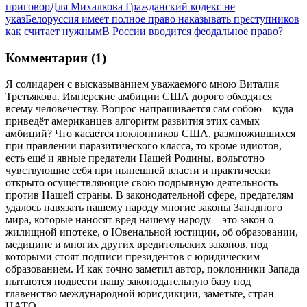
приговор
Для Михалкова Гражданский кодекс не
указ
Белоруссия имеет полное право наказывать преступников
как считает нужным
В России вводится феодальное право?
Комментарии (1)
Я солидарен с высказыванием уважаемого мною Виталия
Третьякова. Имперские амбиции США дорого обходятся
всему человечеству. Вопрос напрашивается сам собою – куда
приведёт американцев алгоритм развития этих самых
амбиций? Что касается поклонников США, размножившихся
при правлении паразитического класса, то кроме идиотов,
есть ещё и явные предатели Нашей Родины, вольготно
чувствующие себя при нынешней власти и практически
открыто осуществляющие свою подрывную деятельность
против Нашей страны. В законодательной сфере, предателям
удалось навязать нашему народу многие законы Западного
мира, которые наносят вред нашему народу – это закон о
жилищной ипотеке, о Ювенальной юстиции, об образовании,
медицине и многих других вредительских законов, под
которыми стоят подписи президентов с юридическим
образованием. И как точно заметил автор, поклонники Запада
пытаются подвести нашу законодательную базу под
главенство международной юрисдикции, заметьте, стран
НАТО.