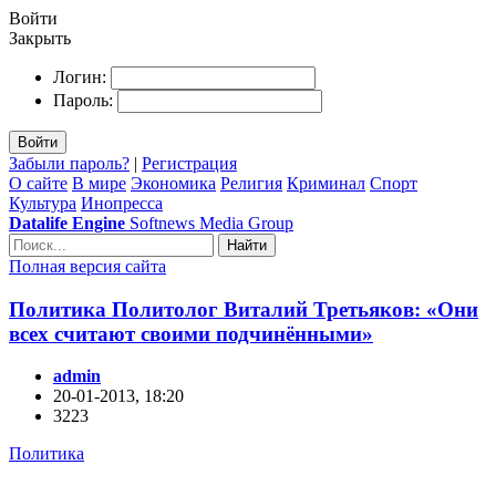
Войти
Закрыть
Логин:
Пароль:
Войти
Забыли пароль?
|
Регистрация
О сайте
В мире
Экономика
Религия
Криминал
Спорт
Культура
Инопресса
Datalife Engine
Softnews Media Group
Найти
Полная версия сайта
Политика Политолог Виталий Третьяков: «Они
всех считают своими подчинёнными»
admin
20-01-2013, 18:20
3223
Политика