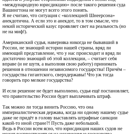
«международную юрисдикцию» после такого решения суда
Вашингтона не могут всего этого понять.
Я не считаю, что ситуация с «коллекцией Шнеерсона»
анекдотична. А если это и анекдот, то в том смысле, что
некий исторический казус проявляет свет на реальность (но
не на миф!).
Американский судья, наверняка никогда не бывавший в
России, не знающий истории нашей страны, вряд ли
имеющий представление, что у нас происходит и вряд ли
достаточно знающий об этой коллекции, – считает себя
вправе (и не шутя, а выполняя свою работу) принимать
решения в отношении независимого государства! Причём –
государства гигантского, сверхдержавы! Что уж тогда
говорить про мелкие государства?
И если решение не будет выполнено, судья ещё постановляет,
что правительство России будет выплачивать штраф.
Так можно ли тогда винить Россию, что она
империалистическая держава, когда ни одному нашему судье
даже не придёт в голову выставлять штрафные санкции
какой-то иной стране?! Пусть даже небольшой.
Ведь в России всем ясно, что юрисдикция наших судов не
может распространяться на независимые государства.