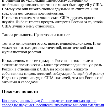
В решении по «коллекции Шнеерсона» совершенно
отчётливо проявилось вот что: не может быть друзей у США.
Потому что они никого своими друзьями не считают. Они
всех считают своими подчинёнными.
И тот, кто считает, что может стать США другом, просто
неумён. Либо пытается предать интересы России за то, чтобы
США лучше к нему относились.
Такова реальность. Нравится она или нет.
Тот, кто не понимает этого, просто непрофессионален. И не
может заниматься дипломатической, политической или
журналистской работой.
К сожалению, многие граждане России – в том числе и
активные политически – также трактуют подчинённую роль
России в отношении к США на основании каких-то
собственных мифов, иллюзий, заблуждений, идей (всё равно).
И для них решение судьи США значимей, чем вся Россия с её
законами и свободами.
Похожие новости
Конституционный суд: Сопроводительное письмо прав и
свобод не нарушает
Российской экономике вынесли смертный