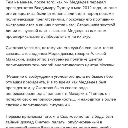
Тем не менее, после того, как г-н Медведев передал
президентство Владимиру Путину в мае 2012 года, многие
его инициативы были отменены или стоят перед новыми
политическими препятствиями, поскольку его противники
выстраиваются в линию против него. Сторонники жесткой
линии из русской элиты считают Медведева слишком
проамериканским и либеральным на их вкус.
Сколково уязвимо, потому что его судьба слишком тесно
связана с господином Медведевым, говорит Алексей
Макаркин, эксперт по внутренней политике Центра
политических технологий аналитического центра Москвы.
"Решение о возбуждении уголовного дела не бывает без
отмашки президента, и в то время как Медведев был
президентом, у Сколково была своего рода
неприкосновенность,” заявил г-н Макаркин. "Теперь он
потерял свою неприкосновенность..., и находится в более
сложной политической ситуации ».
Первым признаком того, что Сколково попал в беду, был
тайный доклад Счетной палаты, опубликованный в
московской газете Ведомости в среду, показывая якобы