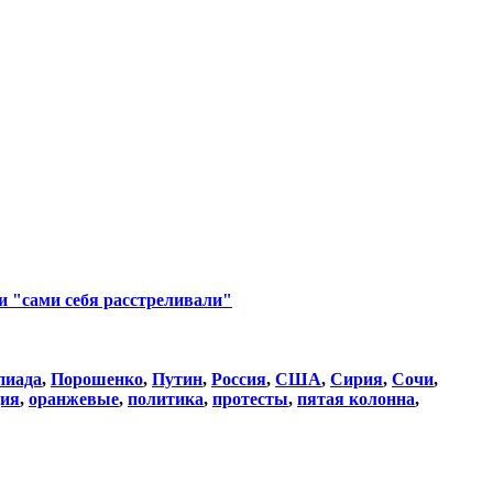
ни "сами себя расстреливали"
пиада
,
Порошенко
,
Путин
,
Россия
,
США
,
Сирия
,
Сочи
,
ция
,
оранжевые
,
политика
,
протесты
,
пятая колонна
,