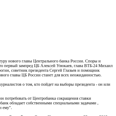
уру нового главы Центрального банка России. Споры и
это первый зампред ЦБ Алексей Улюкаев, глава ВТБ-24 Михаил
югин, советник президента Сергей Глазьев и помощник
ового главы ЦБ России станет для всех неожиданностью.
урналистов о том, кто пойдет на выборы президента - он или
тин потребовать от Центробанка сокращения ставки
обанк обладает собственными специальными задачами ,
и ему".