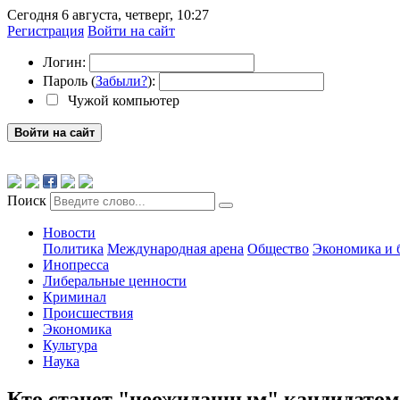
Сегодня 6 августа, четверг, 10:27
Регистрация
Войти на сайт
Логин:
Пароль (
Забыли?
):
Чужой компьютер
Войти на сайт
Поиск
Новости
Политика
Международная арена
Общество
Экономика и 
Инопресса
Либеральные ценности
Криминал
Происшествия
Экономика
Культура
Наука
Кто станет "неожиданным" кандидатом