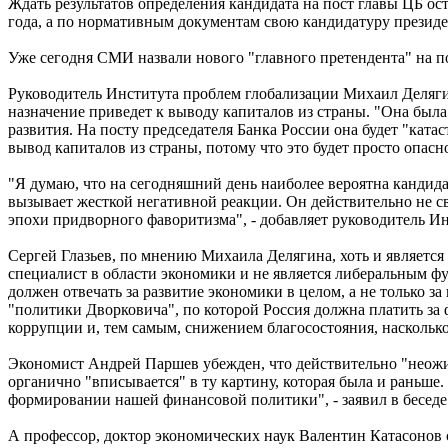
Ждать результатов определения кандидата на пост главы ЦБ ос
года, а по нормативным документам свою кандидатуру президе
Уже сегодня СМИ назвали нового "главного претендента" на п
Руководитель Института проблем глобализации Михаил Делягин 
назначение приведет к выводу капиталов из страны. "Она была
развития. На посту председателя Банка России она будет "кат
вывод капиталов из страны, потому что это будет просто опасн
"Я думаю, что на сегодняшний день наиболее вероятна кандид
вызывает жесткой негативной реакции. Он действительно не с
эпохи придворного фаворитизма", - добавляет руководитель И
Сергей Глазьев, по мнению Михаила Делягина, хоть и является
специалист в области экономики и не является либеральным фун
должен отвечать за развитие экономики в целом, а не только 
"политики Дворковича", по которой Россия должна платить за
коррупции и, тем самым, снижением благосостояния, насколько 
Экономист Андрей Паршев убежден, что действительно "неожи
органично "вписывается" в ту картину, которая была и раньше.
формировании нашей финансовой политики", - заявил в бесед
А профессор, доктор экономических наук Валентин Катасонов с