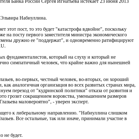
теля Банка России Сергея Игнатьева истекает 23 июня 2013
 Эльвира Набиуллина.
 этот пост, то это будет "катастрофа вдвойне", поскольку
аже на посту первого заместителя министра экономического
знесмены дружно ее "поддержат", и одновременно ратифицируют
RU.
ых фундаменталистов, который на слуху и который не
лично симпатичный человек, что крайне важно для нынешней
лазьев, во-первых, честный человек, во-вторых, он хороший
и, как аналогичная организация во всех развитых странах мира,
нуем переход от "кудринской политики" отказа от развития и
 это грозит сокращением воровства, уменьшением размеров
лазьева маловероятно", - уверен эксперт.
жащего к либеральному направлению. "Набиуллина слишком
азьев. Все остальные, так или иначе, принимали участие в
 не будет.