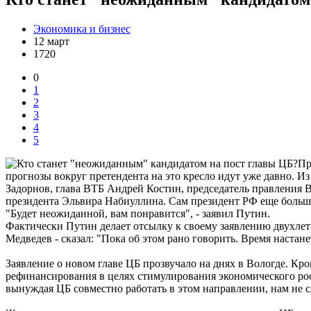
Экономика и бизнес
12 март
1720
0
1
2
3
4
5
Пр
прогнозы вокруг претендента на это кресло идут уже давно. 
Задорнов, глава ВТБ Андрей Костин, председатель правления
президента Эльвира Набиуллина. Сам президент РФ еще больше
"Будет неожиданной, вам понравится", - заявил Путин.
Фактически Путин делает отсылку к своему заявлению двухлетн
Медведев - сказал: "Пока об этом рано говорить. Время настан
Заявление о новом главе ЦБ прозвучало на днях в Вологде. К
рефинансирования в целях стимулирования экономического рос
вынуждая ЦБ совместно работать в этом направлении, нам не 