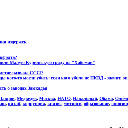
ния издержек
Евфрата?
енили Малую Курильскую гряду на "Хабомаи"
летие развала СССР
ы кого-то могли убить: если кого убило не НКВД - значит, о
сть о заводах Замкадья
Лавров
,
Медведев
,
Москва
,
НАТО
,
Навальный
,
Обама
,
Олим
кон
,
китай
,
коррупция
,
кризис
,
митинги
,
образование
,
оппози