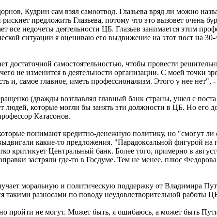
дорнов, Кудрин сам взял самоотвод. Глазьева вряд ли можно наз
рискнет предложить Глазьева, потому что это вызовет очень бу
 все недочеты деятельности ЦБ. Глазьев занимается этим профес
еской ситуации я оцениваю его выдвижение на этот пост на 30-4
ет достаточной самостоятельностью, чтобы провести решительны
его не изменится в деятельности организации. С моей точки зре
ть и, самое главное, иметь профессионализм. Этого у нее нет", 
ащенко (дважды возглавлял главный банк страны, ушел с поста в
т людей, которые могли бы занять эти должности в ЦБ. Но его до
профессор Катасонов.
 которые понимают кредитно-денежную политику, но "смогут ли о
выдвигали какие-то предложения. "Парадоксальной фигурой на 
ко критикует Центральный банк. Более того, примерно в августе
оправки застряли где-то в Госдуме. Тем не менее, плюс Федорова
получает моральную и политическую поддержку от Владимира Пу
ся такими разносами по поводу неудовлетворительной работы ЦБ
о пройти не могут. Может быть, я ошибаюсь, а может быть Путин 