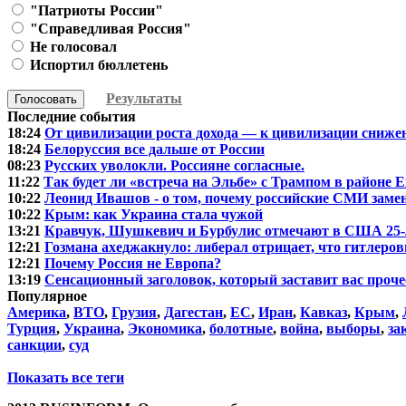
"Патриоты России"
"Справедливая Россия"
Не голосовал
Испортил бюллетень
Результаты
Голосовать
Последние события
18:24
От цивилизации роста дохода — к цивилизации сниже
18:24
Белоруссия все дальше от России
08:23
Русских уволокли. Россияне согласные.
11:22
Так будет ли «встреча на Эльбе» с Трампом в районе 
10:22
Леонид Ивашов - о том, почему российские СМИ зам
10:22
Крым: как Украина стала чужой
13:21
Кравчук, Шушкевич и Бурбулис отмечают в США 25-
12:21
Гозмана ахеджакнуло: либерал отрицает, что гитлеровц
12:21
Почему Россия не Европа?
13:19
Сенсационный заголовок, который заставит вас проче
Популярное
Америка
,
ВТО
,
Грузия
,
Дагестан
,
ЕС
,
Иран
,
Кавказ
,
Крым
,
Турция
,
Украина
,
Экономика
,
болотные
,
война
,
выборы
,
за
санкции
,
суд
Показать все теги