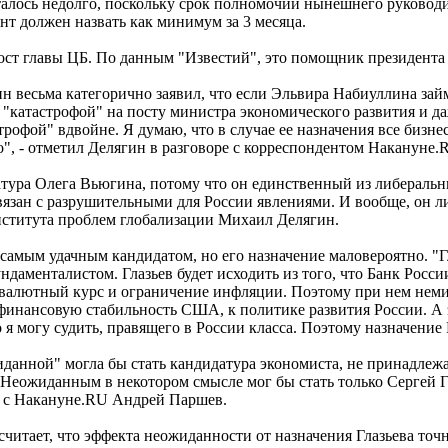
талось недолго, поскольку срок полномочий нынешнего руководи
нт должен назвать как минимум за 3 месяца.
ост главы ЦБ. По данным "Известий", это помощник президента
весьма категорично заявил, что если Эльвира Набиуллина займет
 "катастрофой" на посту министра экономического развития и д
астрофой" вдвойне. Я думаю, что в случае ее назначения все би
о", - отметил Делягин в разговоре с корреспондентом Накануне.
атура Олега Вьюгина, потому что он единственный из либеральн
вязан с разрушительными для России явлениями. И вообще, он 
нститута проблем глобализации Михаил Делягин.
 самым удачным кандидатом, но его назначение маловероятно. "Г
даменталистом. Глазьев будет исходить из того, что Банк Росси
за валютный курс и ограничение инфляции. Поэтому при нем неми
 финансовую стабильность США, к политике развития России. А
я могу судить, правящего в России класса. Поэтому назначение Г
данной" могла бы стать кандидатура экономиста, не принадле
 Неожиданным в некотором смысле мог бы стать только Сергей Гл
е с Накануне.RU Андрей Паршев.
читает, что эффекта неожиданности от назначения Глазьева точно