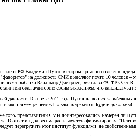
езидент РФ Владимир Путин в скором времени назовет кандидат
Из "фаворитов" на должность СМИ выделяют почти 10 человек – 
 Внешэкономбанка Владимир Дмитриев, экс-глава ФСФР Олег Вь
 заинтриговал аудиторию своим заявлением, что кандидатура н
ей давности. В апреле 2011 года Путин на вопрос зарубежных ж
ет, и мы примем решение. Но вам понравится. Будете довольны!".
роме того, представители СМИ поинтересовались, намерен ли Пу
та. В ответ он дал весьма расплывчатую формулировку: "Центр
следует перегружать этот институт функциями, не свойственным