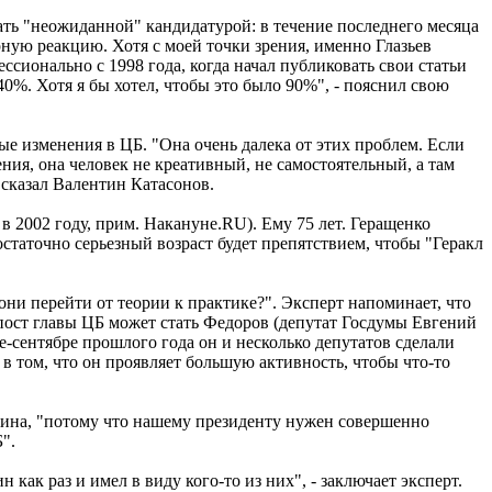
вать "неожиданной" кандидатурой: в течение последнего месяца
рную реакцию. Хотя с моей точки зрения, именно Глазьев
сионально с 1998 года, когда начал публиковать свои статьи
0%. Хотя я бы хотел, чтобы это было 90%", - пояснил свою
е изменения в ЦБ. "Она очень далека от этих проблем. Если
ния, она человек не креативный, не самостоятельный, а там
- сказал Валентин Катасонов.
 2002 году, прим. Накануне.RU). Ему 75 лет. Геращенко
статочно серьезный возраст будет препятствием, чтобы "Геракл
ни перейти от теории к практике?". Эксперт напоминает, что
пост главы ЦБ может стать Федоров (депутат Госдумы Евгений
-сентябре прошлого года он и несколько депутатов сделали
 в том, что он проявляет большую активность, чтобы что-то
тина, "потому что нашему президенту нужен совершенно
".
как раз и имел в виду кого-то из них", - заключает эксперт.