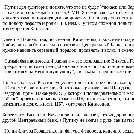
"Путин дал аудитории понять, что это не будет Улюкаев или За
его активно обсуждают во всех СМИ. Я сомневаюсь, что Путин 
является самым подходящим кандидатом. Он прекрасно понимает
по поводу дефолта и роли ЦБ в нем. С учетом сложной политич
точку зрения Катасонов.
Эльвира Набиуллина, по мнению Катасонова, и вовсе не облада
Набиуллина действительно возглавит Центральный Банк, то нич
нужно наводить серьезный порядок, проявлять и волю, и смелос
"Самый фантастический вариант – это возвращение Виктора Гер
прекрасно понимает центробанковское хозяйство, и он понимае
возвратился на Неглинную улицу", - высказал предположение 
По его словам, в России существует достаточное число людей,
в Госдуме было много людей, которые критиковали ЦБ и даже 
Федоров, прим. Накануне.RU), который последовательно и жест
"вброс" проекта поправок в закон о ЦБ, но, к сожалению, эти п
изменить в деятельности ЦБ", - отмечает Катасонов.
Более того, Валентин Катасонов не исключает, что Федоров 
другой Центральный банк, а Путину не всегда с руки занимать
"Но ни фигура Геращенко, ни фигура Федорова, конечно, реальн