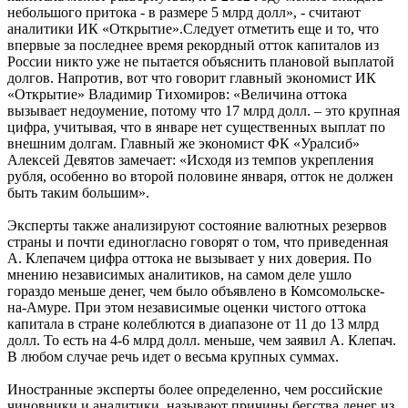
небольшого притока - в размере 5 млрд долл», - считают
аналитики ИК «Открытие».Следует отметить еще и то, что
впервые за последнее время рекордный отток капиталов из
России никто уже не пытается объяснить плановой выплатой
долгов. Напротив, вот что говорит главный экономист ИК
«Открытие» Владимир Тихомиров: «Величина оттока
вызывает недоумение, потому что 17 млрд долл. – это крупная
цифра, учитывая, что в январе нет существенных выплат по
внешним долгам. Главный же экономист ФК «Уралсиб»
Алексей Девятов замечает: «Исходя из темпов укрепления
рубля, особенно во второй половине января, отток не должен
быть таким большим».
Эксперты также анализируют состояние валютных резервов
страны и почти единогласно говорят о том, что приведенная
А. Клепачем цифра оттока не вызывает у них доверия. По
мнению независимых аналитиков, на самом деле ушло
гораздо меньше денег, чем было объявлено в Комсомольске-
на-Амуре. При этом независимые оценки чистого оттока
капитала в стране колеблются в диапазоне от 11 до 13 млрд
долл. То есть на 4-6 млрд долл. меньше, чем заявил А. Клепач.
В любом случае речь идет о весьма крупных суммах.
Иностранные эксперты более определенно, чем российские
чиновники и аналитики, называют причины бегства денег из