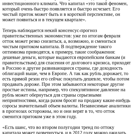
инвестиционного климата. Что капитал «это такой феномен,
который очень быстро появляется и быстро исчезает. Его
чистый приток может быть и в короткой перспективе, он
может появиться и в текущем квартале».
Теперь наблюдается некий консенсус-прогноз
правительственных экономистов: уже по итогам февраля
отток может резко снизиться, а, возможно, и смениться
чистым притоком капитала. В подтверждение такого
оптимизма приводятся, к примеру, такие соображения:
дешевые деньги, которые выдаются европейским банкам (и
правительствам) для спасения от долгового кризиса, приходят
в Россию и другие развивающиеся страны, где доходность
облигаций выше, чем в Европе. А так как рубль дорожает, то
есть прямой резон его сейчас покупать дешевле, чтобы потом
продавать дороже. При этом забываются некоторые другие
простые истины, например, что спекулятивное давление на
рубль может обернуться для страны серьезными
неприятностями, когда разом бросят на продажу какие-нибудь
соросы значительный объем валюты. Независимые аналитики
в прогнозах осторожны, но и они верят в то, что отток
сменится притоком уже в этом году.
«Есть шанс, что во втором полугодии тренд по оттоку
капитала может развернуться, и в 2012 году можно ожидать