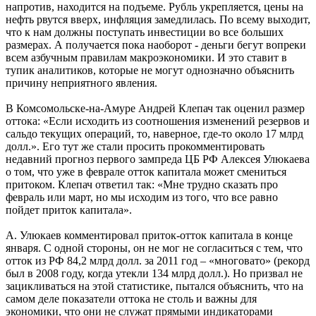
напротив, находится на подъеме. Рубль укрепляется, цены на
нефть рвутся вверх, инфляция замедлилась. По всему выходит,
что к нам должны поступать инвестиции во все больших
размерах. А получается пока наоборот - деньги бегут вопреки
всем азбучным правилам макроэкономики. И это ставит в
тупик аналитиков, которые не могут однозначно объяснить
причину неприятного явления.
В Комсомольске-на-Амуре Андрей Клепач так оценил размер
оттока: «Если исходить из соотношения изменений резервов и
сальдо текущих операций, то, наверное, где-то около 17 млрд
долл.». Его тут же стали просить прокомментировать
недавний прогноз первого зампреда ЦБ РФ Алексея Улюкаева
о том, что уже в феврале отток капитала может смениться
притоком. Клепач ответил так: «Мне трудно сказать про
февраль или март, но мы исходим из того, что все равно
пойдет приток капитала».
А. Улюкаев комментировал приток-отток капитала в конце
января. С одной стороны, он не мог не согласиться с тем, что
отток из РФ 84,2 млрд долл. за 2011 год – «многовато» (рекорд
был в 2008 году, когда утекли 134 млрд долл.). Но призвал не
зацикливаться на этой статистике, пытался объяснить, что на
самом деле показатели оттока не столь и важны для
экономики, что они не служат прямыми индикаторами