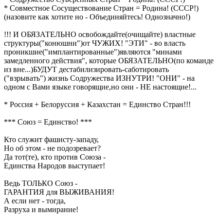
* Совместное Сосуществование Стран = Родина! (СССР!)
(назовите как хотите но - Объединяйтесь! Однозначно!)
!!! И ОБЯЗАТЕЛЬНО освобождайте(очищайте) властные
структуры("конюшни")от ЧУЖИХ! "ЭТИ" - во власть
проникшие("имплантированные")являются "минами
замедленного действия", которые ОБЯЗАТЕЛЬНО(по команде
из вне...)БУДУТ дестабилизировать-саботировать
("взрывать") жизнь Содружества ИЗНУТРИ! "ОНИ" - на
одном с Вами языке говорящие,но они - НЕ настоящие!...
* Россия + Белоруссия + Казахстан = Единство Стран!!!
*** Союз = Единство! ***
Кто служит фашисту-западу,
Но об этом - не подозревает?
Да тот(те), кто против Союза -
Единства Народов выступает!
Ведь ТОЛЬКО Союз -
ГАРАНТИЯ для ВЫЖИВАНИЯ!
А если нет - тогда,
Разруха и вымирание!