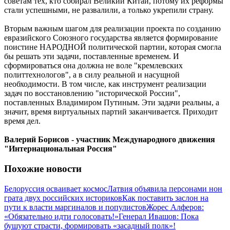
советам тех, кто собирал Великий Китай, потому их реформы
стали успешными, не развалили, а только укрепили страну.
Вторым важным шагом для реализации проекта по созданию
евразийского Союзного государства является формирование
поистине НАРОДНОЙ политической партии, которая смогла
бы решать эти задачи, поставленные временем. И
сформироваться она должна не воле "кремлевских
политтехнологов", а в силу реальной и насущной
необходимости. В том числе, как инструмент реализации
задач по восстановлению "исторической России",
поставленных Владимиром Путиным. Эти задачи реальны, а
значит, время виртуальных партий заканчивается. Приходит
время дел.
Валерий Борисов - участник Международного движения
"Интернациональная Россия"
Похожие новости
Белоруссия осваивает космос
Латвия объявила персонами нон
грата двух российских историков
Как поставить заслон на
пути к власти маргиналов и популистов
Жорес Алферов:
«Обязательно идти голосовать!»
Генерал Ивашов: Пока
бушуют страсти, формировать «засадный полк»!