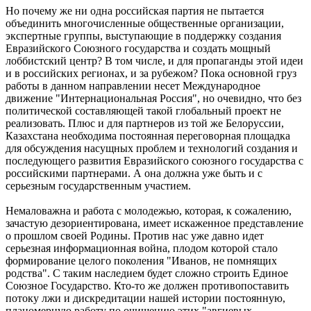
Но почему же ни одна российская партия не пытается
объединить многочисленные общественные организации,
экспертные группы, выступающие в поддержку создания
Евразийского Союзного государства и создать мощный
лоббистский центр? В том числе, и для пропаганды этой идеи
и в российских регионах, и за рубежом? Пока основной груз
работы в данном направлении несет Международное
движение "Интернациональная Россия", но очевидно, что без
политической составляющей такой глобальный проект не
реализовать. Плюс и для партнеров из той же Белоруссии,
Казахстана необходима постоянная переговорная площадка
для обсуждения насущных проблем и технологий создания и
последующего развития Евразийского союзного государства с
российскими партнерами. А она должна уже быть и с
серьезным государственным участием.
Немаловажна и работа с молодежью, которая, к сожалению,
зачастую дезориентирована, имеет искаженное представление
о прошлом своей Родины. Против нас уже давно идет
серьезная информационная война, плодом которой стало
формирование целого поколения "Иванов, не помнящих
родства". С таким наследием будет сложно строить Единое
Союзное Государство. Кто-то же должен противопоставить
потоку лжи и дискредитации нашей истории постоянную,
планомерную работу по очищению этих "авгиевых