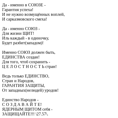
Да - именно в СОЮЗЕ -
Гарантия успеха!
И не нужно возмущённых воплей,
И сарказмовского смеха!
Да - именно СОЮЗ -
Для жизни ЩИТ!
Иль каждый - в одиночку,
Будет разбит(западом)!
Именно СОЮЗ должен быть,
ЕДИНСТВА создан!
Для того, чтоб сохранить -
Ц Е Л О С Т Н О С Т Ь стран!
Ведь только ЕДИНСТВО,
Стран и Народов,
ГАРАНТИЯ ЗАЩИТЫ,
От западных(нелюдей) уродов!
Единство Народов -
С О З Д А В А Й Т Е!
ЯДЕРНЫМ ЩИТОМ себя -
ЗАЩИЩАЙТЕ!!! \27.57\.