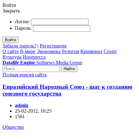
Войти
Закрыть
Логин:
Пароль:
Войти
Забыли пароль?
|
Регистрация
О сайте
В мире
Экономика
Религия
Криминал
Спорт
Культура
Инопресса
Datalife Engine
Softnews Media Group
Найти
Полная версия сайта
Евразийский Народный Союз - шаг к созданию
союзного государства
admin
25-02-2012, 10:25
1561
Общество