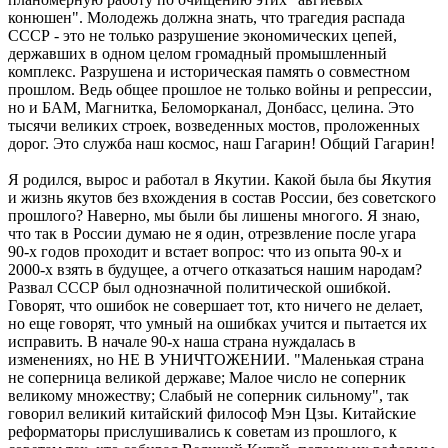
конюшен". Молодежь должна знать, что трагедия распада
СССР - это не только разрушение экономических цепей,
державших в одном целом громадный промышленный
комплекс. Разрушена и историческая память о совместном
прошлом. Ведь общее прошлое не только войны и репрессии,
но и БАМ, Магнитка, Беломорканал, Донбасс, целина. Это
тысячи великих строек, возведенных мостов, проложенных
дорог. Это служба наш космос, наш Гагарин! Общий Гагарин!
Я родился, вырос и работал в Якутии. Какой была бы Якутия
и жизнь якутов без вхождения в состав России, без советского
прошлого? Наверно, мы были бы лишены многого. Я знаю,
что так в России думаю не я один, отрезвление после угара
90-х годов проходит и встает вопрос: что из опыта 90-х и
2000-х взять в будущее, а отчего отказаться нашим народам?
Развал СССР был однозначной политической ошибкой.
Говорят, что ошибок не совершает тот, кто ничего не делает,
но еще говорят, что умный на ошибках учится и пытается их
исправить. В начале 90-х наша страна нуждалась в
изменениях, но НЕ В УНИЧТОЖЕНИИ. "Маленькая страна
не соперница великой державе; Малое число не соперник
великому множеству; Слабый не соперник сильному", так
говорил великий китайский философ Мэн Цзы. Китайские
реформаторы прислушивались к советам из прошлого, к