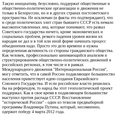
Такую инициативу, безусловно, поддержат общественные и
общественно-политические организации и движения не
только в Белоруссии, но и в других странах постсоветского
пространства. Не исключаю (и факты это подтверждают), что
и среди политических элит стран бывшего СССР есть немало
высокопоставленных лиц, которые понимают, что развал
Советского государства ничего, кроме экономических и
социальных проблем, резкого падения уровня жизни их
народам не дал и в той или иной форме начинать процесс
объединения надо. Просто это дело времени и нужна
определенная активность со стороны гражданского общества.
Как человек, профессионально занимающийся анализом и
структурированием общественно-политических движений в
российских регионах, в том числе и в рамках
Международного движения "Интернациональная Россия",
могу отметить, что в самой России подавляющее большинство
населения приветствует идею создания Евразийского
Союзного Государства. И если российские власти решились
бы на референдум, то народ бы этот геополитический проект
поддержал. Как в свое время в подавляющем большинстве
выступил против распада СССР. Восстановление
"исторической России" - один из тезисов предвыборной
программы Владимира Путина, который, несомненно,
одержит победу 4 марта 2012 года.