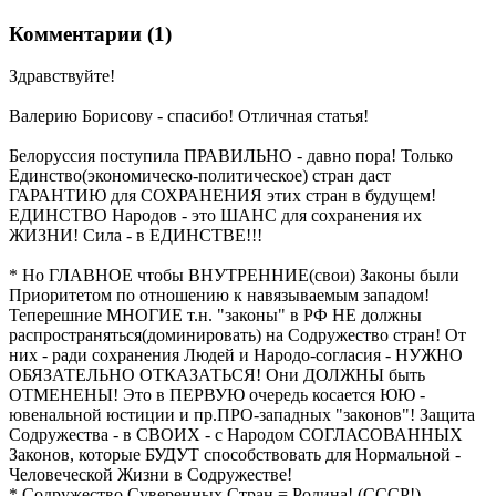
Комментарии (1)
Здравствуйте!
Валерию Борисову - спасибо! Отличная статья!
Белоруссия поступила ПРАВИЛЬНО - давно пора! Только
Единство(экономическо-политическое) стран даст
ГАРАНТИЮ для СОХРАНЕНИЯ этих стран в будущем!
ЕДИНСТВО Народов - это ШАНС для сохранения их
ЖИЗНИ! Сила - в ЕДИНСТВЕ!!!
* Но ГЛАВНОЕ чтобы ВНУТРЕННИЕ(свои) Законы были
Приоритетом по отношению к навязываемым западом!
Теперешние МНОГИЕ т.н. "законы" в РФ НЕ должны
распространяться(доминировать) на Содружество стран! От
них - ради сохранения Людей и Народо-согласия - НУЖНО
ОБЯЗАТЕЛЬНО ОТКАЗАТЬСЯ! Они ДОЛЖНЫ быть
ОТМЕНЕНЫ! Это в ПЕРВУЮ очередь косается ЮЮ -
ювенальной юстиции и пр.ПРО-западных "законов"! Защита
Содружества - в СВОИХ - с Народом СОГЛАСОВАННЫХ
Законов, которые БУДУТ способствовать для Нормальной -
Человеческой Жизни в Содружестве!
* Содружество Суверенных Стран = Родина! (СССР!)