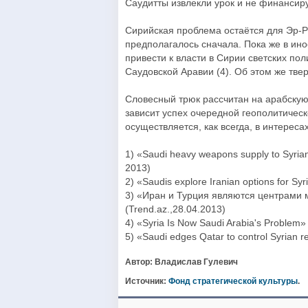
Саудитты извлекли урок и не финансир
Сирийская проблема остаётся для Эр-Р
предполагалось сначала. Пока же в ино
привести к власти в Сирии светских пол
Саудовской Аравии (4). Об этом же твер
Словесный трюк рассчитан на арабскую
зависит успех очередной геополитичес
осуществляется, как всегда, в интереса
1) «Saudi heavy weapons supply to Syrian
2013)
2) «Saudis explore Iranian options for Sy
3) «Иран и Турция являются центрами 
(Trend.az.,28.04.2013)
4) «Syria Is Now Saudi Arabia's Problem» 
5) «Saudi edges Qatar to control Syrian r
Автор: Владислав Гулевич
Источник:
Фонд стратегической культуры
.