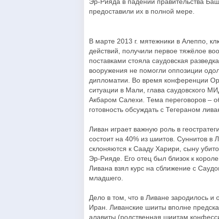
Эр-Рияда в падении правительства Баш
предоставили их в полной мере.
В марте 2013 г. мятежники в Алеппо, к
действий, получили первое тяжёлое во
поставками стояла саудовская разведка
вооружения не помогли оппозиции одол
дипломатии. Во время конференции Ор
ситуации в Мали, глава саудовского М
Акбаром Салехи. Тема переговоров – об
готовность обсуждать с Тегераном лива
Ливан играет важную роль в геострате
состоит на 40% из шиитов. Суннитов в 
склоняются к Сааду Харири, сыну убитог
Эр-Рияде. Его отец был близок к корол
Ливана взял курс на сближение с Сауд
младшего.
Дело в том, что в Ливане зародилось 
Иран. Ливанские шииты вполне предсказ
алавиты (родственная шиитам конфесси