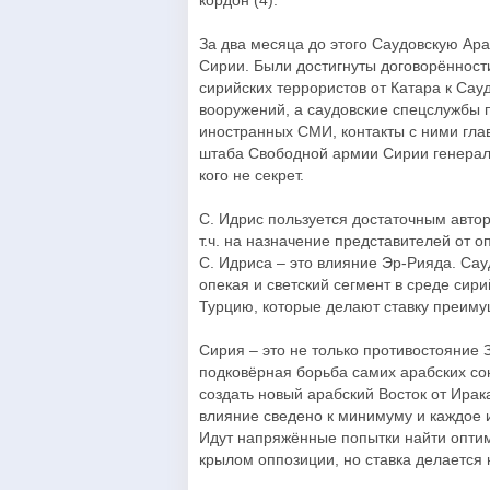
кордон (4).
За два месяца до этого Саудовскую Ар
Сирии. Были достигнуты договорённост
сирийских террористов от Катара к Сау
вооружений, а саудовские спецслужбы
иностранных СМИ, контакты с ними глав
штаба Свободной армии Сирии генерала
кого не секрет.
С. Идрис пользуется достаточным авто
т.ч. на назначение представителей от 
С. Идриса – это влияние Эр-Рияда. Сау
опекая и светский сегмент в среде сир
Турцию, которые делают ставку преиму
Сирия – это не только противостояние 
подковёрная борьба самих арабских сою
создать новый арабский Восток от Ирак
влияние сведено к минимуму и каждое и
Идут напряжённые попытки найти оптим
крылом оппозиции, но ставка делается 