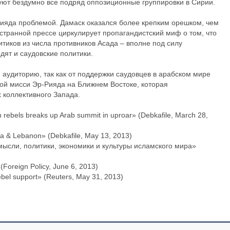
уют бездумно все подряд оппозиционные группировки в Сирии.
ияда проблемой. Дамаск оказался более крепким орешком, чем
странной прессе циркулирует пропагандистский миф о том, что
итиков из числа противников Асада – вполне под силу
дят и саудовские политики.
 аудиторию, так как от поддержки саудовцев в арабском мире
кой мисси Эр-Рияда на Ближнем Востоке, которая
х коллективного Запада.
 rebels breaks up Arab summit in uproar» (Debkafile, March 28,
ria & Lebanon» (Debkafile, May 13, 2013)
мысли, политики, экономики и культуры исламского мира»
(Foreign Policy, June 6, 2013)
ebel support» (Reuters, May 31, 2013)