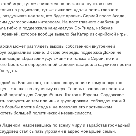
 этой игре, тут же снижается на несколько пунктов вниз.
тавив на радикалов, тут же лишился «должности» главного
 раздумывая над тем, кто будет править Сирией после Асада,
воим долгосрочным интересам. На пост главного снабженца
ала гибко и поддержала кандидатуру Эр-Рияда, избежав
 Аравией, которое вообще вывело бы Катар из сирийской игры.
архия может разглядеть вызовы собственной внутренней
руя радикализм вовне. В свою очередь, поддержка Дохой не
рганизации «Братьев-мусульман» не только в Сирии, но и в
ского Востока в определённой степени настроила саудитов против
бя ждать.
ядкой на Вашингтон), кто какое вооружение и кому конкретно
цев - это шаг на ступеньку вверх. Теперь в вопросах поставки
вной партнёр для Соединённых Штатов и Европы. Саудовские
ать вооружение тем или иным группировкам, соблюдая тонкий
ов борьбы против Асада и не позволяя его противникам
ахотеть большей политической независимости.
н Ладеном: навоевавшись по всему миру и заработав громадный
т саудовец стал сыпать угрозами в адрес монаршей семьи.