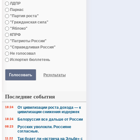
ЛДПР
Парнас
"Партия роста"
"Гражданская сила"
"Яблоко"
КПРФ
"Патриоты России"
"Справедливая Россия"
Не голосовал
Испортил бюллетень
Голосовать
Результаты
Последние события
18:24
От цивилизации роста дохода — к
цивилизации снижения издержек
18:24
Белоруссия все дальше от России
08:23
Русских уволокли. Россияне
согласные.
11:22
Так будет ли «встреча на Эльбе» с