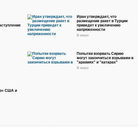
Иран утверждает, что
размещение ракет в Турции
наступление
приведет к увеличению
напряженности
В мире
Попытки взорвать Сирию
могут закончиться взрывами в
"аравиях" и "катарах"
В мире
з» США и