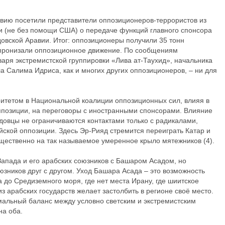
авию посетили представители оппозиционеров-террористов из
и (не без помощи США) о передаче функций главного спонсора
довской Аравии. Итог: оппозиционеры получили 35 тонн
 пронизали оппозиционное движение. По сообщениям
аря экстремистской группировки «Лива ат-Таухид», начальника
 Салима Идриса, как и многих других оппозиционеров, – ни для
ритетом в Национальной коалиции оппозиционных сил, влияя в
оппозиции, на переговоры с иностранными спонсорами. Влияние
довцы не ограничиваются контактами только с радикалами,
ийской оппозиции. Здесь Эр-Рияд стремится переиграть Катар и
щественно на так называемое умеренное крыло мятежников (4).
Запада и его арабских союзников с Башаром Асадом, но
зников друг с другом. Уход Башара Асада – это возможность
а до Средиземного моря, где нет места Ирану, где шиитское
з арабских государств желает застолбить в регионе своё место.
альный баланс между условно светским и экстремистским
на оба.