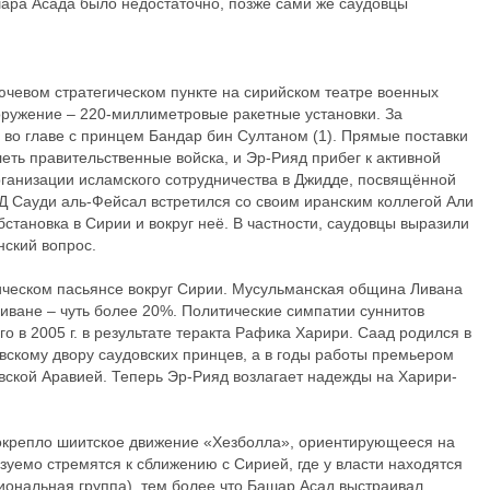
ара Асада было недостаточно, позже сами же саудовцы
лючевом стратегическом пункте на сирийском театре военных
оружение – 220-миллиметровые ракетные установки. За
 во главе с принцем Бандар бин Султаном (1). Прямые поставки
еть правительственные войска, и Эр-Рияд прибег к активной
ганизации исламского сотрудничества в Джидде, посвящённой
ИД Сауди аль-Фейсал встретился со своим иранским коллегой Али
становка в Сирии и вокруг неё. В частности, саудовцы выразили
нский вопрос.
гическом пасьянсе вокруг Сирии. Мусульманская община Ливана
Ливане – чуть более 20%. Политические симпатии суннитов
о в 2005 г. в результате теракта Рафика Харири. Саад родился в
евскому двору саудовских принцев, а в годы работы премьером
овской Аравией. Теперь Эр-Рияд возлагает надежды на Харири-
и окрепло шиитское движение «Хезболла», ориентирующееся на
уемо стремятся к сближению с Сирией, где у власти находятся
ональная группа), тем более что Башар Асад выстраивал