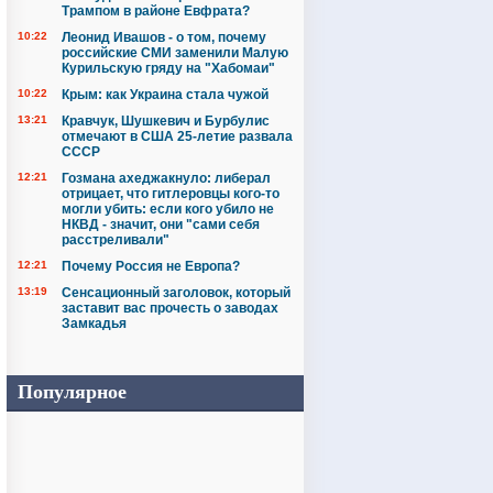
Трампом в районе Евфрата?
10:22
Леонид Ивашов - о том, почему
российские СМИ заменили Малую
Курильскую гряду на "Хабомаи"
10:22
Крым: как Украина стала чужой
13:21
Кравчук, Шушкевич и Бурбулис
отмечают в США 25-летие развала
СССР
12:21
Гозмана ахеджакнуло: либерал
отрицает, что гитлеровцы кого-то
могли убить: если кого убило не
НКВД - значит, они "сами себя
расстреливали"
12:21
Почему Россия не Европа?
13:19
Сенсационный заголовок, который
заставит вас прочесть о заводах
Замкадья
Популярное