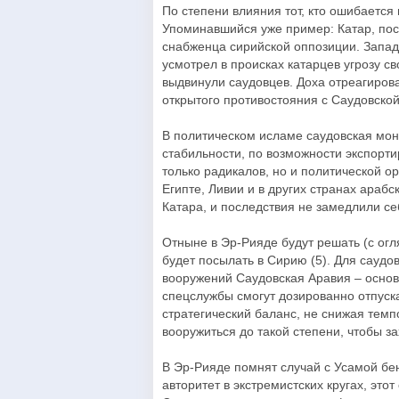
По степени влияния тот, кто ошибается в
Упоминавшийся уже пример: Катар, пос
снабженца сирийской оппозиции. Запад,
усмотрел в происках катарцев угрозу с
выдвинули саудовцев. Доха отреагиров
открытого противостояния с Саудовской
В политическом исламе саудовская мон
стабильности, по возможности экспорти
только радикалов, но и политической о
Египте, Ливии и в других странах араб
Катара, и последствия не замедлили се
Отныне в Эр-Рияде будут решать (с огл
будет посылать в Сирию (5). Для саудов
вооружений Саудовская Аравия – осно
спецслужбы смогут дозированно отпуск
стратегический баланс, не снижая темп
вооружиться до такой степени, чтобы з
В Эр-Рияде помнят случай с Усамой бе
авторитет в экстремистских кругах, это