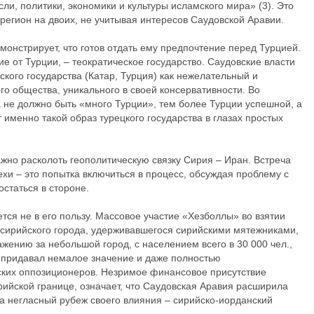
и, политики, экономики и культуры исламского мира» (3). Это
 регион на двоих, не учитывая интересов Саудовской Аравии.
монстрирует, что готов отдать ему предпочтение перед Турцией.
ие от Турции, – теократическое государство. Саудовские власти
кого государства (Катар, Турция) как нежелательный и
о общества, уникального в своей консервативности. Во
 не должно быть «много Турции», тем более Турции успешной, а
 именно такой образ турецкого государства в глазах простых
жно расколоть геополитическую связку Сирия – Иран. Встреча
хи – это попытка включиться в процесс, обсуждая проблему с
остаться в стороне.
ется не в его пользу. Массовое участие «Хезболлы» во взятии
 сирийского города, удерживавшегося сирийскими мятежниками,
жению за небольшой город, с населением всего в 30 000 чел.,
 придавал немалое значение и даже полностью
ских оппозиционеров. Незримое финансовое присутствие
рийской границе, означает, что Саудовская Аравия расширила
ла негласный рубеж своего влияния – сирийско-иорданский