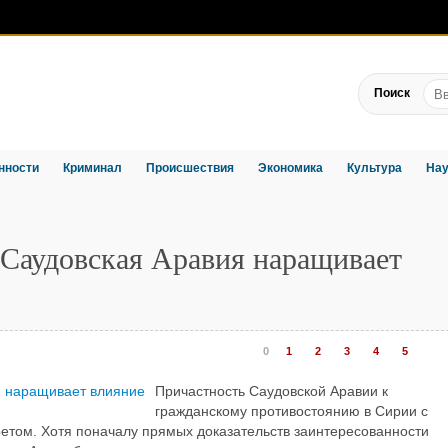
Поиск
нности
Криминал
Происшествия
Экономика
Культура
Нау
 Саудовская Аравия наращивает
0
1
2
3
4
5
Причастность Саудовской Аравии к
гражданскому противостоянию в Сирии с
ретом. Хотя поначалу прямых доказательств заинтересованности