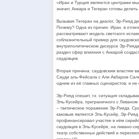
«Иран и Турция являются центрами мысл
значит, Анкара и Тегеран готовы делить
Вызывая Тегеран на диалог, Эр-Рияд де
Почему? Одна из причин: Иран, в отлич
рассматривают модель светского исламс
соблазнительный пример для саудовског
внутриполитическом дискурсе Эр-Рияда
раздел сфер влияния с Анкарой создаст
саудовцев.
Вторая причина: саудовским властям ва
Сауди аль-Фейсала с Али Акбаром Сале
одним из её главных сценаристов, и не 
Эр-Рияд спешит, т.к. ситуация складыва
Эль-Кусейра, приграничного с Ливаном
– тактическое поражение Эр-Рияда. Сра
каковым является Эль-Кусейр, Эр-Рияд
профинансировал участие в нём сирий
саудовцев в Эль-Кусейре, на ливано-си
театр собственных действий и пересек