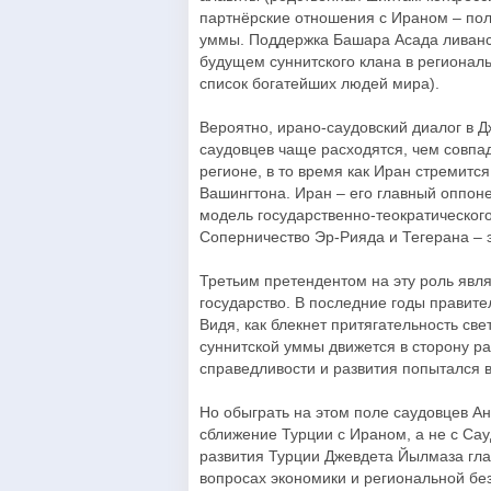
партнёрские отношения с Ираном – по
уммы. Поддержка Башара Асада ливанс
будущем суннитского клана в регионал
список богатейших людей мира).
Вероятно, ирано-саудовский диалог в Д
саудовцев чаще расходятся, чем совпад
регионе, в то время как Иран стремитс
Вашингтона. Иран – его главный оппоне
модель государственно-теократического
Соперничество Эр-Рияда и Тегерана – э
Третьим претендентом на эту роль явля
государство. В последние годы правит
Видя, как блекнет притягательность све
суннитской уммы движется в сторону р
справедливости и развития попытался 
Но обыграть на этом поле саудовцев А
сближение Турции с Ираном, а не с Сау
развития Турции Джевдета Йылмаза гла
вопросах экономики и региональной бе