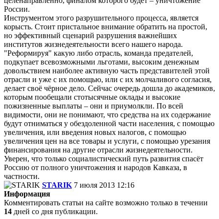
целенаправленно, финалом которого будет – уничтожение
России.
Инструментом этого разрушительного процесса, является
корысть. Стоит пристальное внимание обратить на простой,
но эффективный сценарий разрушения важнейших
институтов жизнедеятельности всего нашего народа.
"Реформируя" какую либо отрасль, команда предателей,
подкупает всевозможными льготами, высоким денежным
довольствием наиболее активную часть представителей этой
отрасли и уже с их помощью, или с их молчаливого согласия,
делает своё чёрное дело. Сейчас очередь дошла до академиков,
которым пообещали стотысячные оклады и высокие
пожизненные выплаты – они и приумолкли. По всей
видимости, они не понимают, что средства на их содержание
будут отниматься у обездоленной части населения, с помощью
увеличения, или введения новых налогов, с помощью
увеличения цен на все товары и услуги, с помощью урезания
финансирования на другие отрасли жизнедеятельности.
Уверен, что только социалистический путь развития спасёт
Россию от полного уничтожения и народов Кавказа, в
частности.
STARIK
7 июля 2013 12:16
Информация
Комментировать статьи на сайте возможно только в течении
14
дней со дня публикации.