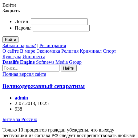
Войти
Закрыть
Логин:
Пароль:
Войти
Забыли пароль?
|
Регистрация
О сайте
В мире
Экономика
Религия
Криминал
Спорт
Культура
Инопресса
Datalife Engine
Softnews Media Group
Найти
Полная версия сайта
Великодержавный сепаратизм
admin
2-07-2013, 10:25
938
Битва за Россию
Только 10 процентов граждан убеждены, что выходу
республики из состава РФ следует воспрепятствовать любыми