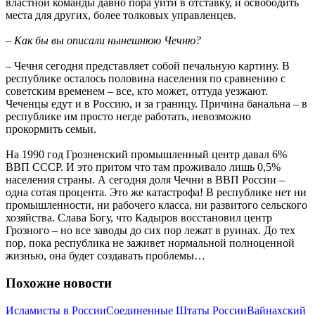
властной команды давно пора уйти в отставку, и освободить
места для других, более толковых управленцев.
– Как бы вы описали нынешнюю Чечню?
– Чечня сегодня представляет собой печальную картину. В
республике осталось половина населения по сравнению с
советским временем – все, кто может, оттуда уезжают.
Чеченцы едут и в Россию, и за границу. Причина банальна – в
республике им просто негде работать, невозможно
прокормить семьи.
На 1990 год Грозненский промышленный центр давал 6%
ВВП СССР. И это притом что там проживало лишь 0,5%
населения страны. А сегодня доля Чечни в ВВП России –
одна сотая процента. Это же катастрофа! В республике нет ни
промышленности, ни рабочего класса, ни развитого сельского
хозяйства. Слава Богу, что Кадыров восстановил центр
Грозного – но все заводы до сих пор лежат в руинах. До тех
пор, пока республика не заживет нормальной полноценной
жизнью, она будет создавать проблемы…
Похожие новости
Исламисты в России
Соединенные Штаты России
Вайнахский