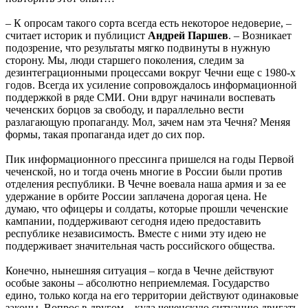
– К опросам такого сорта всегда есть некоторое недоверие, –
считает историк и публицист
Андрей Паршев
. – Возникает
подозрение, что результаты мягко подвинуты в нужную
сторону. Мы, люди старшего поколения, следим за
дезинтеграционными процессами вокруг Чечни еще с 1980-х
годов. Всегда их усиление сопровождалось информационной
поддержкой в ряде СМИ. Они вдруг начинали воспевать
чеченских борцов за свободу, и параллельно вести
разлагающую пропаганду. Мол, зачем нам эта Чечня? Меняя
формы, такая пропаганда идет до сих пор.
Пик информационного прессинга пришелся на годы Первой
чеченской, но и тогда очень многие в России были против
отделения республики. В Чечне воевала наша армия и за ее
удержание в орбите России заплачена дорогая цена. Не
думаю, что офицеры и солдаты, которые прошли чеченские
кампании, поддерживают сегодня идею предоставить
республике независимость. Вместе с ними эту идею не
поддерживает значительная часть российского общества.
Конечно, нынешняя ситуация – когда в Чечне действуют
особые законы – абсолютно неприемлемая. Государство
едино, только когда на его территории действуют одинаковые
законы. Вопрос в другом – куда чеченскую ситуацию двигать.