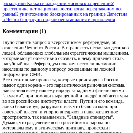
раскол, или Кавказ в ожидании московских решений
У
преступника нет национальности, когда перед законом все
равны
К уничтожению блокированных на границе Дагестана
и Чечни бандгрупп подключены авиация и артиллерия
Комментарии (1)
Глупо ставить вопрос о всероссийском референдуме, об
отделении Чечни от России. В стране есть несколько десятков
людей, обладающих глобальным стратегическим мышлением,
которые могут объективно осознать, к чему приведёт столь
пагубный шаг. Референдум покажет всего лишь эмоции
населения по данному вопросу, основанные на ложной
информации СМИ.
Все негативные процессы, которые происходят в России,
имеют один корень – это паразитическая рыночная система,
навязанная всему нашему народу западными финансовыми
"акулами", при помощи выращенной и внедрённой агентуры
во все российские институты власти. Путин и его команда,
ловко балансируя, разрушают всё, что было создано при
советской власти, и упорно внедряют в наше жизненное
пространство, так называемые, "Западные стандарты".
Думаю, что разделение всего российского народа по
материальному и этническому признаку, происходит