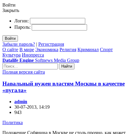
Войти
Закрыть
Логин:
Пароль:
Войти
Забыли пароль?
|
Регистрация
О сайте
В мире
Экономика
Религия
Криминал
Спорт
Культура
Инопресса
Datalife Engine
Softnews Media Group
Найти
Полная версия сайта
Навальный нужен властям Москвы в качестве
«пугала»
admin
30-07-2013, 14:19
943
Политика
Положение Собянина в Москве не столь прочно, как может