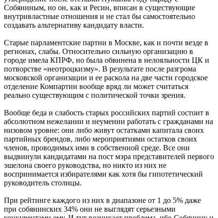
Собяниным, но он, как и Ресин, вписан в существующие
внутривластные отношения и не стал бы самостоятельно
создавать альтернативу кандидату власти.
Старые парламентские партии в Москве, как и почти везде в
регионах, слабы. Относительно сильную организацию в
городе имела КПРФ, но была обвинена в нелояльности ЦК и
потворстве «неотроцкизму». В результате после разгрома
московской организации и ее раскола на две части городское
отделение Компартии вообще вряд ли может считаться
реально существующим с политической точки зрения.
Вообще беда и слабость старых российских партий состоит в
абсолютном нежелании и неумении работать с гражданами на
низовом уровне: они либо живут остатками капитала своих
партийных брендов, либо мероприятиями остатков своих
членов, проводимых ими в собственной среде. Все они
выдвинули кандидатами на пост мэра представителей первого
эшелона своего руководства, но никто из них не
воспринимается избирателями как хотя бы гипотетический
руководитель столицы.
При рейтинге каждого из них в диапазоне от 1 до 5% даже
при собянинских 34% они не выглядят серьезными
конкурентами ему. И тут возникает проблема, ибо Собянину и