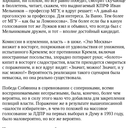
хороший, ни плохой, но все равно победит, смотрит скучающе
в бюллетень, читает, скажем, что выдвигаемый КПРФ Иван
Мельников – профессор МГУ, и вдруг решает: «А давай-ка
проголосую за профессора. Для интереса. За Ваню. Тем более
от МГУ – как бы за Ломоносова». Тем более если бы в канун
голосования тот же Лужков взял и объявил, что всегда был с
Мельниковым дружен, и тот – вполне достойный кандидат.
Комиссии в изумлении, власть – в шоке. «Эхо Москвы»
визжит в восторге, похрюкивая от удовольствия от унижения,
испытанного Кремлем; все противники Кремля, включая
иностранные посольства, злорадно потирают руки; «болото»
кипит в восторге сладострастия, власти приходится смириться
с поражением, и все вдруг видят: «Значит, можно! Значит, и у
нас можно!» Вероятность реализации такого сценария была
невысока, но она реально существовала.
Победа Собянина в соревновании с соперниками, всеми
воспринимаемыми несерьезными, была, конечно, более чем
вероятна, но в силу этого мало что добавляла для закрепления
позиций власти. Поражение же в результате вышеописанной
«шалости избирателя», в чем-то похожей на массовое
голосование за ЛДПР на первых выборах в Думу в 1993 году,
было маловероятно, но все же вероятно.