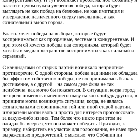
власти в целом нужна уверенная победа, которая будет
выглядеть не как победа на безлюдье, не как имитация и
утверждение назначенного сверху начальника, а как
сознательный выбор города.
Власть хочет победы на выборах, которые будут
восприниматься как прозрачные, честные и конкурентные. И
при этом ей хочется победы над соперником, который будет
хотя бы в медиапространстве восприниматься как сильный и
серьезный.
С кандидатами от старых партий возникало неприятное
противоречие. С одной стороны, победа над ними не обладала
бы эффектом собственно победы, не воспринималась бы как
достижение, а с другой – на самом деле была не так
неизбежна, как могло бы показаться. В ситуации, когда город
не прочь поменять нынешнего главу на кого-нибудь другого, в
принципе могла возникнуть ситуация, когда, не являясь
сознательными сторонниками той или иной старой партии,
избиратели могли взять и просто для интереса проголосовать
за какую-либо из них. Тем более что никто при этом не
ожидал бы всерьез, что она может победить. Приходит, к
примеру, избиратель на участок для голосования, не имея ярко
выраженных предпочтений, с мыслью, что Собянин ни