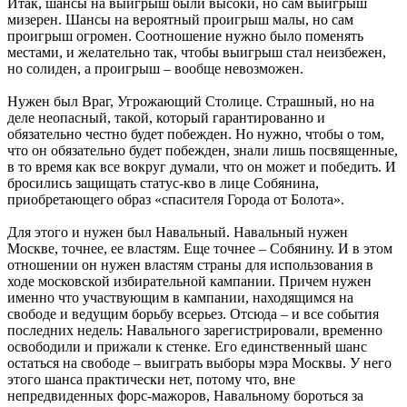
Итак, шансы на выигрыш были высоки, но сам выигрыш
мизерен. Шансы на вероятный проигрыш малы, но сам
проигрыш огромен. Соотношение нужно было поменять
местами, и желательно так, чтобы выигрыш стал неизбежен,
но солиден, а проигрыш – вообще невозможен.
Нужен был Враг, Угрожающий Столице. Страшный, но на
деле неопасный, такой, который гарантированно и
обязательно честно будет побежден. Но нужно, чтобы о том,
что он обязательно будет побежден, знали лишь посвященные,
в то время как все вокруг думали, что он может и победить. И
бросились защищать статус-кво в лице Собянина,
приобретающего образ «спасителя Города от Болота».
Для этого и нужен был Навальный. Навальный нужен
Москве, точнее, ее властям. Еще точнее – Собянину. И в этом
отношении он нужен властям страны для использования в
ходе московской избирательной кампании. Причем нужен
именно что участвующим в кампании, находящимся на
свободе и ведущим борьбу всерьез. Отсюда – и все события
последних недель: Навального зарегистрировали, временно
освободили и прижали к стенке. Его единственный шанс
остаться на свободе – выиграть выборы мэра Москвы. У него
этого шанса практически нет, потому что, вне
непредвиденных форс-мажоров, Навальному бороться за