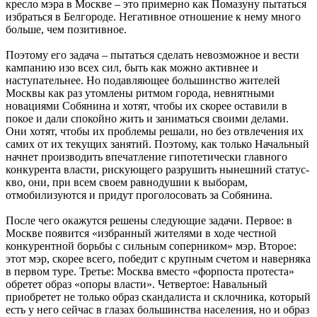
кресло мэра в Москве – это примерно как Помазуну пытаться
избраться в Белгороде. Негативное отношение к нему много
больше, чем позитивное.
Поэтому его задача – пытаться сделать невозможное и вести
кампанию изо всех сил, быть как можно активнее и
наступательнее. Но подавляющее большинство жителей
Москвы как раз утомлены ритмом города, невнятными
новациями Собянина и хотят, чтобы их скорее оставили в
покое и дали спокойно жить и заниматься своими делами.
Они хотят, чтобы их проблемы решали, но без отвлечения их
самих от их текущих занятий. Поэтому, как только Начальный
начнет производить впечатление гипотетически главного
конкурента власти, рискующего разрушить нынешний статус-
кво, они, при всем своем равнодушии к выборам,
отмобилизуются и придут проголосовать за Собянина.
После чего окажутся решены следующие задачи. Первое: в
Москве появится «избранный жителями в ходе честной
конкурентной борьбы с сильным соперником» мэр. Второе:
этот мэр, скорее всего, победит с крупным счетом и наверняка
в первом туре. Третье: Москва вместо «форпоста протеста»
обретет образ «опоры власти». Четвертое: Навальный
приобретет не только образ скандалиста и склочника, который
есть у него сейчас в глазах большинства населения, но и образ