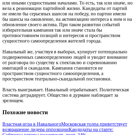
или иными сущностными началами. То есть, так или иначе, но
вела к реанимации партийной жизни. Кандидаты от партий
не имели бы серьезных шансов на победу, но партии имели
бы шансы на оживление, на активизацию интереса к ним и на
обновление своего актива. При таком развитии событий
избирательная кампания так или иначе стала бы
противостоянием позиций и интересов и пространством
сущностного самоопределения жителей города.
Навальный же, участвуя в выборах, купирует потенциально
подверженных самоопределению людей и уводит внимание
от разговора по существу к спектаклю и соревнованию
имитаций и скандалов. Кампания становится не
пространством сущностного самоопределения, а
пространством театрально-скандальной постановки.
Власть выигрывает. Навальный отрабатывает. Политическая
система деградирует. Общество в дурмане наблюдает за
зрелищем.
Похожие новости
Властная игра в Навального
Московская толпа приветствует
возвращение лидера оппозиции
Кандидаты на старте:
Собянина готовы поддержать лишь 34%