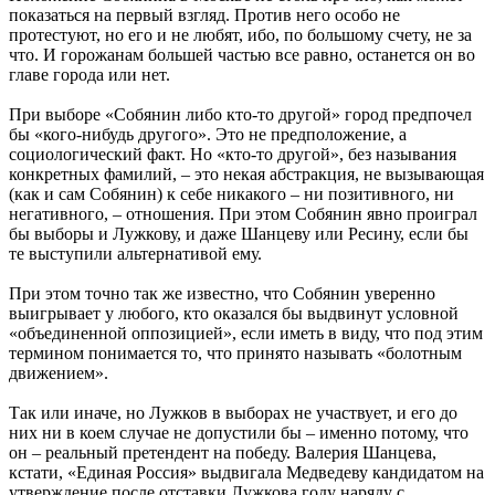
показаться на первый взгляд. Против него особо не
протестуют, но его и не любят, ибо, по большому счету, не за
что. И горожанам большей частью все равно, останется он во
главе города или нет.
При выборе «Собянин либо кто-то другой» город предпочел
бы «кого-нибудь другого». Это не предположение, а
социологический факт. Но «кто-то другой», без называния
конкретных фамилий, – это некая абстракция, не вызывающая
(как и сам Собянин) к себе никакого – ни позитивного, ни
негативного, – отношения. При этом Собянин явно проиграл
бы выборы и Лужкову, и даже Шанцеву или Ресину, если бы
те выступили альтернативой ему.
При этом точно так же известно, что Собянин уверенно
выигрывает у любого, кто оказался бы выдвинут условной
«объединенной оппозицией», если иметь в виду, что под этим
термином понимается то, что принято называть «болотным
движением».
Так или иначе, но Лужков в выборах не участвует, и его до
них ни в коем случае не допустили бы – именно потому, что
он – реальный претендент на победу. Валерия Шанцева,
кстати, «Единая Россия» выдвигала Медведеву кандидатом на
утверждение после отставки Лужкова году наряду с