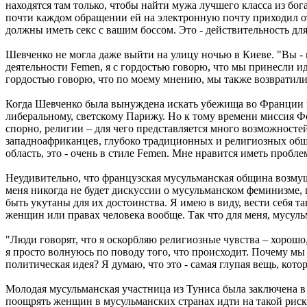
находятся там только, чтобы найти мужа лучшего класса из бог
почти каждом обращении ей на электронную почту приходил отв
должны иметь секс с вашим боссом. Это - действительность д
Шевченко не могла даже выйти на улицу ночью в Киеве. "Вы - ку
деятельности Femen, я с гордостью говорю, что мы принесли и
гордостью говорю, что по моему мнению, мы также возвратил
Когда Шевченко была вынуждена искать убежища во Франции по
либеральному, светскому Парижу. Но к тому времени миссия Ф
спорно, религии – для чего представляется много возможно
западноафриканцев, глубоко традиционных и религиозных общин
область, это - очень в стиле Femen. Мне нравится иметь пробле
Неудивительно, что французская мусульманская община возму
меня никогда не будет дискуссии о мусульманском феминизме, 
быть укутаны для их достоинства. Я имею в виду, вести себя т
женщин или правах человека вообще. Так что для меня, мусуль
"Люди говорят, что я оскорбляю религиозные чувства – хорошо, 
я просто волнуюсь по поводу того, что происходит. Почему мы
политическая идея? Я думаю, что это - самая глупая вещь, кот
Молодая мусульманская участница из Туниса была заключена в 
поощрять женщин в мусульманских странах идти на такой риск?