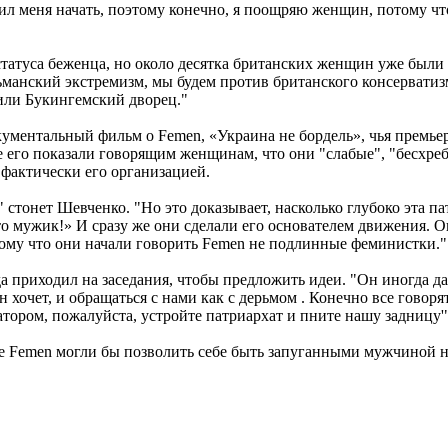
л меня начать, поэтому конечно, я поощряю женщин, потому что
статуса беженца, но около десятка британских женщин уже были с
манский экстремизм, мы будем против британского консерватизм
или Букингемский дворец."
кументальный фильм о Femen, «Украина не бордель», чья премьер
его показали говорящим женщинам, что они "слабые", "бесхребе
 фактически его организацией.
" стонет Шевченко. "Но это доказывает, насколько глубоко эта п
то мужик!» И сразу же они сделали его основателем движения. 
тому что они начали говорить Femen не подлинные феминистки."
а приходил на заседания, чтобы предложить идеи. "Он иногда дав
он хочет, и обращаться с нами как с дерьмом . Конечно все говор
атором, пожалуйста, устройте патриархат и пните нашу задницу'"
 Femen могли бы позволить себе быть запуганными мужчиной нек