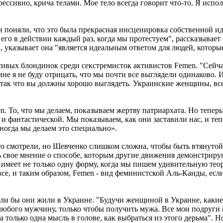
ссивно, крича телами. Мое тело всегда говорит что-то. Я испол
они поняли, что это была прекрасная инсценировка собственной
го в действии каждый раз, когда мы протестуем", рассказывает
казывает она "является идеальным ответом для людей, которые 
асивых блондинок среди секстремисток активистов Femen. "Сейчас
не я не буду отрицать, что мы почти все выглядели одинаково. 
 так что вы должны хорошо выглядеть. Украинские женщины, все 
n. То, что мы делаем, показываем жертву патриархата. Но теперь 
 и фантастической. Мы показываем, как они заставили нас, и те
иногда мы делаем это специально».
о смотрели, но Шевченко слишком сложна, чтобы быть втянутой 
ь свое мнение о способе, которым другие движения демонстрирую
 имеет не только одну форму, когда мы пишем удивительную теор
все, и таким образом, Femen - вид феминистской Аль-Каиды, ес
ли бы они жили в Украине. "Будучи женщиной в Украине, какие
юбого мужчину, только чтобы получить мужа. Все мои подруги 
ыла только одна мысль в голове, как выбраться из этого дерьма". 