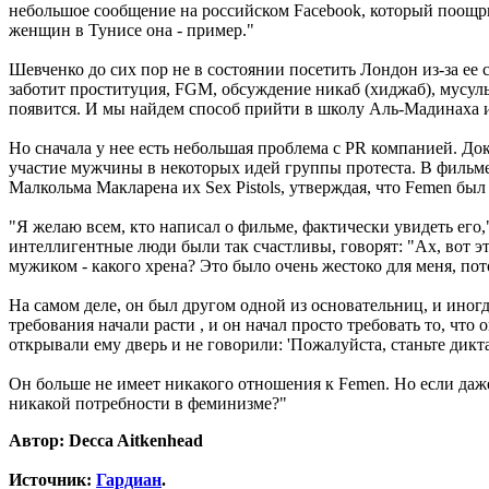
небольшое сообщение на российском Facebook, который поощри
женщин в Тунисе она - пример."
Шевченко до сих пор не в состоянии посетить Лондон из-за ее 
заботит проституция, FGM, обсуждение никаб (хиджаб), мусуль
появится. И мы найдем способ прийти в школу Аль-Мадинаха 
Но сначала у нее есть небольшая проблема с PR компанией. До
участие мужчины в некоторых идей группы протеста. В фильме 
Малкольма Макларена их Sex Pistols, утверждая, что Femen был
"Я желаю всем, кто написал о фильме, фактически увидеть его,
интеллигентные люди были так счастливы, говорят: "Ах, вот э
мужиком - какого хрена? Это было очень жестоко для меня, по
На самом деле, он был другом одной из основательниц, и иногд
требования начали расти , и он начал просто требовать то, что 
открывали ему дверь и не говорили: 'Пожалуйста, станьте дикт
Он больше не имеет никакого отношения к Femen. Но если даже
никакой потребности в феминизме?"
Автор: Decca Aitkenhead
Источник:
Гардиан
.