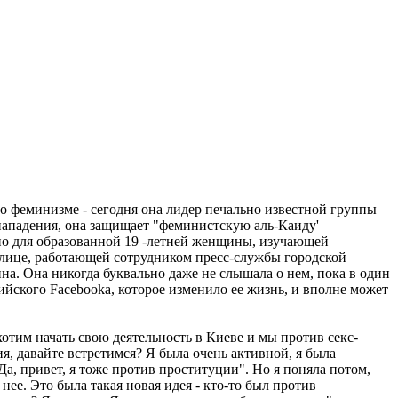
о феминизме - сегодня она лидер печально известной группы
нападения, она защищает "феминистскую аль-Каиду'
жно для образованной 19 -летней женщины, изучающей
олице, работающей сотрудником пресс-службы городской
на. Она никогда буквально даже не слышала о нем, пока в один
ийского Facebookа, которое изменило ее жизнь, и вполне может
отим начать свою деятельность в Киеве и мы против секс-
я, давайте встретимся? Я была очень активной, я была
'Да, привет, я тоже против проституции". Но я поняла потом,
 нее. Это была такая новая идея - кто-то был против