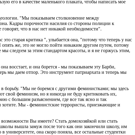
ьзую его в качестве маленького плаката, чтобы написать мое
 идеологии. "Мы показываем столкновение между
 она. Кадры порочности насилия со стороны полиции к
говорят, что в нас нет никакой необходимости".
 это старая критика ", улыбается она, "потому что теперь у нас
И опять же, это не могло пойти никаким другим путем, потому
мы следуем за этим стандартом красоты, и я не горжусь этим,
она восстает, и она борется - мы показываем эту Барби,
перь мы даем отпор. Это инструмент патриархата и теперь мы
в борьбу. "Мы не боремся с другими феминистками; мы здесь
т свой феминизм, но я никогда не буду критиковать их,
ию с большим разъяснением, где все так ясно и так
ли хотите. Мы - феминистские террористы, приезжающие и
 возможности Вы имеете? Стать домохозяйкой или стать
школы вышла замуж после того как они закончили школу, им
Но в университете, она скоро поняла, все остальные студентки