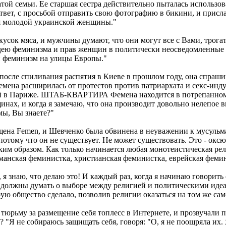
атой семьи. Ее старшая сестра действительно пыталась использов
ет, с просьбой отправить свою фотографию в бикини, и прислат
ля молодой украинской женщины."
сок мяса, и мужчины думают, что они могут все с Вами, трогать 
дею феминизма и прав женщин в политически неосведомленные ча
и феминизм на улицы Европы."
сле спиливания распятия в Киеве в прошлом году, она спрашив
емена расширилась от протестов против патриархата и секс-инд
стей в Париже. ШТАБ-КВАРТИРА Фемена находится в потрепанно
ах, и когда я замечаю, что она производит довольно нелепое в
мы, Вы знаете?"
щена Femen, и Шевченко была обвинена в неуважении к мусульм
потому что он не существует. Не может существовать. Это - окс
аким образом. Как только начинается любая монотеистическая ре
манская феминистка, христианская феминистка, еврейская фемин
я знаю, что делаю это! И каждый раз, когда я начинаю говорить о
 должны думать о выборе между религией и политическими идеал
орую общество сделало, позволив религии оказаться на том же са
тюрьму за размещение себя топлесс в Интернете, и прозвучали п
 "Я не собираюсь защищать себя, говоря: "О, я не поощряла их.