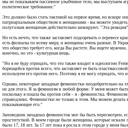
мы не показываем пассивное улыбчивое тело, мы выступаем агре
политическое требование."
Это должно было стать тактикой на первое время, но вскоре 
патриархальным обществом и женщинами - вы можете увидеть е
полуголым женщинам действительно шокируют. "Эта реакция", у
Но есть нечто, что также заставляет подозревать о перевесе кр
есть филиалы по всему миру, и женщины очень разные. В Украи
что общество требует его, когда Вы растете. Вы ищете мужчин,
конечно, но это - культурная вещь.
"Но я не буду отрицать, что это также входит в идеологию Feme
борющейся против всего, что заставляет ее быть пластмассовой
используем его против него. Поэтому я не могу отрицать, что 
Однако, некоторые западные феминистки неодобрительно на эт
не для этого. Я за феминизм в любой форме. У меня может быт
поскольку я пошла бы против себя – я - феминистка. Феминизм
справедливо. Феминистки не только в этом. Мы можем делать 
показывающие его."
Заповедник западных феминисток мог бы быть пересмотрен, ес
проституткой. В моем городе были женщины, которые искали л
было 17, 18 лет. За 17 лет пока я росла в этом городе у меня б