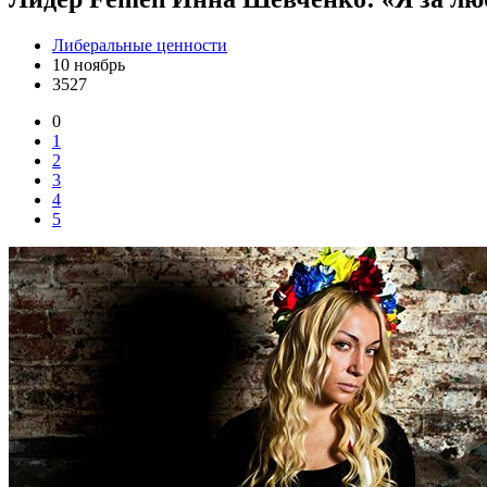
Либеральные ценности
10 ноябрь
3527
0
1
2
3
4
5