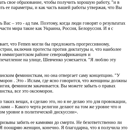
ать свое образование, чтобы получить хорошую работу, "и в
ь ее параметры, и как часть вашей работы утвержая, что Вы
Вас – это - ад там. Поэтому, когда люди говорят о результатах
сти мира такие как Украина, Россия, Белоруссия. И я с
ает, что Femen могли бы предложить прогрессивному,
устрии, включив протесты против диктатуры и, что наиболее
м иммигрантском районе североафриканцев и
печатление на улице, Шевченко усмехается. "Я люблю эту
анским феминисткам, но она отвергает саму концепцию. "У
юморон . Это - Ислам, где ясно говорится, что женщины должны
лигия, феминизм закачивается. Вы можете забыть о правах
истка, все это оксюморон.
 таких вещах, я сделаю это, но я не делаю это для провокации,
ами – Какого черта религии делают на том же уровне что и
мом уровне в политической дискуссии».
ризывы забить ее камнями до смерти. Не безответственно ли
 Я поощряю женщин, конечно. Я благодарна, что я получила это