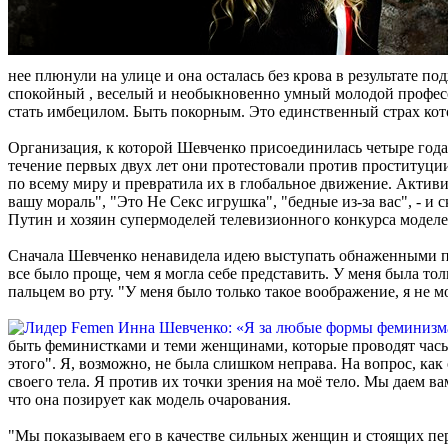
нее плюнули на улице и она осталась без крова в результате п
спокойный , веселый и необыкновенно умный молодой профессион
стать имбецилом. Быть покорным. Это единственный страх кото
Организация, к которой Шевченко присоединилась четыре года
течение первых двух лет они протестовали против проституции 
по всему миру и превратила их в глобальное движение. Активи
вашу мораль", "Это Не Секс игрушка", "бедные из-за вас", - 
Путин и хозяин супермоделей телевизионного конкурса моделей
Сначала Шевченко ненавидела идею выступать обнаженными по п
все было проще, чем я могла себе представить. У меня была то
пальцем во рту. "У меня было только такое воображение, я не мо
быть феминистками и теми женщинами, которые проводят часы з
этого". Я, возможно, не была слишком неправа. На вопрос, как
своего тела. Я против их точки зрения на моё тело. Мы даем в
что она позирует как модель очарования.
"Мы показываем его в качестве сильных женщин и стоящих пер