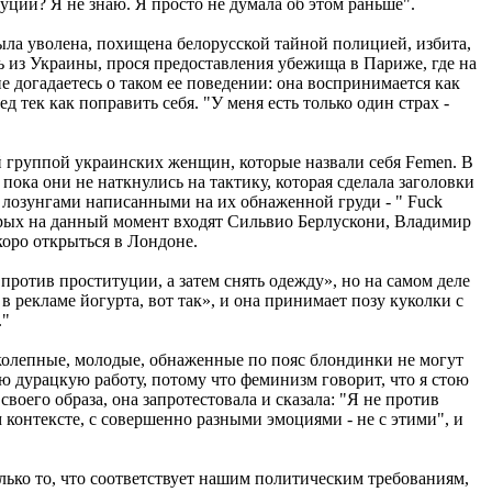
туции? Я не знаю. Я просто не думала об этом раньше".
 была уволена, похищена белорусской тайной полицией, избита,
ь из Украины, прося предоставления убежища в Париже, где на
не догадаетесь о таком ее поведении: она воспринимается как
 тек как поправить себя. "У меня есть только один страх -
й группой украинских женщин, которые назвали себя Femen. В
пока они не наткнулись на тактику, которая сделала заголовки
с лозунгами написанными на их обнаженной груди - " Fuck
торых на данный момент входят Сильвио Берлускони, Владимир
коро открыться в Лондоне.
ротив проституции, а затем снять одежду», но на самом деле
в рекламе йогурта, вот так», и она принимает позу куколки с
."
иколепные, молодые, обнаженные по пояс блондинки не могут
ю дурацкую работу, потому что феминизм говорит, что я стою
оего образа, она запротестовала и сказала: "Я не против
 контексте, с совершенно разными эмоциями - не с этими", и
лько то, что соответствует нашим политическим требованиям,