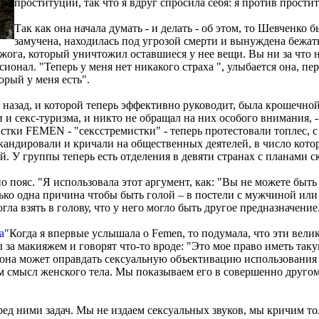
проституции, так что я вдруг спросила себя: я против прости
Так как она начала думать - и делать - об этом, то Шевченко
замучена, находилась под угрозой смерти и вынуждена бежат
оджога, который уничтожил оставшиеся у нее вещи. Вы ни за что 
ал. "Теперь у меня нет никакого страха ", улыбается она, перед
рый у меня есть".
 назад, и которой теперь эффективно руководит, была крошечно
и секс-туризма, и никто не обращал на них особого внимания, - 
стки FEMEN - "сексстремистки" - теперь протестовали топлес, 
и скандировали и кричали на общественных деятелей, в число ко
. У группы теперь есть отделения в девяти странах с планами с
ояс. "Я использовала этот аргумент, как: "Вы не можете быть п
лько одна причина чтобы быть голой – в постели с мужчиной или 
гла взять в голову, что у него могло быть другое предназначение
Когда я впервые услышала о Femen, то подумала, что эти вел
а макияжем и говорят что-то вроде: "Это мое право иметь таку
 она может оправдать сексуальную объективацию использования св
ам смысл женского тела. Мы показываем его в совершенно другом
ед ними задач. Мы не издаем сексуальных звуков, мы кричим то