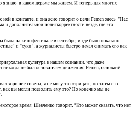
 я знаю, в каком дерьме мы живем. И теперь для многих
 ней в контакте, и она ясно говорит о цели Femen здесь. "Нас
а и дополнительной политкорректности везде, где это
а была на кинофестивале в сентябре, и где было показано
тные" и "суки", а журналисты быстро начал снимать его как
атриархальная культура в нашем сознании, что даже
Он никогда не был основателем движения! Femen, основанй
ал хорошие советы, я не могу это отрицать, но затем его
ят, как вы могли позволить ему это? Но конечно мы не
.
оторое время, Шевченко говорит, "Кто может сказать, что нет