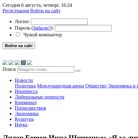
Сегодня 6 августа, четверг, 16:24
Регистрация
Войти на сайт
Логин:
Пароль (
Забыли?
):
Чужой компьютер
Войти на сайт
Поиск
Новости
Политика
Международная арена
Общество
Экономика и 
Инопресса
Либеральные ценности
Криминал
Происшествия
Экономика
Культура
Наука
Лидер Femen Инна Шевченко: «Я за л