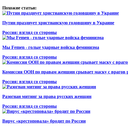
Похожие статьи:
Путин празднует христианскую годовщину в Украине
Россия: взгляд со стороны
Мы Femen - голые ударные войска феминизма
Россия: взгляд со стороны
Комиссия ООН по правам женщин срывает маску с врагов р
Россия: взгляд со стороны
Разогнан митинг за права русских женщин
Россия: взгляд со стороны
Вирус «крестоповала» бродит по России