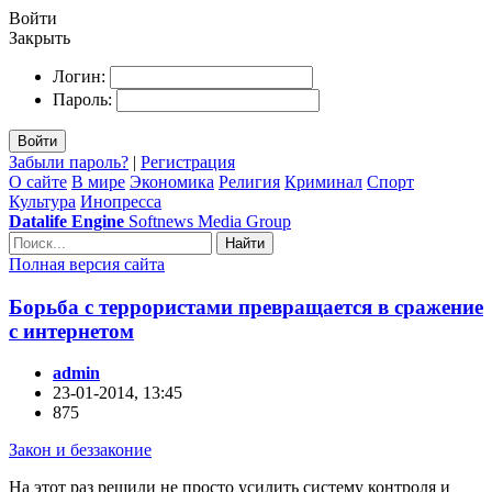
Войти
Закрыть
Логин:
Пароль:
Войти
Забыли пароль?
|
Регистрация
О сайте
В мире
Экономика
Религия
Криминал
Спорт
Культура
Инопресса
Datalife Engine
Softnews Media Group
Найти
Полная версия сайта
Борьба с террористами превращается в сражение
с интернетом
admin
23-01-2014, 13:45
875
Закон и беззаконие
На этот раз решили не просто усилить систему контроля и