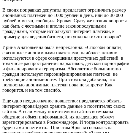
В своих поправках депутаты предлагают ограничить размер
анонимных платежей до 1000 рублей в день, или до 30 000
рублей в месяц, сообщила Яровая. Сразу же возник вопрос: а
как быть с честными и вполне законопослушными
гражданами, которые используют интернет-платежи, к
примеру, для ведения бизнеса, покупки каких-то товаров?
Ирина Анатольевна была непреклонна: «Способы оплаты,
связанные с анонимными платежами, наиболее активно
используются в сфере совершения преступных действий, в
том числе распространения наркотиков, детской порнографии
и финансирования терроризма. Абсолютное большинство
граждан использует персонифицированные платежи, не
требующие анонимности». При этом она добавила, что
полностью анонимные платежи пока не запретят. Как
говорится, и на том спасибо.
Еще одно неоднозначное новшество: предлагается обязать
интернет-провайдеров хранить данные о посетителях своих
сайтов. А если между посетителями сайтов возможны
общение и обмен информацией, их владельцев обяжут
зарегистрироваться в Роскомнадзоре. И тогда контролировать
будет сами знаете кто... При этом Яровая сослалась на
практику зарубежных правоохранителей: «Здесь мы