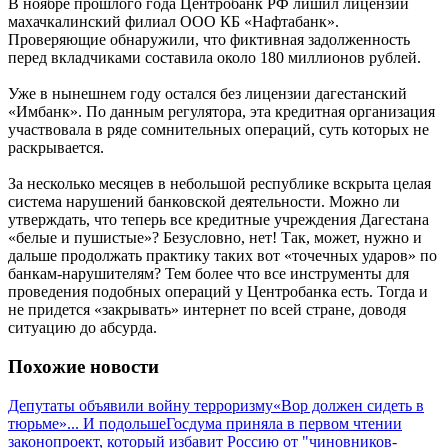
В ноябре прошлого года Центробанк РФ лишил лицензии
махачкалинский филиал ООО КБ «Нафтабанк».
Проверяющие обнаружили, что фиктивная задолженность
перед вкладчиками составила около 180 миллионов рублей.
Уже в нынешнем году остался без лицензии дагестанский
«Имбанк». По данным регулятора, эта кредитная организация
участвовала в ряде сомнительных операций, суть которых не
раскрывается.
За несколько месяцев в небольшой республике вскрыта целая
система нарушений банковской деятельности. Можно ли
утверждать, что теперь все кредитные учреждения Дагестана
«белые и пушистые»? Безусловно, нет! Так, может, нужно и
дальше продолжать практику таких вот «точечных ударов» по
банкам-нарушителям? Тем более что все инструменты для
проведения подобных операций у Центробанка есть. Тогда и
не придется «закрывать» интернет по всей стране, доводя
ситуацию до абсурда.
Похожие новости
Депутаты объявили войну терроризму
«Вор должен сидеть в
тюрьме»... И подольше
Госдума приняла в первом чтении
законопроект, который избавит Россию от "чиновников-