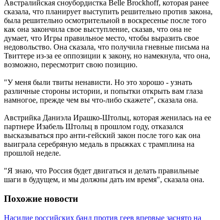
Австралийская сноубордистка Belle Brockhoff, которая ранее
сказала, что планирует выступить решительно против закона,
была решительно осмотрительной в воскресенье после того
как она закончила свое выступление, сказав, что она не
думает, что Игры правильное место, чтобы выразить свое
недовольство. Она сказала, что получила гневные письма на
Твиттере из-за ее оппозиции к закону, но намекнула, что она,
возможно, пересмотрит свою позицию.
"У меня были твиты ненависти. Но это хорошо - узнать
различные стороны истории, и попытки открыть вам глаза
намногое, прежде чем вы что-либо скажете", сказала она.
Австрийка Даниэла Ирашко-Штольц, которая женилась на ее
партнере Изабель Штольц в прошлом году, отказался
высказываться про анти-гейский закон после того как она
выиграла серебряную медаль в прыжках с трамплина на
прошлой неделе.
"Я знаю, что Россия будет двигаться и делать правильные
шаги в будущем, и мы должны дать им время", сказала она.
Похожие новости
Насилие российских банд против геев впервые заснято на