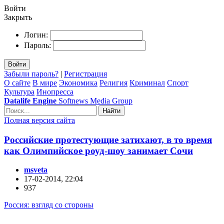
Войти
Закрыть
Логин:
Пароль:
Войти
Забыли пароль?
|
Регистрация
О сайте
В мире
Экономика
Религия
Криминал
Спорт
Культура
Инопресса
Datalife Engine
Softnews Media Group
Найти
Полная версия сайта
Российские протестующие затихают, в то время
как Олимпийское роуд-шоу занимает Сочи
msveta
17-02-2014, 22:04
937
Россия: взгляд со стороны