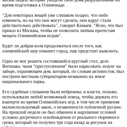
время подготовки к Олимпиаде.
"Для некоторых вещей уже слишком поздно, что-либо
изменить, но на что они могут сделать, они вдруг стали
действительно действовать", говорит Кимаев. "Ясно, что был
приказ из Москвы, чтобы не позволить любым протестам
мешать Олимпийским играм".
Будет ли добрая воля продолжаться после того, как
олимпийский шоу покинет город, еще предстоит выяснить.
Одно не мог решить состоявшийся круглый стол, дело
Витишко, чьим "преступлением" было нарисовать лозунг на
заборе, охраняющем дом, который, по словам активистов, был
построен местным губернатором незаконно на земле
национального парка.
Его судебные слушания были небрежны, и власти, похоже,
использовали любой возможный повод, чтобы держать его
взаперти во время Олимпийских игр, в том числе применяя
малоиспользуемый закон, о незаконности публичной ругани.
На прошлой неделе он был обвинен в нарушение условий
условно досрочного освобождения от реального тюремного
срока, который он получил три года назад за рисунок на