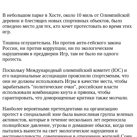
В небольшом парке в Хосте, около 10 миль от Олимпийской
деревни и блестящих новых спортивных объектов, было
отведено место для тех, кто хочет протестовать во время этих
игр.
Тишина оглушительна. Ни против анти-гейского закона
России, ни против коррупции, ни по экологическим
нарушениям в преддверии Игр, там не было ни одного
протеста.
Поскольку Международный олимпийский комитет (IOC) и
его национальные ассоциации прояснили спортсменам, что
они не должны использовать Игры в качестве места, чтобы
зарабатывать "политические очки", российские власти
использовали комбинацию кнута и пряника, чтобы
гарантировать, что доморощенные критики также молчали.
Наиболее вероятными претендентами на организацию
протест в специальной зоне была выносливая группа зеленых
активистов, которые в течение нескольких лет переносила
полицейское давление, угрозы и домашние обыски, когда они
пытались вынести на свет экологические нарушения и
несправедливости, совершенные в отношении жителей Сочи