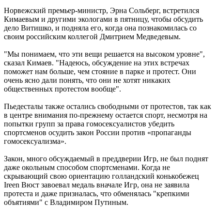
Норвежский премьер-министр, Эрна Сольберг, встретился
Кимаевым и другими экологами в пятницу, чтобы обсудить
дело Витишко, и подняла его, когда она познакомилась со
своим российским коллегой Дмитрием Медведевым.
"Мы понимаем, что эти вещи решается на высоком уровне",
сказал Кимаев. "Надеюсь, обсуждение на этих встречах
поможет нам больше, чем стояние в парке и протест. Они
очень ясно дали понять, что они не хотят никаких
общественных протестом вообще".
Пьедесталы также остались свободными от протестов, так как
в центре внимания по-прежнему остается спорт, несмотря на
попытки групп за права гомосексуалистов убедить
спортсменов осудить закон России против «пропаганды
гомосексуализма».
Закон, много обсуждаемый в преддверии Игр, не был поднят
даже окольным способом спортсменами. Когда не
скрывающий свою ориентацию голландский конькобежец
Ireen Вюст завоевал медаль вначале Игр, она не заявила
протеста и даже призналась, что обменялась "крепкими
объятиями" с Владимиром Путиным.