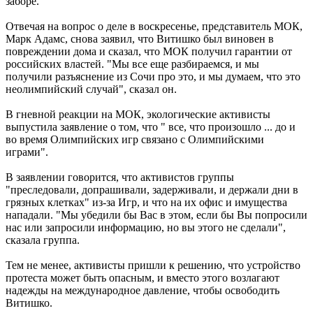
заборе.
Отвечая на вопрос о деле в воскресенье, представитель МОК,
Марк Адамс, снова заявил, что Витишко был виновен в
повреждении дома и сказал, что МОК получил гарантии от
российских властей. "Мы все еще разбираемся, и мы
получили разъяснение из Сочи про это, и мы думаем, что это
неолимпийский случай", сказал он.
В гневной реакции на МОК, экологические активисты
выпустила заявление о том, что " все, что произошло ... до и
во время Олимпийских игр связано с Олимпийскими
играми".
В заявлении говорится, что активистов группы
"преследовали, допрашивали, задерживали, и держали дни в
грязных клетках" из-за Игр, и что на их офис и имущества
нападали. "Мы убедили бы Вас в этом, если бы Вы попросили
нас или запросили информацию, но вы этого не сделали",
сказала группа.
Тем не менее, активисты пришли к решению, что устройство
протеста может быть опасным, и вместо этого возлагают
надежды на международное давление, чтобы освободить
Витишко.