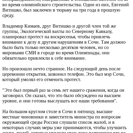
во время олимпийского строительства. Один из них, Евгений
Витишко, был заключен в тюрьму на три года в прошлую
среду.
Владимир Кимаев, друг Витишко и другой член той же
группы, Экологической вахты по Северному Кавказу,
планировал протест на воскресенья, чтобы привлечь
внимание к делу и другим нарушениям в Сочи. Там должно
было быть только несколько десятков человек, но со
мировыми СМИ в городе во время Олимпиады, они
обязательно привлекли к себе внимание.
Но произошло нечто странное. На следующий день после
церемонии открытия, зазвонил телефон. Это был мэр Сочи,
который умолял его отменить протест.
"Это был первый раз за семь лет нашего сражения, когда он
заговорил. Он сказал, что это было обсуждено на высшем
уровне, и они готовы выслушать все наши требования".
На большом круглом столе в Сочи в пятницу, высшие
местные чиновники и заместитель министра по вопросам
окружающей среды России слушали список жалоб, и в
некоторых случаях меры уже принимаются, чтобы улучшить
жизнь людей, которые увидели свои дома разрушенными во