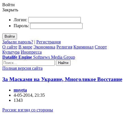
Войти
Закрыть
Логин:
Пароль:
Войти
Забыли пароль?
|
Регистрация
О сайте
В мире
Экономика
Религия
Криминал
Спорт
Культура
Инопресса
Datalife Engine
Softnews Media Group
Найти
Полная версия сайта
За Масками на Украине, Многоликое Восстание
msveta
4-05-2014, 21:35
1343
Россия: взгляд со стороны