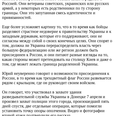
Россией. Они ветераны советских, украинских или русских
армий, а у некоторых есть родственники по ту сторону
границы. Они это запутанная смесь идентичности и
привязанностей.
Еще более усложняет картину то, что в то время как бойцы
разделяют страстное недоверие к правительству Украины и к
западным державам, которые его поддерживают, они не
согласны между собой о своих конечных целях. Они спорят о
том, должна ли Украина перераспределить власть через
большую федерализацию или же регион должен быть
присоединен к России, и они питают разные взгляды на то,
какая стороны может претендовать на столицу Киев и даже о
том, где может лежать граница разделенной Украины.
Юрий неуверенно говорит о возможности присоединения к
России, в то время как трехцветный флаг России развевается
рядом с крыльцом, где он руководит своим войском.
Он говорит, что участвовал в захвате здания
разведывательной службы Украины в Донецке 7 апреля и
произвел захват полиции этого города, произошедший пять
дней спустя, две отдельные операции, которые помогли
установить точку опоры ополчения. Видео и фотографии
второй атаки подтвердили его рассказ.