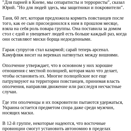
"Для парней в Киеве, мы сепаратисты и террористы", сказал
Юрий. "Но для людей здесь, мы защитники и покровители".
Таня, 60 лет, которая предложила кормить повстанцев после
того, как ее сын присоединился к ним в прошлом месяце,
взяла на себя роль повара группы. Она поставила за домом
стол с едой и увещевает людей есть больше каждый раз, когда
они оставляют миски борща недоеденными.
Гараж супругов стал казармой; сарай теперь арсенал.
Камуфляж висит на веревках натянутых между вишнями.
Ополчение утверждает, что в основном у них хорошие
отношения с местной полицией, которая мало что делает,
чтобы остановить их. Многие полицейские все еще
патрулируют на территории повстанцев, принимая власть
ополчения, направляя движение или расследуя несчастные
случаи.
Где эти ополченцы и их покровители пытаются удержаться,
Украина остается предметом спора даже среди мужчин,
носящих маски.
В 12-й группе, некоторые надеются, что восточные
провинции смогут установить автономию в пределах