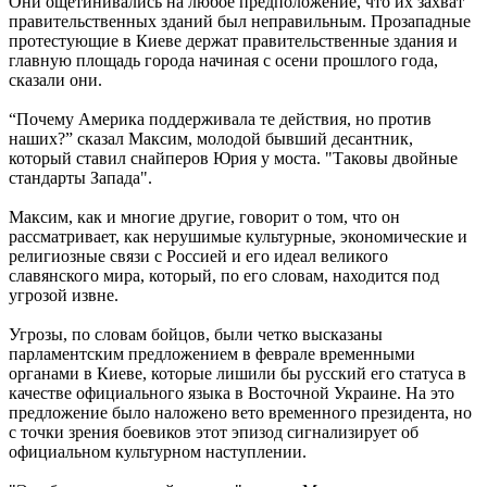
Они ощетинивались на любое предположение, что их захват
правительственных зданий был неправильным. Прозападные
протестующие в Киеве держат правительственные здания и
главную площадь города начиная с осени прошлого года,
сказали они.
“Почему Америка поддерживала те действия, но против
наших?” сказал Максим, молодой бывший десантник,
который ставил снайперов Юрия у моста. "Таковы двойные
стандарты Запада".
Максим, как и многие другие, говорит о том, что он
рассматривает, как нерушимые культурные, экономические и
религиозные связи с Россией и его идеал великого
славянского мира, который, по его словам, находится под
угрозой извне.
Угрозы, по словам бойцов, были четко высказаны
парламентским предложением в феврале временными
органами в Киеве, которые лишили бы русский его статуса в
качестве официального языка в Восточной Украине. На это
предложение было наложено вето временного президента, но
с точки зрения боевиков этот эпизод сигнализирует об
официальном культурном наступлении.