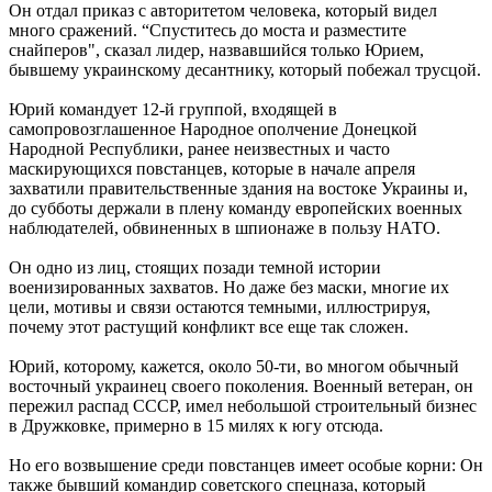
Он отдал приказ с авторитетом человека, который видел
много сражений. “Спуститесь до моста и разместите
снайперов", сказал лидер, назвавшийся только Юрием,
бывшему украинскому десантнику, который побежал трусцой.
Юрий командует 12-й группой, входящей в
самопровозглашенное Народное ополчение Донецкой
Народной Республики, ранее неизвестных и часто
маскирующихся повстанцев, которые в начале апреля
захватили правительственные здания на востоке Украины и,
до субботы держали в плену команду европейских военных
наблюдателей, обвиненных в шпионаже в пользу НАТО.
Он одно из лиц, стоящих позади темной истории
военизированных захватов. Но даже без маски, многие их
цели, мотивы и связи остаются темными, иллюстрируя,
почему этот растущий конфликт все еще так сложен.
Юрий, которому, кажется, около 50-ти, во многом обычный
восточный украинец своего поколения. Военный ветеран, он
пережил распад СССР, имел небольшой строительный бизнес
в Дружковке, примерно в 15 милях к югу отсюда.
Но его возвышение среди повстанцев имеет особые корни: Он
также бывший командир советского спецназа, который