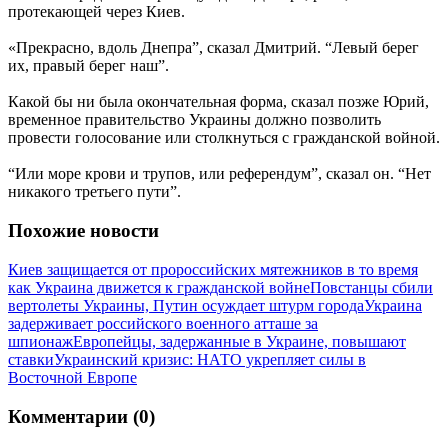
протекающей через Киев.
«Прекрасно, вдоль Днепра”, сказал Дмитрий. “Левый берег
их, правый берег наш”.
Какой бы ни была окончательная форма, сказал позже Юрий,
временное правительство Украины должно позволить
провести голосование или столкнуться с гражданской войной.
“Или море крови и трупов, или референдум”, сказал он. “Нет
никакого третьего пути”.
Похожие новости
Киев защищается от пророссийских мятежников в то время
как Украина движется к гражданской войне
Повстанцы сбили
вертолеты Украины, Путин осуждает штурм города
Украина
задерживает российского военного атташе за
шпионаж
Европейцы, задержанные в Украине, повышают
ставки
Украинский кризис: НАТО укрепляет силы в
Восточной Европе
Комментарии (0)