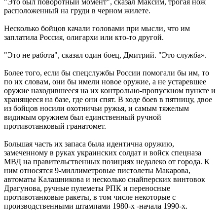
"Это был поворотный момент", сказал Максим, трогая нож
расположенный на груди в черном жилете.
Несколько бойцов качали головами при мысли, что им
заплатила Россия, олигархи или кто-то другой.
"Это не работа", сказал один боец, Дмитрий. "Это служба».
Более того, если бы спецслужбы России помогали бы им, то
по их словам, они бы имели новое оружие, а не устаревшее
оружие находившееся на их контрольно-пропускном пункте и
хранящееся на базе, где они спят. В ходе боев в пятницу, двое
из бойцов носили охотничьи ружья, и самым тяжелым
видимым оружием был единственный ручной
противотанковый гранатомет.
Большая часть их запаса была идентична оружию,
замеченному в руках украинских солдат и войск спецназа
МВД на правительственных позициях недалеко от города. К
ним относятся 9-миллиметровые пистолеты Макарова,
автоматы Калашникова и несколько снайперских винтовок
Драгунова, ручные пулеметы РПК и переносные
противотанковые ракеты, в том числе некоторые с
производственными штампами 1980-х -начала 1990-х.