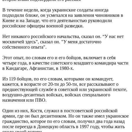
В течение недели, когда украинские солдаты иногда
подходили ближе, он усмехался на заявления чиновников в
Киеве и на Западе, что его деятельностью руководили
российские офицеры военной разведки.
Нет никакого российского начальства, сказал он. “У нас нет
москвичей здесь”, сказал он. "У меня достаточно
собственного опыта".
Этот опыт, по словам его и его бойцов, включает в себя
четыре года, в качестве советского младшего командира части
в Кандагаре, Афганистан, в 1980-х.
Из 119 бойцов, по его словам, которыми он командует,
кажется, в возрасте от 20-ти до 50-ти, все рассказывают о
предшествующей службе в советской или украинской пехоте,
воздушно-десантных войсках, войсках специального
назначения или ПВО.
Один из них, Костя, служил в постсоветской российской
армии, где он был десантником. Но он также имел украинское
гражданство, которое по его словам, получил два года назад
после переезда в Донецкую область в 1997 году, чтобы жить
около своей матери.