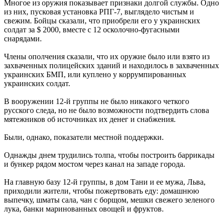
Многое из оружия показывает признаки долгой службы. Одно
из них, пусковая установка РПГ-7, выглядело чистым и
свежим. Бойцы сказали, что приобрели его у украинских
солдат за $ 2000, вместе с 12 осколочно-фугасными
снарядами.
Члены ополчения сказали, что их оружие было или взято из
захваченных полицейских зданий и находилось в захваченных
украинских БМП, или куплено у коррумпированных
украинских солдат.
В вооружении 12-й группы не было никакого четкого
русского следа, но не было возможности подтвердить слова
мятежников об источниках их денег и снабжения.
Были, однако, показатели местной поддержки.
Однажды днем трудились толпа, чтобы построить баррикады
и бункер рядом мостом через канал на западе города.
На главную базу 12-й группы, в дом Тани и ее мужа, Льва,
приходили жители, чтобы пожертвовать еду: домашнюю
выпечку, шматы сала, чан с борщом, мешки свежего зеленого
лука, банки маринованных овощей и фруктов.