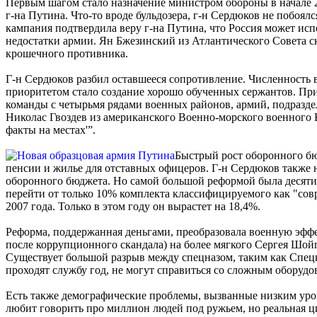
Первым шагом стало назначение министром обороны в начале 2
г-на Путина. Что-то вроде бульдозера, г-н Сердюков не побоял
кампания подтвердила веру г-на Путина, что Россия может исп
недостатки армии. Ян Бжезинский из Атлантического Совета ска
крошечного противника.
Г-н Сердюков разбил оставшееся сопротивление. Численность в
приоритетом стало создание хорошо обученных сержантов. При
команды с четырьмя рядами военных районов, армий, подразде
Николас Гвоздев из американского Военно-морского военного К
факты на местах'”.
Быстрый рост оборонного бю
пенсии и жилье для отставных офицеров. Г-н Сердюков также н
оборонного бюджета. Но самой большой реформой была десятиле
перейти от только 10% комплекта классифицируемого как "совр
2007 года. Только в этом году он вырастет на 18,4%.
Реформа, поддержанная деньгами, преобразовала военную эффе
после коррупционного скандала) на более мягкого Сергея Шой
Существует большой разрыв между спецназом, таким как Спец
проходят службу год, не могут справиться со сложным оборудо
Есть также демографические проблемы, вызванные низким ур
любит говорить про миллион людей под ружьем, но реальная ци