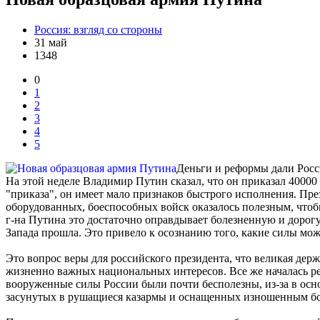
Россия: взгляд со стороны
31 май
1348
0
1
2
3
4
5
Деньги и реформы дали Росс
На этой неделе Владимир Путин сказал, что он приказал 40000
"приказа", он имеет мало признаков быстрого исполнения. Пр
оборудованных, боеспособных войск оказалось полезным, что
г-на Путина это достаточно оправдывает болезненную и дорог
Запада прошла. Это привело к осознанию того, какие силы мож
Это вопрос веры для российского президента, что великая де
жизненно важных национальных интересов. Все же началась ре
вооруженные силы России были почти бесполезны, из-за в осн
засунутых в рушащиеся казармы и оснащенных изношенным б