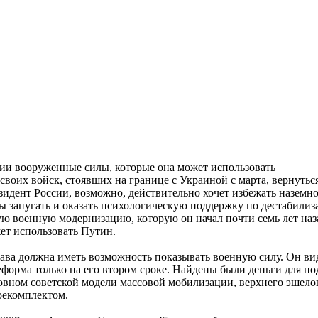
ии вооруженные силы, которые она может использовать
 своих войск, стоявших на границе с Украиной с марта, вернуть
езидент России, возможно, действительно хочет избежать назем
бы запугать и оказать психологическую поддержку по дестабил
ую военную модернизацию, которую он начал почти семь лет на
ет использовать Путин.
ржава должна иметь возможность показывать военную силу. Он в
форма только на его втором сроке. Найдены были деньги для п
овном советской модели массовой мобилизации, верхнего эшело
оекомплектом.