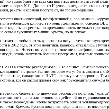
, но армия будет изо всех сил пытаться достигнуть своей цели 
кое, говорит Кейр Джайлс из Научно-исследовательского центр
анки, ракеты и корабли поступают, но только медленно.
остается квази-советской, неэффективной и пронизанной корруп
вится в небольшом количестве к концу десятилетия, основой ВВ
новые корветы и фрегаты, но промышленность не может производи
ю семьей гусеничных машин Армата, но не сейчас.
 отчасти, чтобы оказать давление на вялую отечественную про
ти в 2012 году, от этой политики, казалось, отказались. Путин
изводства. Но есть потерянное поколение квалифицированных ин
ает людей, чтобы запустить большие программы, которые поним
т НАТО в качестве руководимого США альянса, намеривающегос
ковыряния" в странах Балтии, которые могут быть связаны с к
ней политике, нападения на НАТО напрямую маловероятно. Тем не
 страны, где он рассматривает себя как “руководителя службы 
ь военного бюджета, по-прежнему рассматриваются как "козырь"
ранения потенциала для автономных действий по сдерживанию в
я, также необходимы, чтобы застраховать себя от усиливающегося
еспокоят Кремлю. Русская доктрина предполагает, что ядерные