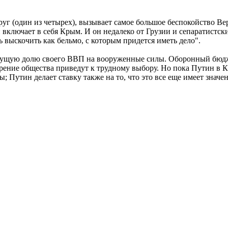
уг (один из четырех), вызывает самое большое беспокойство Ве
н включает в себя Крым. И он недалеко от Грузии и сепаратистс
выскочить как бельмо, с которым придется иметь дело".
стущую долю своего ВВП на вооруженные силы. Оборонный бюдже
рение общества приведут к трудному выбору. Но пока Путин в К
ны; Путин делает ставку также на то, что это все еще имеет знач