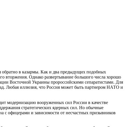
ся обратно в казармы. Как и два предыдущих подобных
ного вторжения. Однако развертывание большого числа хорошо
изации Восточной Украины пророссийскими сепаратистами. Для
зад. Любая иллюзия, что Россия может быть партнером НАТО и
идит модернизацию вооруженных сил России в качестве
оддержания стратегических ядерных сил. Но обычные
на с офицерами и зависимости от несчастных призывников