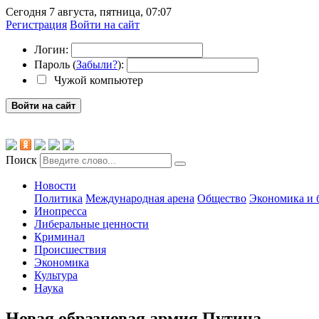
Сегодня 7 августа, пятница, 07:07
Регистрация
Войти на сайт
Логин:
Пароль (
Забыли?
):
Чужой компьютер
Войти на сайт
Поиск
Новости
Политика
Международная арена
Общество
Экономика и 
Инопресса
Либеральные ценности
Криминал
Происшествия
Экономика
Культура
Наука
Новая образцовая армия Путина