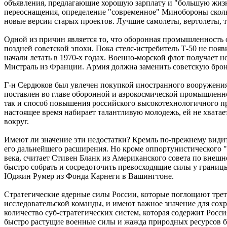
объявления, предлагающие хорошую зарплату и "большую жизнь"
переоснащения, определение "современное" Минобороны скольз
новые версии старых проектов. Лучшие самолеты, вертолеты, т
Одной из причин является то, что оборонная промышленность 
поздней советской эпохи. Пока стелс-истребитель Т-50 не поя
начали летать в 1970-х годах. Военно-морской флот получает 
Мистраль из Франции. Армия должна заменить советскую брон
Г-н Сердюков был увлечен покупкой иностранного вооружения,
поставлен во главе оборонной и аэрокосмической промышленнос
так и способ повышения российского высокотехнологичного про
настоящее время набирает талантливую молодежь, ей не хват
вокруг.
Имеют ли значение эти недостатки? Кремль по-прежнему види
его дальнейшего расширения. Но кроме оппортунистического "
века, считает Стивен Бланк из Американского совета по внеш
быстро собрать и сосредоточить превосходящие силы у границы
Юджин Румер из Фонда Карнеги в Вашингтоне.
Стратегические ядерные силы России, которые поглощают трет
исследовательской команды, и имеют важное значение для сох
количество суб-стратегических систем, которая содержит Росси
быстро растущие военные силы и жажда природных ресурсов б