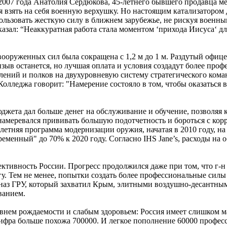
007 года Анатолия Сердюкова, 45-летнего бывшего продавца меб
ся взять на себя военную верхушку. Но настоящим катализатором
ользовать жесткую силу в ближнем зарубежье, не рискуя военны
зал: “Неаккуратная работа стала моментом ‘прихода Иисуса‘ для
ооруженных сил была сокращена с 1,2 м до 1 м. Раздутый офице
зыв останется, но лучшая оплата и условия создадут более пр
лений и полков на двухуровневую систему стратегического ком
олледжа говорит: "Намерение состояло в том, чтобы оказаться 
джета дал больше денег на обслуживание и обучение, позволя
амеревался прививать большую подотчетность и бороться с корр
тняя программа модернизации оружия, начатая в 2010 году, на 
еменный" до 70% к 2020 году. Согласно IHS Jane’s, расходы на
ктивность России. Прогресс продолжился даже при том, что г-н
гу. Тем не менее, попытки создать более профессиональные си
наз ГРУ, который захватил Крым, элитными воздушно-десантны
ванием.
овнем рождаемости и слабым здоровьем: Россия имеет слишком
фра больше похожа 700000. И легкое пополнение 60000 професси