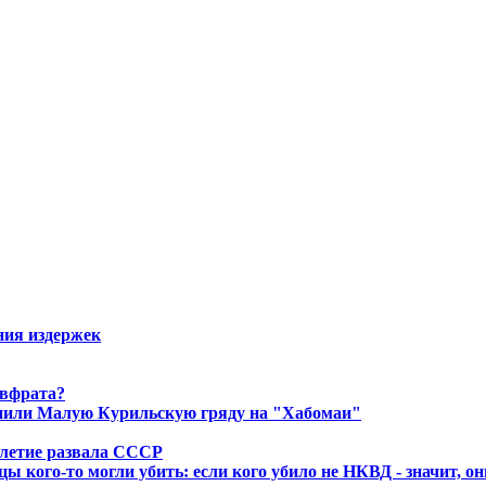
ния издержек
Евфрата?
енили Малую Курильскую гряду на "Хабомаи"
летие развала СССР
ы кого-то могли убить: если кого убило не НКВД - значит, о