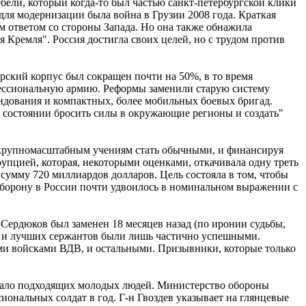
ели, который когда-то был частью санкт-петербургской клики
 для модернизации была война в Грузии 2008 года. Краткая
м ответом со стороны Запада. Но она также обнажила
 Кремля". Россия достигла своих целей, но с трудом против
рский корпус был сокращен почти на 50%, в то время
офессиональную армию. Реформы заменили старую систему
андования и компактных, более мобильных боевых бригад.
в состоянии бросить силы в окружающие регионы и создать"
я крупномасштабным учениям стать обычными, и финансируя
упцией, которая, некоторыми оценками, откачивала одну треть
сумму 720 миллиардов долларов. Цель состояла в том, чтобы
 оборону в России почти удвоилось в номинальном выражении с
 Сердюков был заменен 18 месяцев назад (по иронии судьбы,
лы и лучших сержантов были лишь частично успешными.
ми войсками ВДВ, и остальными. Призывники, которые только
 мало подходящих молодых людей. Министерство обороны
ональных солдат в год. Г-н Гвоздев указывает на глянцевые