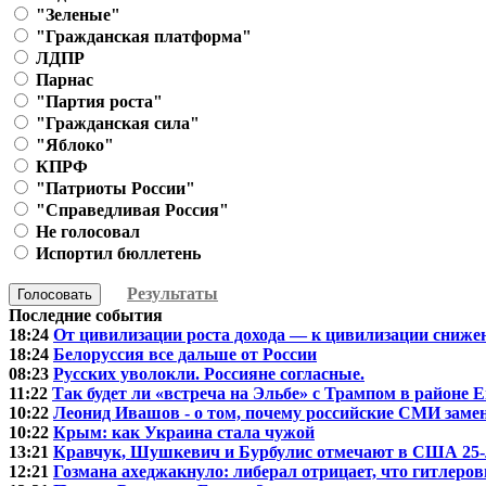
"Зеленые"
"Гражданская платформа"
ЛДПР
Парнас
"Партия роста"
"Гражданская сила"
"Яблоко"
КПРФ
"Патриоты России"
"Справедливая Россия"
Не голосовал
Испортил бюллетень
Результаты
Голосовать
Последние события
18:24
От цивилизации роста дохода — к цивилизации сниже
18:24
Белоруссия все дальше от России
08:23
Русских уволокли. Россияне согласные.
11:22
Так будет ли «встреча на Эльбе» с Трампом в районе 
10:22
Леонид Ивашов - о том, почему российские СМИ зам
10:22
Крым: как Украина стала чужой
13:21
Кравчук, Шушкевич и Бурбулис отмечают в США 25-
12:21
Гозмана ахеджакнуло: либерал отрицает, что гитлеровц