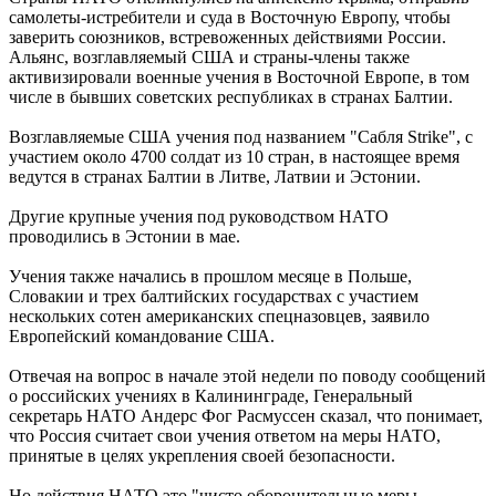
самолеты-истребители и суда в Восточную Европу, чтобы
заверить союзников, встревоженных действиями России.
Альянс, возглавляемый США и страны-члены также
активизировали военные учения в Восточной Европе, в том
числе в бывших советских республиках в странах Балтии.
Возглавляемые США учения под названием "Сабля Strike", с
участием около 4700 солдат из 10 стран, в настоящее время
ведутся в странах Балтии в Литве, Латвии и Эстонии.
Другие крупные учения под руководством НАТО
проводились в Эстонии в мае.
Учения также начались в прошлом месяце в Польше,
Словакии и трех балтийских государствах с участием
нескольких сотен американских спецназовцев, заявило
Европейский командование США.
Отвечая на вопрос в начале этой недели по поводу сообщений
о российских учениях в Калининграде, Генеральный
секретарь НАТО Андерс Фог Расмуссен сказал, что понимает,
что Россия считает свои учения ответом на меры НАТО,
принятые в целях укрепления своей безопасности.
Но действия НАТО это "чисто оборонительные меры,