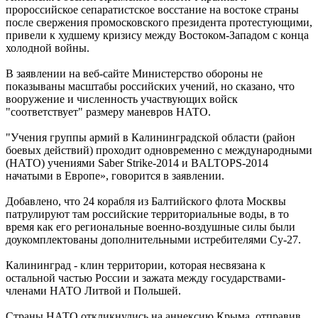
пророссийское сепаратистское восстание на востоке страны
после свержения промосковского президента протестующими,
привели к худшему кризису между Востоком-Западом с конца
холодной войны.
В заявлении на веб-сайте Министерство обороны не
показываны масштабы российских учений, но сказано, что
вооружение и численность участвующих войск
"соответствует" размеру маневров НАТО.
"Учения группы армий в Калининградской области (район
боевых действий) проходит одновременно с международными
(НАТО) учениями Saber Strike-2014 и BALTOPS-2014
начатыми в Европе», говорится в заявлении.
Добавлено, что 24 корабля из Балтийского флота Москвы
патрулируют там российские территориальные воды, в то
время как его региональные военно-воздушные силы были
доукомплектованы дополнительными истребителями Су-27.
Калининград - клин территории, которая несвязана к
остальной частью России и зажата между государствами-
членами НАТО Литвой и Польшей.
Страны НАТО откликнулись на аннексию Крыма, отправив