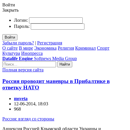
Войти
Закрыть
Логин:
Пароль:
Войти
Забыли пароль?
|
Регистрация
О сайте
В мире
Экономика
Религия
Криминал
Спорт
Культура
Инопресса
Datalife Engine
Softnews Media Group
Найти
Полная версия сайта
Россия проводит маневры в Прибалтике в
ответку НАТО
msveta
12-06-2014, 18:03
968
Россия: взгляд со стороны
Аннексия Россией Крымской области Украины и