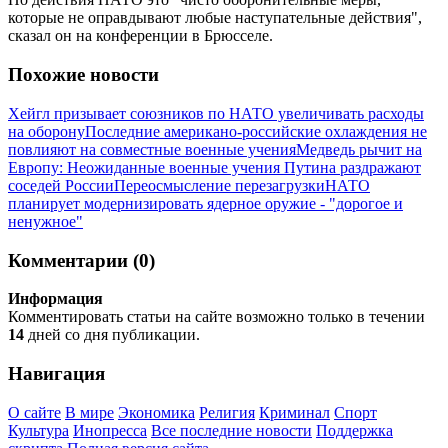
которые не оправдывают любые наступательные действия",
сказал он на конференции в Брюсселе.
Похожие новости
Хейгл призывает союзников по НАТО увеличивать расходы
на оборону
Последние американо-российские охлаждения не
повлияют на совместные военные учения
Медведь рычит на
Европу: Неожиданные военные учения Путина раздражают
соседей России
Переосмысление перезагрузки
НАТО
планирует модернизировать ядерное оружие - "дорогое и
ненужное"
Комментарии (0)
Информация
Комментировать статьи на сайте возможно только в течении
14
дней со дня публикации.
Навигация
О сайте
В мире
Экономика
Религия
Криминал
Спорт
Культура
Инопресса
Все последние новости
Поддержка