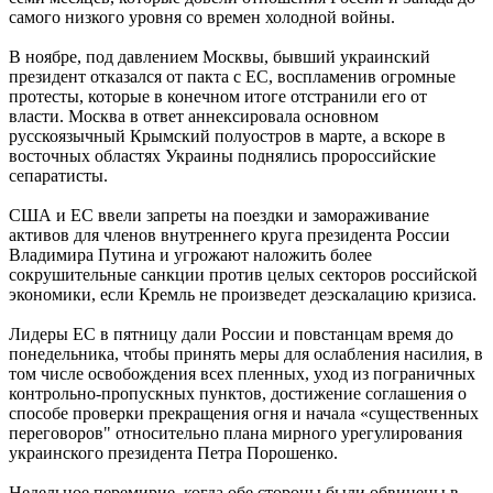
самого низкого уровня со времен холодной войны.
В ноябре, под давлением Москвы, бывший украинский
президент отказался от пакта с ЕС, воспламенив огромные
протесты, которые в конечном итоге отстранили его от
власти. Москва в ответ аннексировала основном
русскоязычный Крымский полуостров в марте, а вскоре в
восточных областях Украины поднялись пророссийские
сепаратисты.
США и ЕС ввели запреты на поездки и замораживание
активов для членов внутреннего круга президента России
Владимира Путина и угрожают наложить более
сокрушительные санкции против целых секторов российской
экономики, если Кремль не произведет деэскалацию кризиса.
Лидеры ЕС в пятницу дали России и повстанцам время до
понедельника, чтобы принять меры для ослабления насилия, в
том числе освобождения всех пленных, уход из пограничных
контрольно-пропускных пунктов, достижение соглашения о
способе проверки прекращения огня и начала «существенных
переговоров" относительно плана мирного урегулирования
украинского президента Петра Порошенко.
Недельное перемирие, когда обе стороны были обвинены в