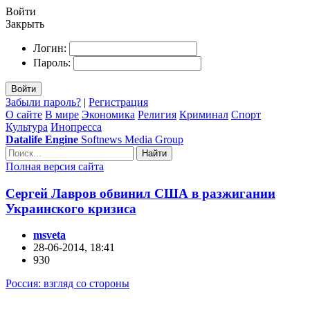
Войти
Закрыть
Логин:
Пароль:
Войти
Забыли пароль?
|
Регистрация
О сайте
В мире
Экономика
Религия
Криминал
Спорт
Культура
Инопресса
Datalife Engine
Softnews Media Group
Найти
Полная версия сайта
Сергей Лавров обвинил США в разжигании
Украинского кризиса
msveta
28-06-2014, 18:41
930
Россия: взгляд со стороны