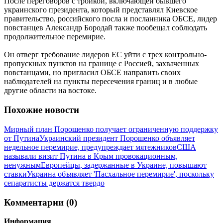
После переговоров с тройкой, включающей бывшего
украинского президента, который представлял Киевское
правительство, российского посла и посланника ОБСЕ, лидер
повстанцев Александр Бородай также пообещал соблюдать
продолжительное перемирие.
Он отверг требование лидеров ЕС уйти с трех контрольно-
пропускных пунктов на границе с Россией, захваченных
повстанцами, но пригласил ОБСЕ направить своих
наблюдателей на пункты пересечения границ и в любые
другие области на востоке.
Похожие новости
Мирный план Порошенко получает ограниченную поддержку
от Путина
Украинский президент Порошенко объявляет
недельное перемирие, предупреждает мятежников
США
называли визит Путина в Крым провокационным,
ненужным
Европейцы, задержанные в Украине, повышают
ставки
Украина объявляет 'Пасхальное перемирие', поскольку
сепаратисты держатся твердо
Комментарии (0)
Информация