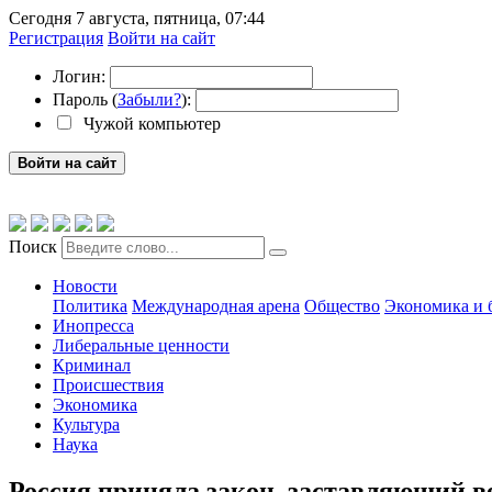
Сегодня 7 августа, пятница, 07:44
Регистрация
Войти на сайт
Логин:
Пароль (
Забыли?
):
Чужой компьютер
Войти на сайт
Поиск
Новости
Политика
Международная арена
Общество
Экономика и 
Инопресса
Либеральные ценности
Криминал
Происшествия
Экономика
Культура
Наука
Россия приняла закон, заставляющий в