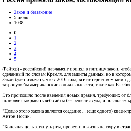
Закон и беззаконие
5 июль
1038
0
1
2
3
4
5
(Рейтер) - российский парламент принял в пятницу закон, что
сделанный по словам Кремля, для защиты данных, но в котором
Закон будет означать, что с 2016 года, все интернет-компании
затронуло бы американские социальные сети, такие как Facebo
Это произошло после введения новых правил, требующих от б
позволяет закрывать веб-сайты без решения суда, и по словам 
"Целью этого закона является создание ... (еще одного) квази-п
Антон Носик.
"Конечная цель заткнуть рты, провести в жизнь цензуру в стр