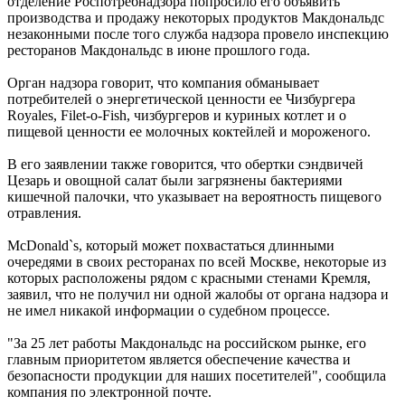
отделение Роспотребнадзора попросило его объявить
производства и продажу некоторых продуктов Макдональдс
незаконными после того служба надзора провело инспекцию
ресторанов Макдональдс в июне прошлого года.
Орган надзора говорит, что компания обманывает
потребителей о энергетической ценности ее Чизбургера
Royales, Filet-o-Fish, чизбургеров и куриных котлет и о
пищевой ценности ее молочных коктейлей и мороженого.
В его заявлении также говорится, что обертки сэндвичей
Цезарь и овощной салат были загрязнены бактериями
кишечной палочки, что указывает на вероятность пищевого
отравления.
McDonald`s, который может похвастаться длинными
очередями в своих ресторанах по всей Москве, некоторые из
которых расположены рядом с красными стенами Кремля,
заявил, что не получил ни одной жалобы от органа надзора и
не имел никакой информации о судебном процессе.
"За 25 лет работы Макдональдс на российском рынке, его
главным приоритетом является обеспечение качества и
безопасности продукции для наших посетителей", сообщила
компания по электронной почте.