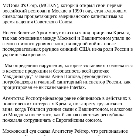
McDonald's Corp. (MCD.N), который открыл свой первый
российский ресторан в Москве в 1990 году, стал культовым
символом процветающего американского капитализма во
время падения Советского Союза.
Но его Золотые Арки могут оказаться под прицелом Кремля,
так как отношения между Москвой и Вашингтоном упали до
самого низкого уровня с конца холодной войны после
последовательных раундов санкций США из-за роли России в
украинском кризисе.
"Мы определили нарушения, которые заставляют сомневаться
в качестве продукции и безопасность всей цепочке
Макдональдс," заявила Анна Попова, руководитель
потребнадзора и главный санитарный инспектор России, как
процитировал ее высказывание Interfax.
Агентство Роспотребнадзора ранее обвинялось в действиях в
политических интересах Кремля, по запрету грузинского
вина, когда Тбилиси усилил связи с Вашингтоном, и алкоголя
из Молдовы после того, как бывшая советская республика
пожелала сотрудничать с Европейским союзом.
Московский суд сказал Агентству Рейтер, что региональное