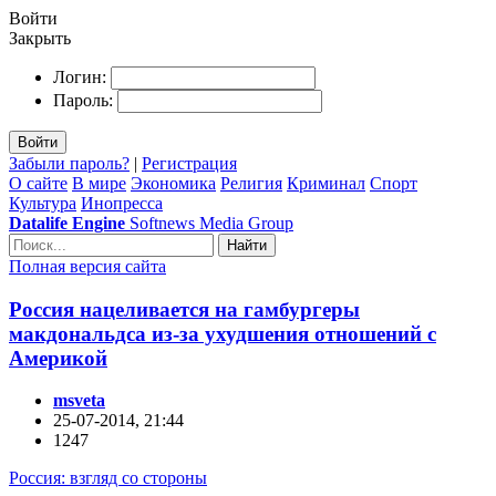
Войти
Закрыть
Логин:
Пароль:
Войти
Забыли пароль?
|
Регистрация
О сайте
В мире
Экономика
Религия
Криминал
Спорт
Культура
Инопресса
Datalife Engine
Softnews Media Group
Найти
Полная версия сайта
Россия нацеливается на гамбургеры
макдональдса из-за ухудшения отношений с
Америкой
msveta
25-07-2014, 21:44
1247
Россия: взгляд со стороны