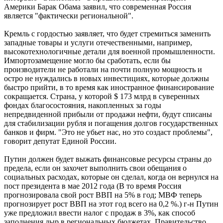
Америки Барак Обама заявил, что современная Россия
является "фактически региональной".
Кремль с гордостью заявляет, что будет стремиться заменить
западные товары и услуги отечественными, например,
высокотехнологичные детали для военной промышленности.
Импортозамещение могло бы сработать, если бы
производители не работали на почти полную мощность и
остро не нуждались в новых инвестициях, которые должны
быстро прийти, в то время как иностранное финансирование
сокращается. Страна, у которой $ 173 млрд в суверенных
фондах благосостояния, накопленных за годы
непредвиденной прибыли от продажи нефти, будут списаны
для стабилизации рубля и погащения долгов государственных
банков и фирм. "Это не убьет нас, но это создаст проблемы",
говорит депутат Единой России.
Путин должен будет выжать финансовые ресурсы страны до
предела, если он захочет выполнить свои обещания о
социальных расходах, которые он сделал, когда он вернулся на
пост президента в мае 2012 года (В то время Россия
прогнозировала свой рост ВВП на 5% в год; МВФ теперь
прогнозирует рост ВВП на этот год всего на 0,2 %.) г-н Путин
уже предложил ввести налог с продаж в 3%, как способ
заполнения дыр в региональных бюджетах. Правительство