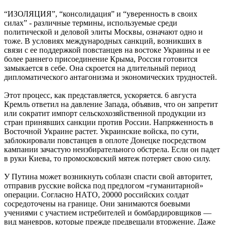
“ИЗОЛЯЦИЯ”, “консолидация” и “уверенность в своих
силах” - различные термины, используемые среди
политической и деловой элиты Москвы, означают одно и
тоже. В условиях международных санкций, возникших в
связи с ее поддержкой повстанцев на востоке Украины и ее
более раннего присоединение Крыма, Россия готовится
замыкается в себе. Она скроется на длительный период
дипломатического антагонизма и экономических трудностей.
Этот процесс, как представляется, ускоряется. 6 августа
Кремль ответил на давление Запада, объявив, что он запретит
или сократит импорт сельскохозяйственной продукции из
стран принявших санкции против России. Напряженность в
Восточной Украине растет. Украинские войска, по сути,
заблокировали повстанцев в оплоте Донецке посредством
кампании зачастую неизбирательного обстрела. Если он падет
в руки Киева, то промосковский мятеж потеряет свою силу.
У Путина может возникнуть соблазн спасти свой авторитет,
отправив русские войска под предлогом «гуманитарной»
операции. Согласно НАТО, 20000 российских солдат
сосредоточены на границе. Они занимаются боевыми
учениями с участием истребителей и бомбардировщиков —
вид маневров, которые прежде предвещали вторжение. Даже