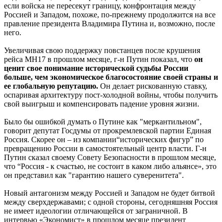
если войска не пересекут границу, конфронтация между
Россией и Западом, похоже, по-прежнему продолжится на все
правление президента Владимира Путина и, возможно, после
него.
Увеличивая свою поддержку повстанцев после крушения
рейса MH17 в прошлом месяце, г-н Путин показал, что
он
ценит свое понимание исторической судьбы России
больше, чем экономическое благосостояние своей страны и
ее глобальную репутацию.
Он делает рискованную ставку,
оспаривая архитектуру пост-холодной войны, чтобы получить
свой выигрыш и компенсировать падение уровня жизни.
Было бы ошибкой думать о Путине как "меркантильном",
говорит депутат Госдумы от прокремлевской партии Единая
Россия. Скорее он – из компании“исторических фигур” по
превращению России в самостоятельный центр власти. Г-н
Путин сказал своему Совету Безопасности в прошлом месяце,
что “Россия - к счастью, не состоит в каком либо альянсе», это
он представил как "гарантию нашего суверенитета".
Новый антагонизм между Россией и Западом не будет битвой
между сверхдержавами; с одной стороны, сегодняшняя Россия
не имеет идеологии отличающейся от заграничной. В
интервью «Экономист» в прошлом месяце президент