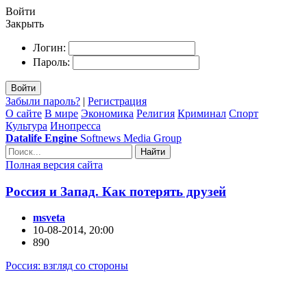
Войти
Закрыть
Логин:
Пароль:
Войти
Забыли пароль?
|
Регистрация
О сайте
В мире
Экономика
Религия
Криминал
Спорт
Культура
Инопресса
Datalife Engine
Softnews Media Group
Найти
Полная версия сайта
Россия и Запад. Как потерять друзей
msveta
10-08-2014, 20:00
890
Россия: взгляд со стороны