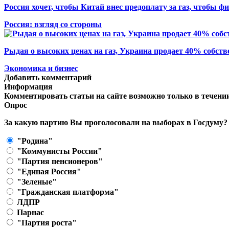
Россия хочет, чтобы Китай внес предоплату за газ, чтобы ф
Россия: взгляд со стороны
Рыдая о высоких ценах на газ, Украина продает 40% собст
Экономика и бизнес
Добавить комментарий
Информация
Комментировать статьи на сайте возможно только в течени
Опрос
За какую партию Вы проголосовали на выборах в Госдуму?
"Родина"
"Коммунисты России"
"Партия пенсионеров"
"Единая Россия"
"Зеленые"
"Гражданская платформа"
ЛДПР
Парнас
"Партия роста"