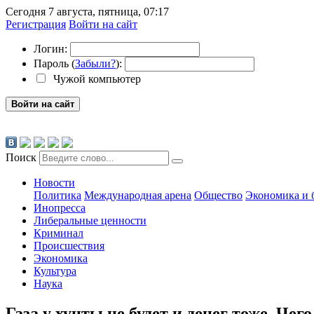
Сегодня 7 августа, пятница, 07:17
Регистрация
Войти на сайт
Логин:
Пароль (
Забыли?
):
Чужой компьютер
Войти на сайт
Поиск
Новости
Политика
Международная арена
Общество
Экономика и 
Инопресса
Либеральные ценности
Криминал
Происшествия
Экономика
Культура
Наука
Газа у хунты не будет и денег тоже. Че