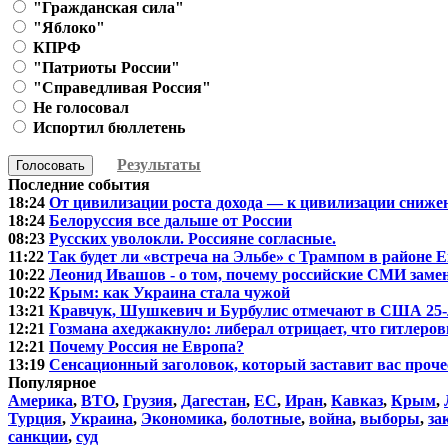
"Гражданская сила"
"Яблоко"
КПРФ
"Патриоты России"
"Справедливая Россия"
Не голосовал
Испортил бюллетень
Результаты
Голосовать
Последние события
18:24
От цивилизации роста дохода — к цивилизации сниже
18:24
Белоруссия все дальше от России
08:23
Русских уволокли. Россияне согласные.
11:22
Так будет ли «встреча на Эльбе» с Трампом в районе 
10:22
Леонид Ивашов - о том, почему российские СМИ зам
10:22
Крым: как Украина стала чужой
13:21
Кравчук, Шушкевич и Бурбулис отмечают в США 25-
12:21
Гозмана ахеджакнуло: либерал отрицает, что гитлеровц
12:21
Почему Россия не Европа?
13:19
Сенсационный заголовок, который заставит вас проче
Популярное
Америка
,
ВТО
,
Грузия
,
Дагестан
,
ЕС
,
Иран
,
Кавказ
,
Крым
,
Турция
,
Украина
,
Экономика
,
болотные
,
война
,
выборы
,
за
санкции
,
суд