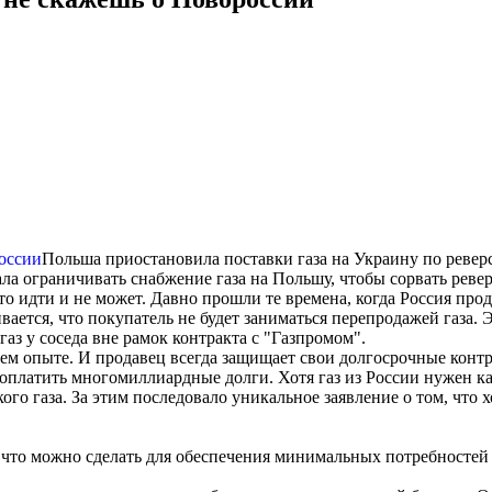
Польша приостановила поставки газа на Украину по реверс
чала ограничивать снабжение газа на Польшу, чтобы сорвать рев
о идти и не может. Давно прошли те времена, когда Россия продав
ется, что покупатель не будет заниматься перепродажей газа. Э
аз у соседа вне рамок контракта с "Газпромом".
своем опыте. И продавец всегда защищает свои долгосрочные ко
 оплатить многомиллиардные долги. Хотя газ из России нужен ка
го газа. За этим последовало уникальное заявление о том, что 
 что можно сделать для обеспечения минимальных потребностей в 