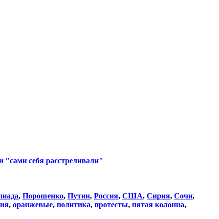
ни "сами себя расстреливали"
пиада
,
Порошенко
,
Путин
,
Россия
,
США
,
Сирия
,
Сочи
,
ция
,
оранжевые
,
политика
,
протесты
,
пятая колонна
,