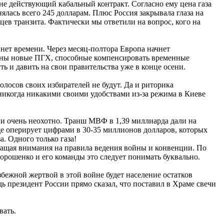
не действующий кабальный контракт. Согласно ему цена газа
ялась всего 245 долларам. Плюс Россия закрывала глаза на
цев транзита. Фактически мы ответили на вопрос, кого на
нет времени. Через месяц-полтора Европа начнет
оены новые ПГХ, способные компенсировать временные
ь и давить на свои правительства уже в конце осени.
лосов своих избирателей не будут. Да и риторика
 никогда никакими своими удобствами из-за режима в Киеве
м и очень неохотно. Транш МВФ в 1,39 миллиарда дали на
ще оперирует цифрами в 30-35 миллионов долларов, которых
. Одного только газа!
бращая внимания на правила ведения войны и конвенции. По
Порошенко и его команды это следует понимать буквально.
збежной жертвой в этой войне будет население остатков
ь президент России прямо сказал, что поставил в Храме свечи
вать.