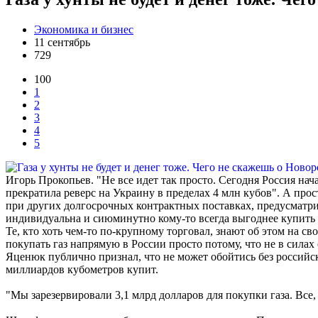
Экономика и бизнес
11 сентябрь
729
100
1
2
3
4
5
Игорь Прокопьев. "Не все идет так просто. Сегодня Россия на
прекратила реверс на Украину в пределах 4 млн кубов". А прост
при других долгосрочных контрактных поставках, предусматрива
индивидуальна и сиюминутно кому-то всегда выгоднее купить г
Те, кто хоть чем-то по-крупному торговал, знают об этом на 
покупать газ напрямую в России просто потому, что не в силах
Яценюк публично признал, что не может обойтись без российско
миллиардов кубометров купит.
"Мы зарезервировали 3,1 млрд долларов для покупки газа. Все,