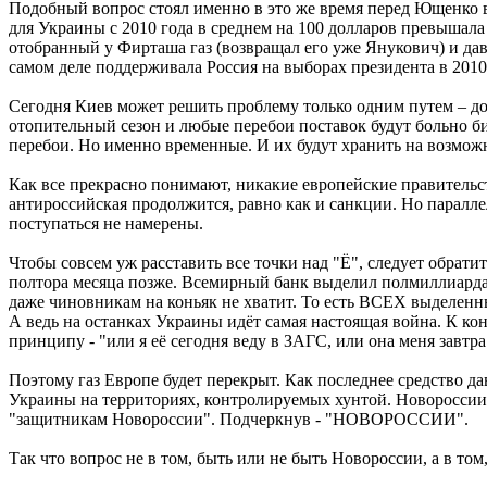
Подобный вопрос стоял именно в это же время перед Ющенко в
для Украины с 2010 года в среднем на 100 долларов превышала
отобранный у Фирташа газ (возвращал его уже Янукович) и дав
самом деле поддерживала Россия на выборах президента в 2010-
Сегодня Киев может решить проблему только одним путем – дог
отопительный сезон и любые перебои поставок будут больно 
перебои. Но именно временные. И их будут хранить на возможны
Как все прекрасно понимают, никакие европейские правительст
антироссийская продолжится, равно как и санкции. Но паралл
поступаться не намерены.
Чтобы совсем уж расставить все точки над "Ё", следует обрат
полтора месяца позже. Всемирный банк выделил полмиллиарда 
даже чиновникам на коньяк не хватит. То есть ВСЕХ выделенных
А ведь на останках Украины идёт самая настоящая война. К ко
принципу - "или я её сегодня веду в ЗАГС, или она меня завтр
Поэтому газ Европе будет перекрыт. Как последнее средство д
Украины на территориях, контролируемых хунтой. Новороссии э
"защитникам Новороссии". Подчеркнув - "НОВОРОССИИ".
Так что вопрос не в том, быть или не быть Новороссии, а в том