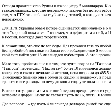
Отсюда правительство Руины и взяло цифру 5 миллиардов. К со
газохранилищах, которые невозможно извлечь без потери рабо
том, что ПГХ это не бочка глубоко под землей, в которую зака
невозможно.
Для ПГХ Украины объем потерь оценивается минимально в 6 ми
этот "хороший показатель " означает, что дефицит газа не 5, а
в России, неоткуда даже теоретически.
К сожалению, это еще не все беды. Для прокачки газа по люб
бесперебойной поставки на Запад его необходимо еще 6 миллиардо
свой счет найти уже 16 миллиардов кубометров. А это нереаль
Мало того, проблема еще и в том, что хунта подала на "Газпр
"Газпром" перечислил "Нафтогазу" более 10 миллионов долларов
контракту в связи с неоплатой исчезли, цена возросла до 485,
Тимошенко (именно она в обмен за скидки и поддержку в предв
транзит и все расходы по нему до конца года уже оплачены и г
В итоге ситуация с газом в зимний период превращается из угр
оспаривай цифры, Киеву не хватает пусть не 16, пусть 10 милл
Два вопроса: 1 – где взять 4 миллиарда долларов (зимой газ еще