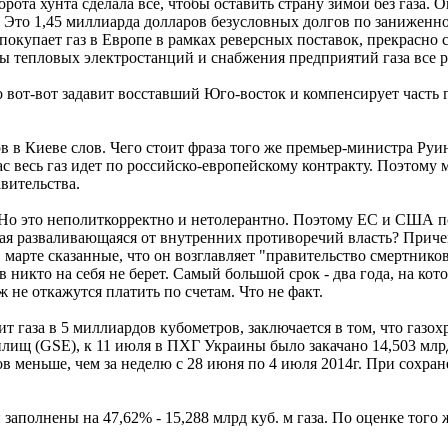
та хунта сделала все, чтобы оставить страну зимой без газа. О
. Это 1,45 миллиарда долларов безусловных долгов по заниженной
покупает газ в Европе в рамках реверсных поставок, прекрасно
ты тепловых электростанций и снабжения предприятий газа все р
 вот-вот задавит восставший Юго-восток и компенсирует часть г
ов в Киеве слов. Чего стоит фраза того же премьер-министра Р
с весь газ идет по российско-европейскому контракту. Поэтому
вительства.
". Но это неполиткорректно и нетолерантно. Поэтому ЕС и США 
 разваливающаяся от внутренних противоречий власть? Причем, 
марте сказанные, что он возглавляет "правительство смертнико
 никто на себя не берет. Самый большой срок - два года, на ко
 не откажутся платить по счетам. Что не факт.
т газа в 5 миллиардов кубометров, заключается в том, что газ
ищ (GSE), к 11 июля в ПХГ Украины было закачано 14,503 млрд
ров меньше, чем за неделю с 28 июня по 4 июля 2014г. При сохр
заполнены на 47,62% - 15,288 млрд куб. м газа. По оценке того