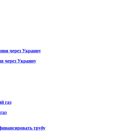
ия через Украину
газ