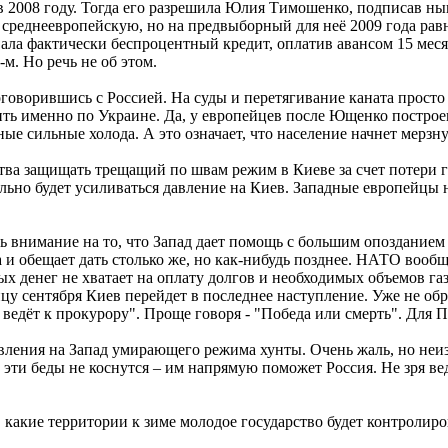
 2008 году. Тогда его разрешила Юлия Тимошенко, подписав ны
 среднеевропейскую, но на предвыборный для неё 2009 года равн
ала фактически беспроцентный кредит, оплатив авансом 15 меся
м. Но речь не об этом.
оворившись с Россией. На суды и перетягивание каната просто 
бить именно по Украине. Да, у европейцев после Ющенко постр
е сильные холода. А это означает, что население начнет мерзнут
ва защищать трещащий по швам режим в Киеве за счет потери го
ельно будет усиливаться давление на Киев. Западные европейцы
ить внимание на то, что Запад дает помощь с большим опоздание
и обещает дать столько же, но как-нибудь позднее. НАТО вооб
 денег не хватает на оплату долгов и необходимых объемов газа
нцу сентября Киев перейдет в последнее наступление. Уже не о
а ведёт к прокурору". Проще говоря - "Победа или смерть". Для 
авления на Запад умирающего режима хунты. Очень жаль, но неи
ти беды не коснутся – им напрямую поможет Россия. Не зря вед
, какие территории к зиме молодое государство будет контролиро