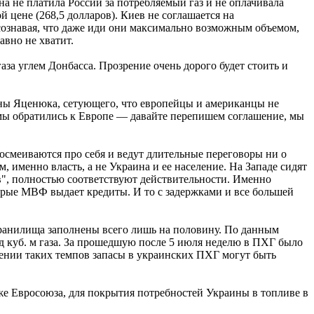
на не платила России за потребляемый газ и не оплачивала
 цене (268,5 долларов). Киев не соглашается на
 сознавая, что даже иди они максимально возможным объемом,
авно не хватит.
аза углем Донбасса. Прозрение очень дорого будет стоить и
уины Яценюка, сетующего, что европейцы и американцы не
 мы обратились к Европе — давайте перепишем соглашение, мы
посмеиваются про себя и ведут длительные переговоры ни о
именно власть, а не Украина и ее население. На Западе сидят
в", полностью соответствуют действительности. Именно
торые МВФ выдает кредиты. И то с задержками и все большей
охранилища заполнены всего лишь на половину. По данным
 куб. м газа. За прошедшую после 5 июля неделю в ПХГ было
анении таких темпов запасы в украинских ПХГ могут быть
 же Евросоюза, для покрытия потребностей Украины в топливе в