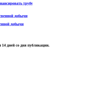
инансировать трубу
венной добычи
и
14
дней со дня публикации.