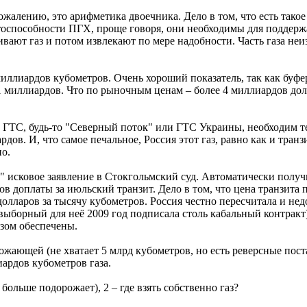
жалению, это арифметика двоечника. Дело в том, что есть такое
тоспособности ПГХ, проще говоря, они необходимы для поддержа
чивают газ и потом извлекают по мере надобности. Часть газа не
ллиардов кубометров. Очень хороший показатель, так как буфе
 11 миллиардов. Что по рыночным ценам – более 4 миллиардов дол
ой ГТС, будь-то "Северный поток" или ГТС Украины, необходим 
в. И, что самое печальное, Россия этот газ, равно как и транзит
но.
ом" исковое заявление в Стокгольмский суд. Автоматически полу
 доплаты за июльский транзит. Дело в том, что цена транзита п
5 долларов за тысячу кубометров. Россия честно пересчитала и н
ыборный для неё 2009 год подписала столь кабальный контракт) 
азом обеспечены.
ожающей (не хватает 5 млрд кубометров, но есть реверсные пост
иардов кубометров газа.
 больше подорожает), 2 – где взять собственно газ?