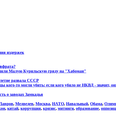
ния издержек
Евфрата?
енили Малую Курильскую гряду на "Хабомаи"
летие развала СССР
ы кого-то могли убить: если кого убило не НКВД - значит, о
сть о заводах Замкадья
Лавров
,
Медведев
,
Москва
,
НАТО
,
Навальный
,
Обама
,
Олим
кон
,
китай
,
коррупция
,
кризис
,
митинги
,
образование
,
оппози