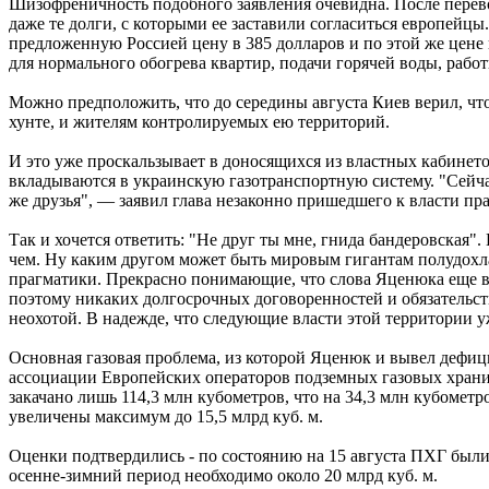
Шизофреничность подобного заявления очевидна. После переворо
даже те долги, с которыми ее заставили согласиться европейцы
предложенную Россией цену в 385 долларов и по этой же цене 
для нормального обогрева квартир, подачи горячей воды, рабо
Можно предположить, что до середины августа Киев верил, что
хунте, и жителям контролируемых ею территорий.
И это уже проскальзывает в доносящихся из властных кабинет
вкладываются в украинскую газотранспортную систему. "Сейча
же друзья", — заявил глава незаконно пришедшего к власти пра
Так и хочется ответить: "Не друг ты мне, гнида бандеровская
чем. Ну каким другом может быть мировым гигантам полудохлая
прагматики. Прекрасно понимающие, что слова Яценюка еще в 
поэтому никаких долгосрочных договоренностей и обязательств
неохотой. В надежде, что следующие власти этой территории уж
Основная газовая проблема, из которой Яценюк и вывел дефици
ассоциации Европейских операторов подземных газовых хранил
закачано лишь 114,3 млн кубометров, что на 34,3 млн кубомет
увеличены максимум до 15,5 млрд куб. м.
Оценки подтвердились - по состоянию на 15 августа ПХГ были 
осенне-зимний период необходимо около 20 млрд куб. м.