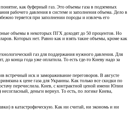
 понятие, как буферный газ. Это объемы газа в подземных
ния рабочего давления в системе и заполнения объема. Дело в
избежно теряется при заполнении породы и извлечь его
рные объемы в некоторых ПГХ доходят до 50 процентов. Но
ларов. Которых нет. Равно как и взять такие объемы, кроме как
технологический газ для поддержания нужного давления. Для
, до конца года уже оплатила. То есть где-то Киеву надо за
чив встречный иск и замораживание переговоров. В августе
ривязана к цене газа для Украины. Как только все скидки по
едостачу перечислила. Киев, с контрактной ценой имени Юлии
несогласный, деньги вернул. То есть, по логике Киева,
авки) в катастрофическую. Как ни считай, ни экономь и ни