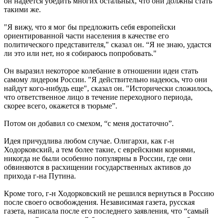
он надеется убедить многих остальных, что они должны стать
такими же.
"Я вижу, что я мог бы предложить себя европейски
ориентированной части населения в качестве его
политического представителя," сказал он. “Я не знаю, удастся
ли это или нет, но я собираюсь попробовать."
Он выразил некоторое колебание в отношении идеи стать
самому лидером России. "Я действительно надеюсь, что они
найдут кого-нибудь еще", сказал он. "Исторически сложилось,
что ответственное лицо в течение переходного периода,
скорее всего, окажется в тюрьме”.
Потом он добавил со смехом, “с меня достаточно”.
Идея причудлива любом случае. Олигархи, как г-н
Ходорковский, а тем более такие, с еврейскими корнями,
никогда не были особенно популярны в России, где они
обвиняются в расхищении государственных активов до
прихода г-на Путина.
Кроме того, г-н Ходорковский не решился вернуться в Россию
после своего освобождения. Независимая газета, русская
газета, написала после его последнего заявления, что “самый