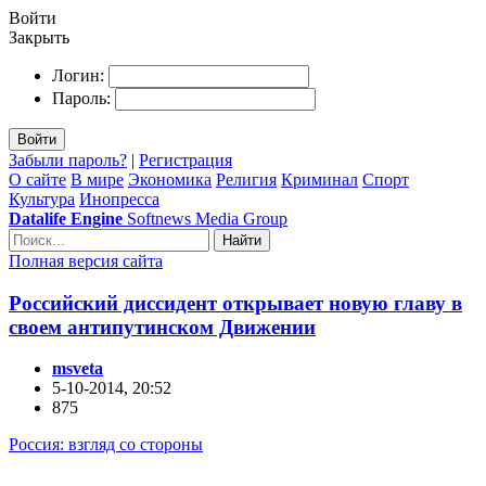
Войти
Закрыть
Логин:
Пароль:
Войти
Забыли пароль?
|
Регистрация
О сайте
В мире
Экономика
Религия
Криминал
Спорт
Культура
Инопресса
Datalife Engine
Softnews Media Group
Найти
Полная версия сайта
Российский диссидент открывает новую главу в
своем антипутинском Движении
msveta
5-10-2014, 20:52
875
Россия: взгляд со стороны