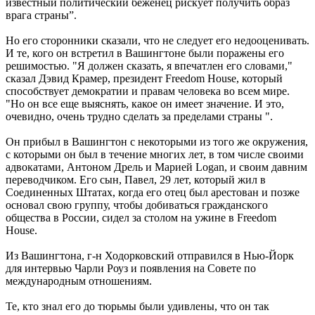
известный политический беженец рискует получить образ
врага страны”.
Но его сторонники сказали, что не следует его недооценивать.
И те, кого он встретил в Вашингтоне были поражены его
решимостью. "Я должен сказать, я впечатлен его словами,"
сказал Дэвид Крамер, президент Freedom House, который
способствует демократии и правам человека во всем мире.
"Но он все еще выяснять, какое он имеет значение. И это,
очевидно, очень трудно сделать за пределами страны ".
Он прибыл в Вашингтон с некоторыми из того же окружения,
с которыми он был в течение многих лет, в том числе своими
адвокатами, Антоном Дрель и Марией Logan, и своим давним
переводчиком. Его сын, Павел, 29 лет, который жил в
Соединенных Штатах, когда его отец был арестован и позже
основал свою группу, чтобы добиваться гражданского
общества в России, сидел за столом на ужине в Freedom
House.
Из Вашингтона, г-н Ходорковский отправился в Нью-Йорк
для интервью Чарли Роуз и появления на Совете по
международным отношениям.
Те, кто знал его до тюрьмы были удивлены, что он так