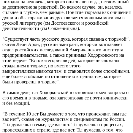
походил на человека, которого они знали тогда, несломанный
за десятилетие за решеткой. Во всяком случае, он, казалось,
сильнее и глубже, чем раньше. Понятие тюрьмы как очищения
души и облагораживания духа является мощным мотивом в
русской литературе (см Достоевского) и российской
действительности (см Солженицына).
"Существует часть русского духа, которая связана с тюрьмой”,
сказал Леон Арон, русский эмигрант, который возглавляет
отдел российских исследований Американского института
предпринимательства, а также принимал Ходорковского на
этой неделе. “Есть категория людей, которые не сломаны
страданием в тюрьме, но вместо этого
выкристаллизовываются там, и становятся более спокойными,
еще более стойкими по отношению к ценностям, которые
были проверены в тюрьме”.
В самом деле, г-н Ходорковский в основном отмел вопросы о
его времени в тюрьме, охарактеризовав ее почти клинически
и без эмоций.
“В течение 10 лет Вы думаете о том, что происходит, там где
вас нет”, сказал он журналистам и специалистам по России.
"Ты думаешь о семье, где вас нет. Ты думаешь о процессах,
происходящих в стране, где вас нет. Ты думаешь о том, что