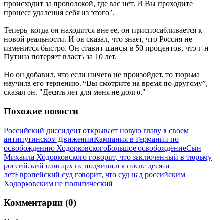
происходит за проволокой, где вас нет. И Вы проходите
процесс удаления себя из этого”.
Теперь, когда он находится вне ее, он приспосабливается к
новой реальности. И он сказал, что знает, что Россия не
изменится быстро. Он ставит шансы в 50 процентов, что г-н
Путина потеряет власть за 10 лет.
Но он добавил, что если ничего не произойдет, то тюрьма
научила его терпению. “Вы смотрите на время по-другому”,
сказал он. "Десять лет для меня не долго."
Похожие новости
Российский диссидент открывает новую главу в своем
антипутинском Движении
Кампания в Германии по
освобождению Ходорковского
Большое освобождение
Сын
Михаила Ходорковского говорит, что заключенный в тюрьму
российский олигарх не подчинился после десяти
лет
Европейский суд говорит, что суд над российским
Ходорковским не политический
Комментарии (0)