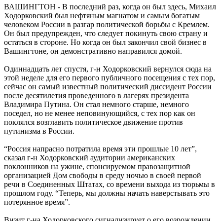
ВАШИНГТОН - В последний раз, когда он был здесь, Михаил
Ходорковский был нефтяным магнатом и самым богатым
человеком России в разгар политической борьбы с Кремлем.
Он был предупрежден, что следует покинуть свою страну и
остаться в стороне. Но когда он был закончил свой бизнес в
Вашингтоне, он демонстративно направился домой.
Одиннадцать лет спустя, г-н Ходорковский вернулся сюда на
этой неделе для его первого публичного посещения с тех пор,
сейчас он самый известный политический диссидент России
после десятилетия проведенного в лагерях президента
Владимира Путина. Он стал немного старше, немного
поседел, но не менее неповинующийся, с тех пор как он
поклялся возглавить политическое движение против
путинизма в России.
“Россия напрасно потратила время эти прошлые 10 лет”,
сказал г-н Ходорковский аудитории американских
поклонников на ужине, спонсируемом правозащитной
организацией Дом свободы в среду ночью в своей первой
речи в Соединенных Штатах, со времени выхода из тюрьмы в
прошлом году. “Теперь, мы должны начать наверстывать это
потерянное время”.
Визит г-на Ходорковского сигнализирует о его возрождении