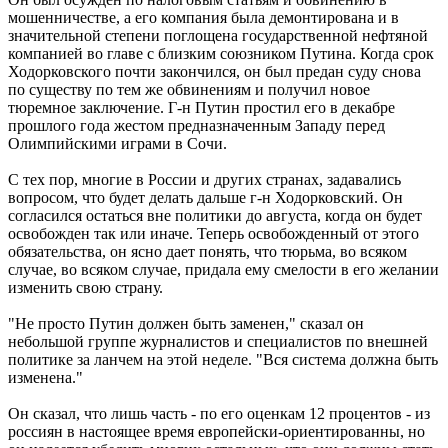
мошенничестве, а его компания была демонтирована и в
значительной степени поглощена государственной нефтяной
компанией во главе с близким союзником Путина. Когда срок
Ходорковского почти закончился, он был предан суду снова
по существу по тем же обвинениям и получил новое
тюремное заключение. Г-н Путин простил его в декабре
прошлого года жестом предназначенным Западу перед
Олимпийскими играми в Сочи.
С тех пор, многие в России и других странах, задавались
вопросом, что будет делать дальше г-н Ходорковский. Он
согласился остаться вне политики до августа, когда он будет
освобожден так или иначе. Теперь освобожденный от этого
обязательства, он ясно дает понять, что тюрьма, во всяком
случае, во всяком случае, придала ему смелости в его желании
изменить свою страну.
"Не просто Путин должен быть заменен," сказал он
небольшой группе журналистов и специалистов по внешней
политике за ланчем на этой неделе. "Вся система должна быть
изменена."
Он сказал, что лишь часть - по его оценкам 12 процентов - из
россиян в настоящее время европейски-ориентированны, но