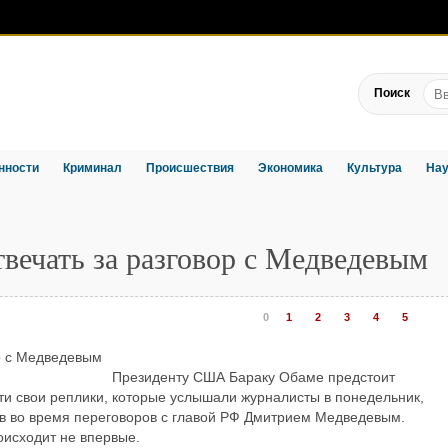
Поиск
нности
Криминал
Происшествия
Экономика
Культура
Нау
вечать за разговор с Медведевым
0
1
2
3
4
5
Президенту США Бараку Обаме предстоит
и свои реплики, которые услышали журналисты в понедельник,
в во время переговоров с главой РФ Дмитрием Медведевым.
оисходит не впервые.