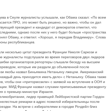
ва в Сеуле журналисты услышали, как Обама сказал: «По всем
касается ПРО, это может быть решено, но важно, чтобы он дал
твующий президент и кандидат от демократов отметил, что
следними, однако после них у него будет больше «пространства
понял Обаму, и ответил: «Хорошо, я передам Владимиру». Слова
роны республиканцев.
али несколько цитат президента Франции Николя Саркози и
е журналисты подслушали во время переговоров двух лидеров
ошибки организаторов репортеры слышали беседу на высшем
ереводом, которые им раздали до объявленной после
ози якобы назвал Биньямина Нетаньяху лжецом. Американский
 «каждый день приходится иметь дело» с Нетаньяху. Обама также
в, чтобы они «притормозили» с заявкой на вступление в ООН и
зации. МИД Франции назвал слухами приписываемые президенту
ия о премьер-министре Израиля.
еликобритании, лидер правящей Лейбористской партии Гордон
и нелестные ремарки в адрес пожилой избирательницы после
ездки. На встрече с избирателями в городке Рочдейл близ