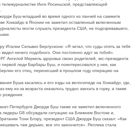
ой тележурналистке Инге Росиньской, представляющей
.
жордж Буш-младший во время одного из ланчей на саммите
ове Хоккайдо в Японии не заметил оставленный включенным
журналисты могли слушать президента США, не подозревавшего,
ными.
ру Италии Сильвио Берлускони: «Я читал, что суды опять за тебя
е видел ничего подобного. Они постоянно идут за тобой».
ФРГ Ангелой Меркель здоровье своих родителей, экс-президента
первой леди Барбары Буш, и поинтересовался у нее, как
 Берлин его отец, перенесший в прошлом году операцию на
ания Буша касались и его езды на велосипеде на Хоккайдо, где,
з ему из-за возраста оказалось трудно заехать в горку, а также
ю рождения.
Санкт-Петербурге Джордж Буш также не заметил включенного
а лидеры G8 обсуждали ситуацию на Ближнем Востоке и,
ритании Тони Блэру, президент США Джордж Буш сказал: «Как
мешивать там дерьмо, все это закончится». Реплика стала