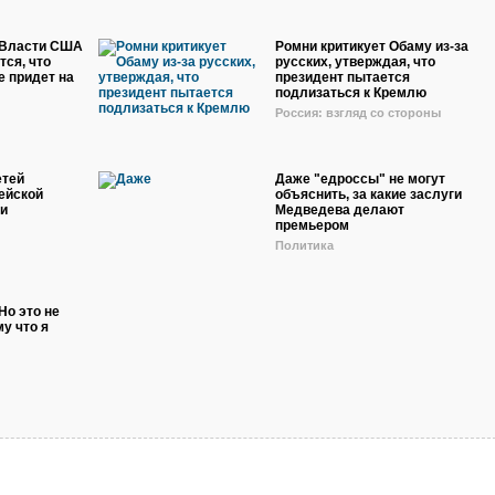
 Власти США
Ромни критикует Обаму из-за
тся, что
русских, утверждая, что
е придет на
президент пытается
подлизаться к Кремлю
Россия: взгляд со стороны
етей
Даже "едроссы" не могут
ейской
объяснить, за какие заслуги
и
Медведева делают
премьером
Политика
Но это не
му что я