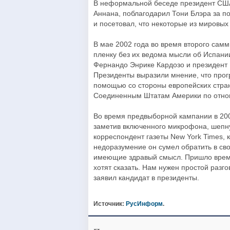
В неформальной беседе президент США
Аннана, поблагодарил Тони Блэра за по
и посетовал, что некоторые из мировых
В мае 2002 года во время второго самм
пленку без их ведома мысли об Испани
Фернандо Энрике Кардозо и президент 
Президенты выразили мнение, что прог
помощью со стороны европейских стран.
Соединенным Штатам Америки по отнош
Во время предвыборной кампании в 20
заметив включенного микрофона, шепну
корреспондент газеты New York Times, 
недоразумение он сумел обратить в св
имеющие здравый смысл. Пришло время 
хотят сказать. Нам нужен простой раз
заявил кандидат в президенты.
Источник:
РусИнформ
.