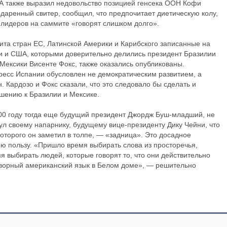
 также выразил недовольство позицией генсека ООН Кофи
даренный свитер, сообщил, что предпочитает диетическую колу,
 лидеров на саммите «говорят слишком долго».
ита стран ЕС, Латинской Америки и Карибского записанные на
и и США, которыми доверительно делились президент Бразилии
Мексики Висенте Фокс, также оказались опубликованы.
ресс Испании обусловлен не демократическим развитием, а
 Кардозо и Фокс сказали, что это следовало бы сделать и
ению к Бразилии и Мексике.
00 году тогда еще будущий президент Джордж Буш-младший, не
л своему напарнику, будущему вице-президенту Дику Чейни, что
которого он заметил в толпе, — «задница». Это досадное
ою пользу. «Пришло время выбирать слова из просторечья,
выбирать людей, которые говорят то, что они действительно
говорный американский язык в Белом доме», — решительно