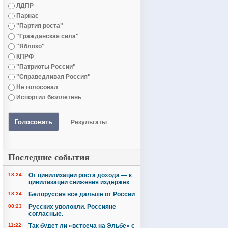
ЛДПР
Парнас
"Партия роста"
"Гражданская сила"
"Яблоко"
КПРФ
"Патриоты России"
"Справедливая Россия"
Не голосовал
Испортил бюллетень
Голосовать
Результаты
Последние события
18:24
От цивилизации роста дохода — к
цивилизации снижения издержек
18:24
Белоруссия все дальше от России
08:23
Русских уволокли. Россияне
согласные.
11:22
Так будет ли «встреча на Эльбе» с