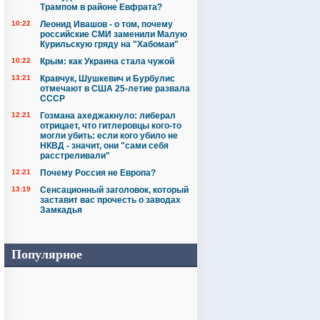
Трампом в районе Евфрата?
10:22
Леонид Ивашов - о том, почему
российские СМИ заменили Малую
Курильскую гряду на "Хабомаи"
10:22
Крым: как Украина стала чужой
13:21
Кравчук, Шушкевич и Бурбулис
отмечают в США 25-летие развала
СССР
12:21
Гозмана ахеджакнуло: либерал
отрицает, что гитлеровцы кого-то
могли убить: если кого убило не
НКВД - значит, они "сами себя
расстреливали"
12:21
Почему Россия не Европа?
13:19
Сенсационный заголовок, который
заставит вас прочесть о заводах
Замкадья
Популярное