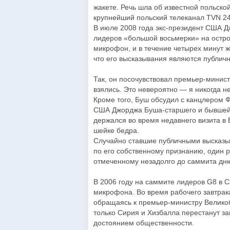
жакете. Речь шла об известной польск
крупнейший польский телеканал TVN 24
В июле 2008 года экс-президент США Д
лидеров «большой восьмерки» на остр
микрофон, и в течение четырех минут 
что его высказывания являются публич
Так, он посочувствовал премьер-минист
взялись. Это невероятно — я никогда н
Кроме того, Буш обсудил с канцлером 
США Джорджа Буша-старшего и бывшей 
держался во время недавнего визита в
шейке бедра.
Случайно ставшие публичными высказыв
по его собственному признанию, один ра
отмеченному незадолго до саммита дн
В 2006 году на саммите лидеров G8 в 
микрофона. Во время рабочего завтрак
обращаясь к премьер-министру Великоб
только Сирия и Хизбалла перестанут за
достоянием общественности.