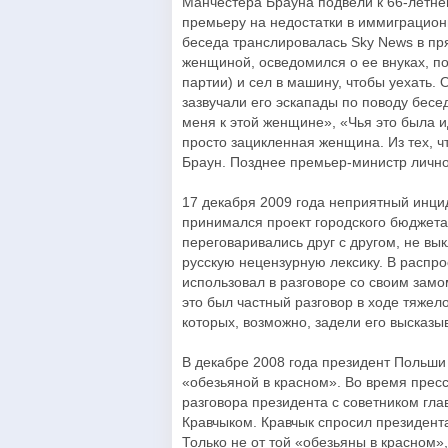
Манчестера Брауна подвели к 66-летн
премьеру на недостатки в иммиграцион
беседа транслировалась Sky News в пр
женщиной, осведомился о ее внуках, по
партии) и сел в машину, чтобы уехать
зазвучали его эскапады по поводу бес
меня к этой женщине», «Чья это была 
просто зацикленная женщина. Из тех, чт
Браун. Позднее премьер-министр лично
17 декабря 2009 года неприятный инци
принимался проект городского бюджета
переговаривались друг с другом, не в
русскую нецензурную лексику. В распр
использовал в разговоре со своим замо
это был частный разговор в ходе тяже
которых, возможно, задели его высказы
В декабре 2008 года президент Польши
«обезьяной в красном». Во время пре
разговора президента с советником гл
Кравчыком. Кравчык спросил президент
Только не от той «обезьяны в красном»