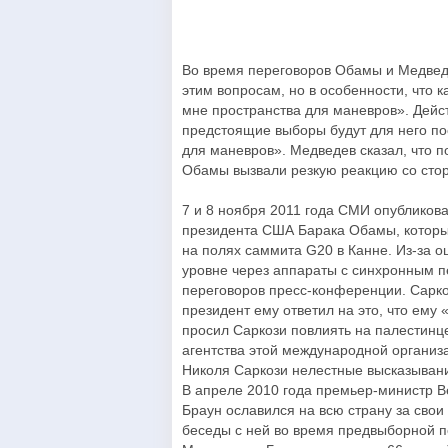
Во время переговоров Обамы и Медведе
этим вопросам, но в особенности, что 
мне пространства для маневров». Дейс
предстоящие выборы будут для него по
для маневров». Медведев сказал, что 
Обамы вызвали резкую реакцию со сто
7 и 8 ноября 2011 года СМИ опубликов
президента США Барака Обамы, которы
на полях саммита G20 в Канне. Из-за 
уровне через аппараты с синхронным п
переговоров пресс-конференции. Сарк
президент ему ответил на это, что ему
просил Саркози повлиять на палестинце
агентства этой международной органи
Николя Саркози нелестные высказыван
В апреле 2010 года премьер-министр В
Браун ославился на всю страну за сво
беседы с ней во время предвыборной по