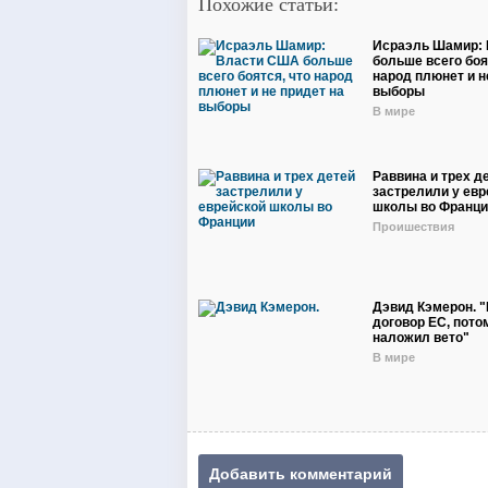
Похожие статьи:
Исраэль Шамир:
больше всего боя
народ плюнет и н
выборы
В мире
Раввина и трех д
застрелили у евр
школы во Франци
Проишествия
Дэвид Кэмерон. "
договор ЕС, пото
наложил вето"
В мире
Добавить комментарий