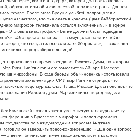
ей пенсионерке Джиллиан Даффи, которая долго жаловалась
ной, образовательной и финансовой политике страны. Данная
ямом эфире. После этого Браун с улыбкой попрощался с
шутил насчет того, что она одета в красное (цвет Лейбористской
. Однако микрофон телеканала остался включенным, и в эфире
еды. «Это была катастрофа», «Вы не должны были подводить
идея?», «Это просто нелепо», — возмущался политик. «Это
о говорят, что всегда голосовали за лейбористов», — заключил
 извинился перед избирательницей.
дент произошел во время заседания Рижской Думы, на котором
. Мэр Риги Нил Ушаков и его заместитель Айнарс Шлесерс
ыключив микрофоны. В ходе беседы оба чиновника использовали
остраненном заявлении для СМИ мэр Риги не отрицал, что
м несколько нецензурных слов. Глава Рижской Думы пояснил, что
лого заседания Рижской думы. Мэр извинился перед людьми,
вания.
 Лех Качиньский назвал известную польскую тележурналистку
сс-конференции в Брюсселе в микрофоны попал фрагмент
авы государства по международным вопросам Анджеем
а, готов ли он завершить пресс-конференцию. «Еще один вопрос.
, — ответил Качиньский, имея ввиду журналисту в красном