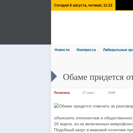
Сегодня 6 августа, четверг, 11:22
Новости
Инопресса
Либеральные це
Обаме придется от
Политика
27 март
2698
объяснить оппонентам и общественност
26 марта, из-за включенных микрофоно
Подобный казус в мировой политике пр