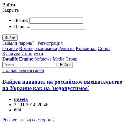
Войти
Закрыть
Логин:
Пароль:
Войти
Забыли пароль?
|
Регистрация
О сайте
В мире
Экономика
Религия
Криминал
Спорт
Культура
Инопресса
Datalife Engine
Softnews Media Group
Найти
Полная версия сайта
Байден нападает на российское вмешательство
на Украине как на 'недопустимое'
msveta
22-11-2014, 20:46
604
Россия: взгляд со стороны