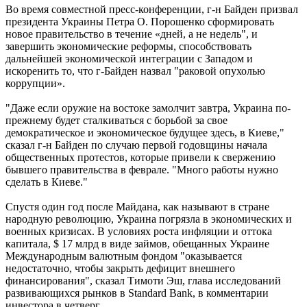
Во время совместной пресс-конференции, г-н Байден призвал
президента Украины Петра О. Порошенко сформировать
новое правительство в течение «дней, а не недель", и
завершить экономические реформы, способствовать
дальнейшей экономической интеграции с Западом и
искоренить то, что г-Байден назвал "раковой опухолью
коррупции».
"Даже если оружие на востоке замолчит завтра, Украина по-
прежнему будет сталкиваться с борьбой за свое
демократическое и экономическое будущее здесь, в Киеве,"
сказал г-н Байден по случаю первой годовщины начала
общественных протестов, которые привели к свержению
бывшего правительства в феврале. "Много работы нужно
сделать в Киеве."
Спустя один год после Майдана, как называют в стране
народную революцию, Украина погрязла в экономических и
военных кризисах. В условиях роста инфляции и оттока
капитала, $ 17 млрд в виде займов, обещанных Украине
Международным валютным фондом "оказывается
недостаточно, чтобы закрыть дефицит внешнего
финансирования", сказал Тимоти Эш, глава исследований
развивающихся рынков в Standard Bank, в комментарии
инвестора в четверг.