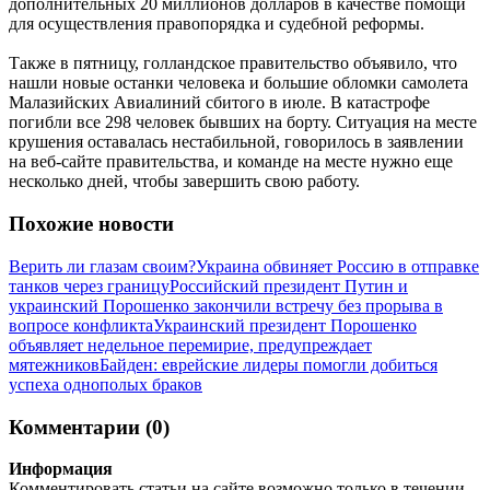
дополнительных 20 миллионов долларов в качестве помощи
для осуществления правопорядка и судебной реформы.
Также в пятницу, голландское правительство объявило, что
нашли новые останки человека и большие обломки самолета
Малазийских Авиалиний сбитого в июле. В катастрофе
погибли все 298 человек бывших на борту. Ситуация на месте
крушения оставалась нестабильной, говорилось в заявлении
на веб-сайте правительства, и команде на месте нужно еще
несколько дней, чтобы завершить свою работу.
Похожие новости
Верить ли глазам своим?
Украина обвиняет Россию в отправке
танков через границу
Российский президент Путин и
украинский Порошенко закончили встречу без прорыва в
вопросе конфликта
Украинский президент Порошенко
объявляет недельное перемирие, предупреждает
мятежников
Байден: еврейские лидеры помогли добиться
успеха однополых браков
Комментарии (0)
Информация
Комментировать статьи на сайте возможно только в течении