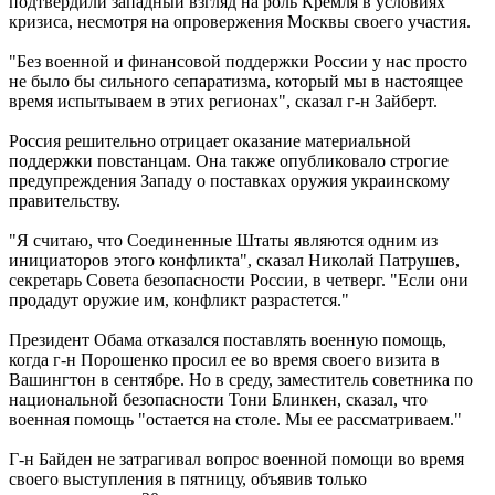
подтвердили западный взгляд на роль Кремля в условиях
кризиса, несмотря на опровержения Москвы своего участия.
"Без военной и финансовой поддержки России у нас просто
не было бы сильного сепаратизма, который мы в настоящее
время испытываем в этих регионах", сказал г-н Зайберт.
Россия решительно отрицает оказание материальной
поддержки повстанцам. Она также опубликовало строгие
предупреждения Западу о поставках оружия украинскому
правительству.
"Я считаю, что Соединенные Штаты являются одним из
инициаторов этого конфликта", сказал Николай Патрушев,
секретарь Совета безопасности России, в четверг. "Если они
продадут оружие им, конфликт разрастется."
Президент Обама отказался поставлять военную помощь,
когда г-н Порошенко просил ее во время своего визита в
Вашингтон в сентябре. Но в среду, заместитель советника по
национальной безопасности Тони Блинкен, сказал, что
военная помощь "остается на столе. Мы ее рассматриваем."
Г-н Байден не затрагивал вопрос военной помощи во время
своего выступления в пятницу, объявив только