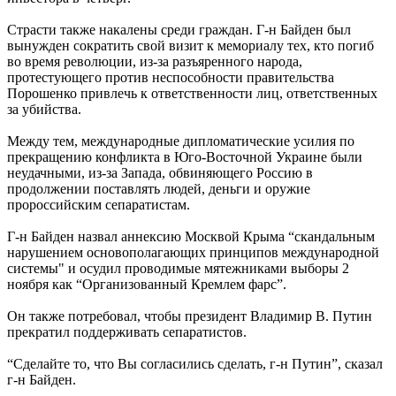
Страсти также накалены среди граждан. Г-н Байден был
вынужден сократить свой визит к мемориалу тех, кто погиб
во время революции, из-за разъяренного народа,
протестующего против неспособности правительства
Порошенко привлечь к ответственности лиц, ответственных
за убийства.
Между тем, международные дипломатические усилия по
прекращению конфликта в Юго-Восточной Украине были
неудачными, из-за Запада, обвиняющего Россию в
продолжении поставлять людей, деньги и оружие
пророссийским сепаратистам.
Г-н Байден назвал аннексию Москвой Крыма “скандальным
нарушением основополагающих принципов международной
системы" и осудил проводимые мятежниками выборы 2
ноября как “Организованный Кремлем фарс”.
Он также потребовал, чтобы президент Владимир В. Путин
прекратил поддерживать сепаратистов.
“Сделайте то, что Вы согласились сделать, г-н Путин”, сказал
г-н Байден.