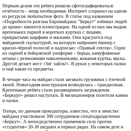
Первым делом эти ребята решили сфотографироваться:
отчётность – вещь необходимая. Интернет сохранил на одном
из ресурсов любопытное фото. В статье под названием
«Подробности разгона Евромайдана: "Беркут" избивал людей
до крови» имеются иллюстрации. На одной из них мы видим
крепеньких парней в коротких куртках с лицами,
прикрытыми шарфами и масками. Они красуются под
майданной скульптурой, на которую наброшен баннер с
красно-чёрной полосой и надписью: «Правый сектор». Один
их парней в бойцовской униформе – берцы, камуфляжные
штаны с резиновыми наколенниками, кожаная куртка, маска.
Другой делает жест «Зиг хайль!». В руках у некоторых палки
и ещё какие-то предметы.
В четыре часа на майдан стали заезжать грузовики с ёлочной
хвоей. Новогодняя конструкция возводилась – грандиозная.
Крепенькие ребята стали расшвыривать заграждения.
«Беркурт» решил наступать. В милиционеров полетели камни
и палки.
Теперь, по данным прокуратуры, известно, что в зачистке
майдана участвовали 390 сотрудников спецподразделения
«Беркут». А непосредственно применяли силу против
«студентов» 20-30 шедших в первых рядах. На самом деле и