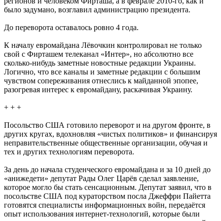
регионов и человеком Фирташа, а в феврале 2010-го, как и
было задумано, возглавил администрацию президента.
До переворота оставалось ровно 4 года.
К началу евромайдана Лёвочкин контролировал не только
свой с Фирташем телеканал «Интер», но абсолютно все
сколько-нибудь заметные новостные редакции Украины.
Логично, что все каналы и заметные редакции с большим
чувством сопереживания отнеслись к майданной эпопее,
разогревая интерес к евромайдану, раскачивая Украину.
+ + +
Посольство США готовило переворот и на другом фронте, в
других кругах, вдохновляя «чистых политиков» и финансируя
неправительственные общественные организации, обучая и
тех и других технологиям переворота.
За день до начала студенческого евромайдана и за 10 дней до
«анижедети» депутат Рады Олег Царёв сделал заявление,
которое могло бы стать сенсационным. Депутат заявил, что в
посольстве США под кураторством посла Джеффри Пайетта
готовятся специалисты информационных войн, передаётся
опыт использования интернет-технологий, которые были