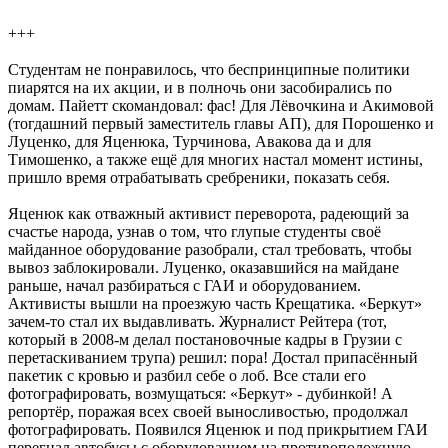
+++
Студентам не понравилось, что беспринципные политики
пиарятся на их акции, и в полночь они засобирались по
домам. Пайетт скомандовал: фас! Для Лёвочкина и Акимовой
(тогдашний первый заместитель главы АП), для Порошенко и
Луценко, для Яценюка, Турчинова, Авакова да и для
Тимошенко, а также ещё для многих настал момент истины,
пришло время отрабатывать сребреники, показать себя.
Яценюк как отважный активист переворота, радеющий за
счастье народа, узнав о том, что глупые студенты своё
майданное оборудование разобрали, стал требовать, чтобы
вывоз заблокировали. Луценко, оказавшийся на майдане
раньше, начал разбираться с ГАИ и оборудованием.
Активисты вышли на проезжую часть Крещатика. «Беркут»
зачем-то стал их выдавливать. Журналист Рейтера (тот,
который в 2008-м делал постановочные кадры в Грузии с
перетаскиванием трупа) решил: пора! Достал припасённый
пакетик с кровью и разбил себе о лоб. Все стали его
фотографировать, возмущаться: «Беркут» - дубинкой! А
репортёр, поражая всех своей выносливостью, продолжал
фотографировать. Появился Яценюк и под прикрытием ГАИ
перегнал автобусы с оборудованием на противоположную