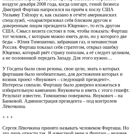
воздухе декабря 2008 года, когда олигарх, гений бизнеса
Дмитрий Фирташ напросился на приём к послу США
Уильяму Тэйлору и, как сказано в отчёте американских
спецслужб, «охарактеризовал себя близким другом и
доверенным лицом президента Ющенко», то есть другом
США. Смысл визита состоял в том, чтобы показать: Фирташ
тот человек, с которым можно иметь дело, но у которого две
беды – Юлия Тимошенко, забравшая газ, и ненавистная
Россия. Фирташ показал себя стратегом, открыл ошибку
Ющенко, который рвёт страну пополам, а её следует целиком,
а не половинкой передать Западу. Для этого нужно…
У Госдепа были свои резоны, свои цели, знать о которых
фирташам было необязательно, для достижения которых и
возник проект «Янукович – следующий президент».
Интересы совпали. Фирташу было доверено вложиться в
избирательную кампанию Януковича и иметь с этого гешефт.
Результат известен. Тимошенко повержена. Янукович – на
Банковой. Администрация президента – под контролем
Лёвочкина.
+ + +
Сергея Лёвочкина принято называть человеком Фирташа. Но
это лишь отчасти так. В известной мере и Фирташ – человек