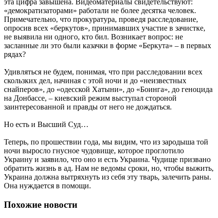
эта цифра завышена. Видеоматериалы свидетельствуют:
«демократизаторами» работали не более десятка человек.
Примечательно, что прокуратура, проведя расследование,
опросив всех «беркутов», принимавших участие в зачистке,
не выявила ни одного, кто бил. Возникает вопрос: не
засланные ли это были казачки в форме «Беркута» – в первых
рядах?
Удивляться не будем, понимая, что при расследовании всех
скользких дел, начиная с этой ночи и до «неизвестных
снайперов», до «одесской Хатыни», до «Боинга», до геноцида
на Донбассе, – киевский режим выступал стороной
заинтересованной и правды от него не дождаться.
Но есть и Высший Суд…
Теперь, по прошествии года, мы видим, что из зародыша той
ночи выросло гнусное чудовище, которое проглотило
Украину и заявило, что оно и есть Украина. Чудище призвано
обратить жизнь в ад. Нам не ведомы сроки, но, чтобы выжить,
Украина должна вытряхнуть из себя эту тварь, залечить раны.
Она нуждается в помощи.
Похожие новости