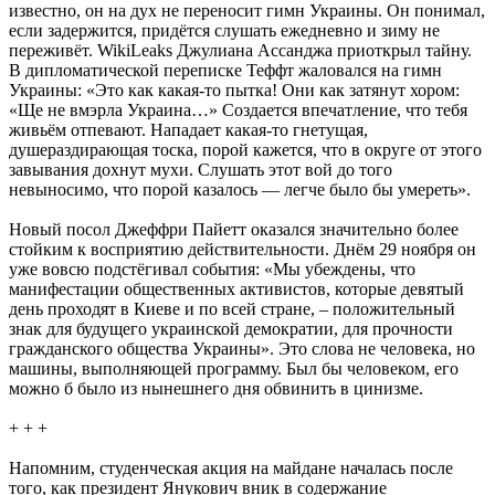
известно, он на дух не переносит гимн Украины. Он понимал,
если задержится, придётся слушать ежедневно и зиму не
переживёт. WikiLeaks Джулиана Ассанджа приоткрыл тайну.
В дипломатической переписке Теффт жаловался на гимн
Украины: «Это как какая-то пытка! Они как затянут хором:
«Ще не вмэрла Украина…» Создается впечатление, что тебя
живьём отпевают. Нападает какая-то гнетущая,
душераздирающая тоска, порой кажется, что в округе от этого
завывания дохнут мухи. Слушать этот вой до того
невыносимо, что порой казалось — легче было бы умереть».
Новый посол Джеффри Пайетт оказался значительно более
стойким к восприятию действительности. Днём 29 ноября он
уже вовсю подстёгивал события: «Мы убеждены, что
манифестации общественных активистов, которые девятый
день проходят в Киеве и по всей стране, – положительный
знак для будущего украинской демократии, для прочности
гражданского общества Украины». Это слова не человека, но
машины, выполняющей программу. Был бы человеком, его
можно б было из нынешнего дня обвинить в цинизме.
+ + +
Напомним, студенческая акция на майдане началась после
того, как президент Янукович вник в содержание