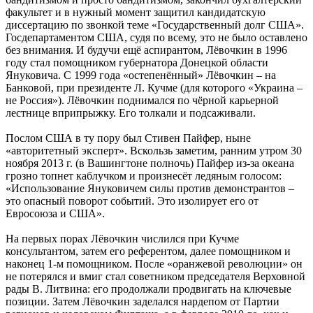
факультет и в нужный момент защитил кандидатскую
диссертацию по звонкой теме «Государственный долг США».
Госдепартаментом США, судя по всему, это не было оставлено
без внимания. И будучи ещё аспирантом, Лёвочкин в 1996
году стал помощником губернатора Донецкой области
Януковича. С 1999 года «остепенённый» Лёвочкин – на
Банковой, при президенте Л. Кучме (для которого «Украина –
не Россия»). Лёвочкин поднимался по чёрной карьерной
лестнице вприпрыжку. Его толкали и подсаживали.
Послом США в ту пору был Стивен Пайфер, ныне
«авторитетный эксперт». Вскользь заметим, ранним утром 30
ноября 2013 г. (в Вашингтоне полночь) Пайфер из-за океана
грозно топнет каблучком и произнесёт ледяным голосом:
«Использование Януковичем силы против демонстрантов –
это опасный поворот событий. Это изолирует его от
Евросоюза и США».
На первых порах Лёвочкин числился при Кучме
консультантом, затем его референтом, далее помощником и
наконец 1-м помощником. После «оранжевой революции» он
не потерялся и вмиг стал советником председателя Верховной
рады В. Литвина: его продолжали продвигать на ключевые
позиции. Затем Лёвочкин заделался нардепом от Партии