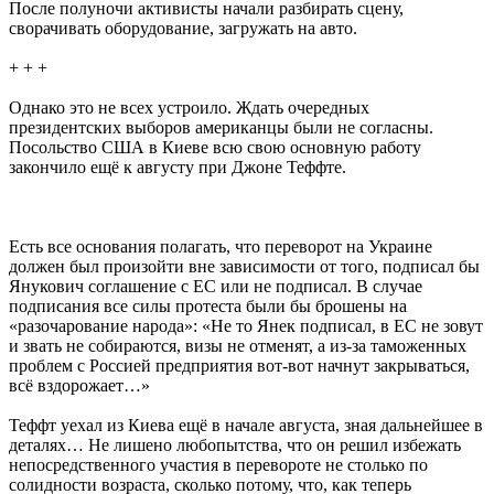
После полуночи активисты начали разбирать сцену,
сворачивать оборудование, загружать на авто.
+ + +
Однако это не всех устроило. Ждать очередных
президентских выборов американцы были не согласны.
Посольство США в Киеве всю свою основную работу
закончило ещё к августу при Джоне Теффте.
Есть все основания полагать, что переворот на Украине
должен был произойти вне зависимости от того, подписал бы
Янукович соглашение с ЕС или не подписал. В случае
подписания все силы протеста были бы брошены на
«разочарование народа»: «Не то Янек подписал, в ЕС не зовут
и звать не собираются, визы не отменят, а из-за таможенных
проблем с Россией предприятия вот-вот начнут закрываться,
всё вздорожает…»
Теффт уехал из Киева ещё в начале августа, зная дальнейшее в
деталях… Не лишено любопытства, что он решил избежать
непосредственного участия в перевороте не столько по
солидности возраста, сколько потому, что, как теперь