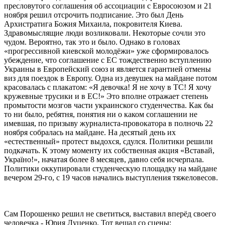
пресловутого соглашения об ассоциации с Евросоюзом и 21
ноября решил отсрочить подписание. Это был День
Архистратига Божия Михаила, покровителя Киева.
Здравомыслящие люди возликовали. Некоторые сочли это
чудом. Вероятно, так это и было. Однако в головах
«прогрессивной киевской молодёжи» уже сформировалось
убеждение, что соглашение с ЕС тождественно вступлению
Украины в Европейский союз и является гарантией отмены
виз для поездок в Европу. Одна из девушек на майдане потом
красовалась с плакатом: «Я девочка! Я не хочу в ТС! Я хочу
кружевные трусики и в ЕС!» Это вполне отражает степень
промытости мозгов части украинского студенчества. Как бы
то ни было, ребятня, понятия ни о каком соглашении не
имевшая, по призыву журналиста-провокатора в полночь 22
ноября собралась на майдане. На десятый день их
«естественный» протест выдохся, сдулся. Политики решили
подкачать. К этому моменту их собственная акция «Вставай,
Україно!», начатая более 8 месяцев, давно себя исчерпала.
Политики оккупировали студенческую площадку на майдане
вечером 29-го, с 19 часов начались выступления тяжеловесов.
Сам Порошенко решил не светиться, выставил вперёд своего
человечка - Юрия Луценко. Тот вещал со сцены: