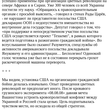
успешно применены при организации цветных революций на
севере Африки и в Сирии. Уже 300 человек со всей Украины
постигли эту науку. «Обращаюсь к правоохранительным
органам с просьбой выяснить, - говорил в стенах Рады Царёв,
- не нарушают ли представители посольства США
декларацию ООН о недопустимости вмешательства во
внутренние дела государства». Депутат говорил о том, что
«при поддержке и непосредственном участии посольства
США осуществляется проект "Техкемп", в рамках которого
ведется подготовка к разжиганию гражданской войны». Во
всеуслышание было сказано! Разумеется, спецслужбы об
активности американского посольства докладывали
Януковичу и его администрации… Бесполезно! Одинокий
голос человека уже был не в состоянии перекрыть грохот
раскочегаренной машины переворота.
+ + +
Мы видим, установка США на организацию гражданской
бойни делалась изначально. Опыт проведения цветных
революций не предполагает иного. После кровавого
грузинского эксперимента «08.08.08» давняя мечта
Вашингтона устроить кровопролитный конфликт между
Украиной и Россией стала целью. Цель подпитывалась
чувством мести, но исходила из общей стратегии.