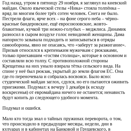
Год назад, утром в пятницу 29 ноября, я заглянул на киевский
майдан. Около языческой стелы «Ника» стояла толпёнка –
вряд ли многим более трёх сотен человек. Снега не было.
Пестрели флаги, ярче всех – на фоне серого неба – чёрно-
красные бандеровские, ещё евросоюзовские, жовто-
блакитные, кучкой три нежно-голубых – меджлиса. Динамик
разносил в сыром воздухе голос невидимой женщины. Дама
напористо зазывала подходить и записываться в отряды
самообороны, явно не опасаясь, что «заберут за разжигание».
Призыв относился к крепеньким мужичкам с рюкзаками,
только приехавшим «гостям столицы», которые в основном и
составляли всю толпу. С противоположной стороны
Крещатика на них уныло взирала тётка сельского вида. На
спине у неё был рюкзак, укрытый до земли флагом ЕС. Она
где-то переночевала и собралась восвояси. Было ясно:
студенческий майдан заглох, сдулся, но его пытаются оживить
приезжими. Подумал: к вечеру 1 декабря (к исходу
воскресенья) от евромайдана ничего не останется; ненависть
будут копить до следующего удобного момента.
Подумал и ошибся.
Мало кто тогда знал о тайных пружинах переворота, о том,
что происходило в предыдущие месяцы, недели, дни в
кулуарах и в кабинетах на Банковой и Грушевского, в