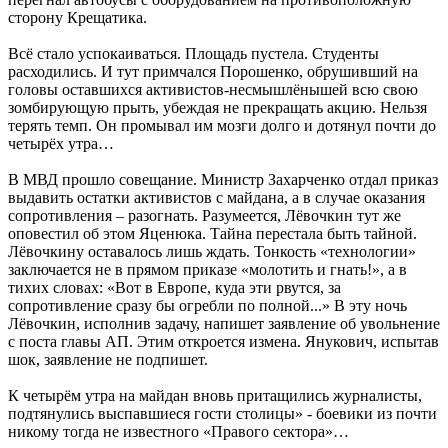
сторону Крещатика.
Всё стало успокаиваться. Площадь пустела. Студенты
расходились. И тут примчался Порошенко, обрушивший на
головы оставшихся активистов-несмышлёнышей всю свою
зомбирующую прыть, убеждая не прекращать акцию. Нельзя
терять темп. Он промывал им мозги долго и дотянул почти до
четырёх утра…
В МВД прошло совещание. Министр Захарченко отдал приказ
выдавить остатки активистов с майдана, а в случае оказания
сопротивления – разогнать. Разумеется, Лёвочкин тут же
оповестил об этом Яценюка. Тайна перестала быть тайной.
Лёвочкину оставалось лишь ждать. Тонкость «технологии»
заключается не в прямом приказе «молотить и гнать!», а в
тихих словах: «Вот в Европе, куда эти рвутся, за
сопротивление сразу бы огребли по полной...» В эту ночь
Лёвочкин, исполнив задачу, напишет заявление об увольнение
с поста главы АП. Этим откроется измена. Янукович, испытав
шок, заявление не подпишет.
К четырём утра на майдан вновь притащились журналисты,
подтянулись выспавшиеся гости столицы» - боевики из почти
никому тогда не известного «Правого сектора»…