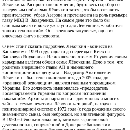
Лёвочкина. Распространено мнение, будто весь сыр-бор со
«зверячьим побиттям» Лёвочкин затеял, чтобы возглавить
правительство, убрав Азарова и претендента на роль премьера
главу МВД В. Захарченко. На самом деле это было бы
слишком мелко и вовсе уж глупо для Лёвочкина, «любителя
тонких технологий». Он – «человек закулисы», одна из
ключевых фигур переворота.
О нём стоит сказать подробнее. Лёвочкин «вознёсся на
Банковую» в 1999 году, задолго до переезда в Киев на
Банковую Януковича. Не исключено, что сам Янукович своим
карьерным взлётом обязан семье Лёвочкина. Дело в том, что
родитель вчерашнего главы АП и нынешнего
«оппозиционного» депутата – Владимир Анатольевич
Лёвочкин – был генерал-полковник, до 2005 года, до
«оранжевой революции», являлся главным тюремщиком
Украины. Его должность именовалась «председатель
Госдепартамента Украины по вопросам исполнения
наказаний». Архивы департамента – для многих и многих
тайна за семью печатями. Лёвочкин-старший, находясь в
пенитенциарной системе с 1972 года (с года рождения своего
знаменитого сына), был неброской, но влиятельной фигурой.
В 1990-е Лёвочкин-младший, занимаясь финансовой
деятельностью, сопряжённой в Донецке с банковским
бандитизмом и просто бандитизмом, закончил бухгалтерский