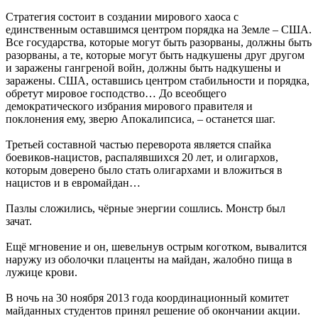
Стратегия состоит в создании мирового хаоса с
единственным оставшимся центром порядка на Земле – США.
Все государства, которые могут быть разорваны, должны быть
разорваны, а те, которые могут быть надкушены друг другом
и заражены гангреной войн, должны быть надкушены и
заражены. США, оставшись центром стабильности и порядка,
обретут мировое господство… До всеобщего
демократического избрания мирового правителя и
поклонения ему, зверю Апокалипсиса, – останется шаг.
Третьей составной частью переворота является спайка
боевиков-нацистов, распалявшихся 20 лет, и олигархов,
которым доверено было стать олигархами и вложиться в
нацистов и в евромайдан…
Пазлы сложились, чёрные энергии сошлись. Монстр был
зачат.
Ещё мгновение и он, шевельнув острым коготком, вывалится
наружу из оболочки плаценты на майдан, жалобно пища в
лужице крови.
В ночь на 30 ноября 2013 года координационный комитет
майданных студентов принял решение об окончании акции.