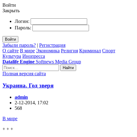
Войти
Закрыть
Логин:
Пароль:
Войти
Забыли пароль?
|
Регистрация
О сайте
В мире
Экономика
Религия
Криминал
Спорт
Культура
Инопресса
Datalife Engine
Softnews Media Group
Найти
Полная версия сайта
Украина. Год зверя
admin
2-12-2014, 17:02
568
В мире
+ + +