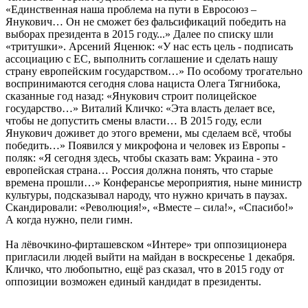
«Единственная наша проблема на пути в Евросоюз –
Янукович… Он не сможет без фальсификаций победить на
выборах президента в 2015 году...» Далее по списку шли
«тритушки». Арсений Яценюк: «У нас есть цель - подписать
ассоциацию с ЕС, выполнить соглашение и сделать нашу
страну европейским государством…» По особому трогательно
воспринимаются сегодня слова нациста Олега Тягнибока,
сказанные год назад: «Янукович строит полицейское
государство…» Виталий Кличко: «Эта власть делает все,
чтобы не допустить смены власти… В 2015 году, если
Янукович доживет до этого времени, мы сделаем всё, чтобы
победить…» Появился у микрофона и человек из Европы -
поляк: «Я сегодня здесь, чтобы сказать вам: Украина - это
европейская страна… Россия должна понять, что старые
времена прошли…» Конферансье мероприятия, ныне министр
культуры, подсказывал народу, что нужно кричать в паузах.
Скандировали: «Революция!», «Вместе – сила!», «Спасибо!»
А когда нужно, пели гимн.
На лёвочкино-фирташевском «Интере» три оппозиционера
пригласили людей выйти на майдан в воскресенье 1 декабря.
Кличко, что любопытно, ещё раз сказал, что в 2015 году от
оппозиции возможен единый кандидат в президенты.