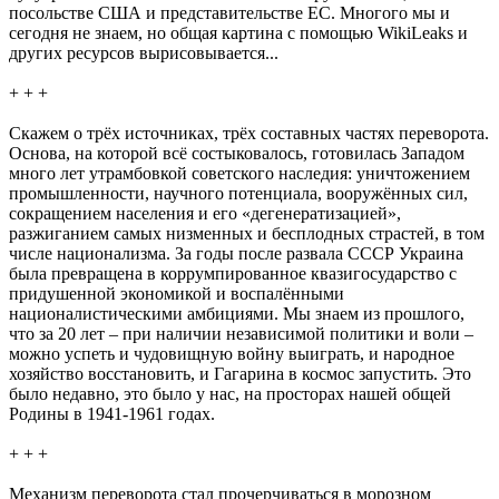
посольстве США и представительстве ЕС. Многого мы и
сегодня не знаем, но общая картина с помощью WikiLeaks и
других ресурсов вырисовывается...
+ + +
Скажем о трёх источниках, трёх составных частях переворота.
Основа, на которой всё состыковалось, готовилась Западом
много лет утрамбовкой советского наследия: уничтожением
промышленности, научного потенциала, вооружённых сил,
сокращением населения и его «дегенератизацией»,
разжиганием самых низменных и бесплодных страстей, в том
числе национализма. За годы после развала СССР Украина
была превращена в коррумпированное квазигосударство с
придушенной экономикой и воспалёнными
националистическими амбициями. Мы знаем из прошлого,
что за 20 лет – при наличии независимой политики и воли –
можно успеть и чудовищную войну выиграть, и народное
хозяйство восстановить, и Гагарина в космос запустить. Это
было недавно, это было у нас, на просторах нашей общей
Родины в 1941-1961 годах.
+ + +
Механизм переворота стал прочерчиваться в морозном