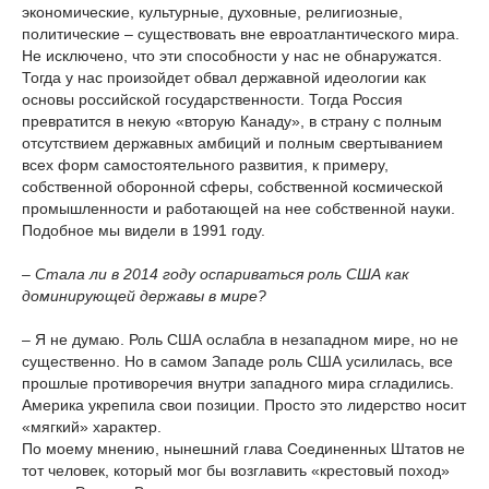
экономические, культурные, духовные, религиозные,
политические – существовать вне евроатлантического мира.
Не исключено, что эти способности у нас не обнаружатся.
Тогда у нас произойдет обвал державной идеологии как
основы российской государственности. Тогда Россия
превратится в некую «вторую Канаду», в страну с полным
отсутствием державных амбиций и полным свертыванием
всех форм самостоятельного развития, к примеру,
собственной оборонной сферы, собственной космической
промышленности и работающей на нее собственной науки.
Подобное мы видели в 1991 году.
– Стала ли в 2014 году оспариваться роль США как
доминирующей державы в мире?
– Я не думаю. Роль США ослабла в незападном мире, но не
существенно. Но в самом Западе роль США усилилась, все
прошлые противоречия внутри западного мира сгладились.
Америка укрепила свои позиции. Просто это лидерство носит
«мягкий» характер.
По моему мнению, нынешний глава Соединенных Штатов не
тот человек, который мог бы возглавить «крестовый поход»