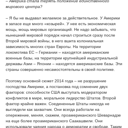
– Америка стала терять положение единственного
мирового центра?
– Я бы не выдавал желаемое за действительное. У Америки
в запасе еще много «козырей». У нее есть экономическая
мощь, мощь мировых организаций. Не надо забывать, что
нынешний мировой порядок начал строиться сразу после
Второй мировой войны, в него вшита колониальная
зависимость многих стран Европы. На территории
локомотива ЕС – Германии – находятся американские
военные базы, на территории крупнейшей индустриальной
державы Азии – Японии – находятся американские базы. Эти
страны совершенно несамостоятельны в своей политике.
Поэтому основной сюжет 2014 года – не разрушение
господства Америки, а постановка под сомнение двух
факторов: способности США выступать модератором
конфликтов в мире, моральное лидерство Штатов. Второй
фактор крайне важен. Соединенные Штаты никогда не
выглядели как захватчик. Они всегда работали на
опережение, меняя, скажем, проамериканского Шеварнадзе
на еще более проамериканского Саакашвили. Они
использовали чаяния народа о демократии и свободе. Таким