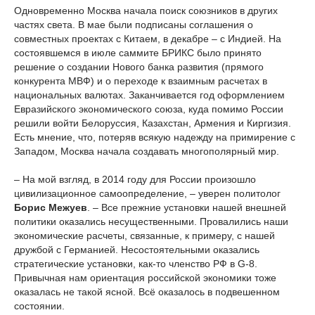
Одновременно Москва начала поиск союзников в других
частях света. В мае были подписаны соглашения о
совместных проектах с Китаем, в декабре – с Индией. На
состоявшемся в июле саммите БРИКС было принято
решение о создании Нового банка развития (прямого
конкурента МВФ) и о переходе к взаимным расчетах в
национальных валютах. Заканчивается год оформлением
Евразийского экономического союза, куда помимо России
решили войти Белоруссия, Казахстан, Армения и Киргизия.
Есть мнение, что, потеряв всякую надежду на примирение с
Западом, Москва начала создавать многополярный мир.
– На мой взгляд, в 2014 году для России произошло
цивилизационное самоопределение, – уверен политолог
Борис Межуев
. – Все прежние установки нашей внешней
политики оказались несущественными. Провалились наши
экономические расчеты, связанные, к примеру, с нашей
дружбой с Германией. Несостоятельными оказались
стратегические установки, как-то членство РФ в G-8.
Привычная нам ориентация российской экономики тоже
оказалась не такой ясной. Всё оказалось в подвешенном
состоянии.