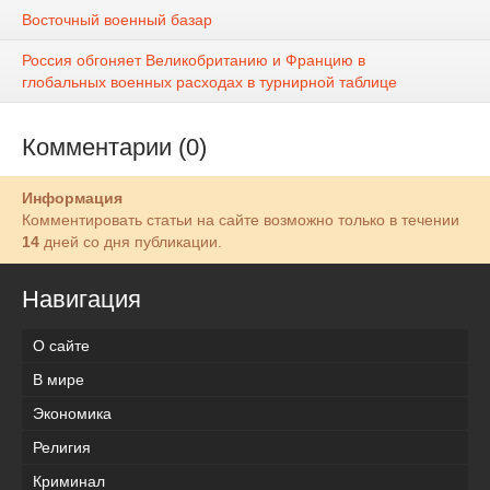
Восточный военный базар
Россия обгоняет Великобританию и Францию в
глобальных военных расходах в турнирной таблице
Комментарии (0)
Информация
Комментировать статьи на сайте возможно только в течении
14
дней со дня публикации.
Навигация
О сайте
В мире
Экономика
Религия
Криминал