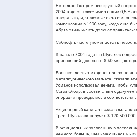
Не только Газпром, как крупный энерге
2004 года он также имел опции 0,5% а
говорят люди, знакомые с его финансам
компенсации в 1996 году, когда еще бы
Абрамовичу купить долю от правительс
Сибнефть часто упоминается в новостях
В начале 2004 года г-н Шувалов попро
приносящий доходы от $ 50 млн, которы
Большая часть этих денег пошла на ин
металлургического магната, сказали эт
Усманов использовал деньги, чтобы ку
Corus Group, в соответствии с документ
операции проводились в соответствии 
Акционерный капитал позже восстановил
Трест Шувалова получил $ 120 500 000
В официальных заявлениях в последние
немного больше, чем имеющиеся у них г