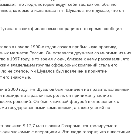
ывает, что люди, которые ведут себя так, как он, обычно
яков, которые и испытывает г-н Шувалов, но я думаю, что он
Путина о своих финансовых операциях в то время, сообщил
валов в начале 1990-х годов создал прибыльную практику,
вных магнатов России. Он оставался друзьями со многими из них
тво в 1997 году, в то время люди, близкие к нему рассказали, что
ческим владельцем группы оффшорных компаний стала его
ло не слепое, г-н Шувалов был вовлечен в принятие
 его знакомые.
сти в 2000 году, г-н Шувалов был назначен на правительственный
и президента в различных ролях он принимал участие в
ческих решений. Он был ключевой фигурой в отношениях с
ыми государственными компаниями, а также усилий по
ст вложили $ 17,7 млн в акции Газпрома, контролируемого
и люди знакомые с операциями. Эти люди говорят, что инвестиции