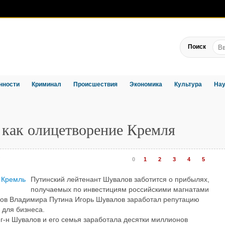
Поиск
нности
Криминал
Происшествия
Экономика
Культура
Нау
 как олицетворение Кремля
0
1
2
3
4
5
Путинский лейтенант Шувалов заботится о прибылях,
получаемых по инвестициям российскими магнатами
ков Владимира Путина Игорь Шувалов заработал репутацию
 для бизнеса.
 г-н Шувалов и его семья заработала десятки миллионов