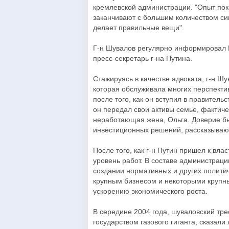
кремлевской администрации. "Опыт показ
заканчивают с большим количеством син
делает правильные вещи".
Г-н Шувалов регулярно информировал 
пресс-секретарь г-на Путина.
Стажируясь в качестве адвоката, г-н Шу
которая обслуживала многих перспекти
после того, как он вступил в правительс
он передал свои активы семье, факти
неработающая жена, Ольга. Доверие бы
инвестиционных решений, рассказывают
После того, как г-н Путин пришел к вла
уровень работ. В составе администраци
создании нормативных и других полити
крупным бизнесом и некоторыми крупн
ускорению экономического роста.
В середине 2004 года, шуваловский тре
государством газового гиганта, сказал