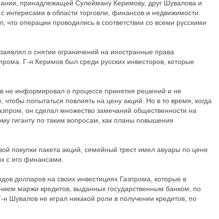
пании, принадлежащей Сулейману Керимову, друг Шувалова и
 с интересами в области торговли, финансов и недвижимости.
л, что операции проводились в соответствии со всеми русскими
 заявлял о снятии ограничений на иностранные права
прома. Г-н Керимов был среди русских инвесторов, которые
лов не информировал о процессе принятия решений и не
 чтобы попытаться повлиять на цену акций. Но в то время, когда
азпром, он сделал множество замечаний общественности на
ому гиганту по таким вопросам, как планы повышения
вой покупки пакета акций, семейный трест имел авуары по цене
ых с его финансами.
дов долларов на своих инвестициях Газпрома, которые в
нием маржи кредитов, выданных государственным банком, по
-н Шувалов не играл никакой роли в получении кредитов, по