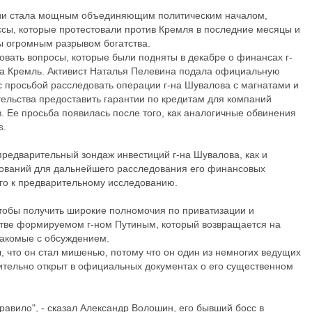
ции стала мощным объединяющим политическим началом,
сы, которые протестовали против Кремля в последние месяцы и
ы огромным разрывом богатства.
овать вопросы, которые были подняты в декабре о финансах г-
на Кремль. Активист Наталья Пелевина подала официальную
 с просьбой расследовать операции г-на Шувалова с магнатами и
ельства предоставить гарантии по кредитам для компаний
. Ее просьба появилась после того, как аналогичные обвинения
s.
предварительный зондаж инвестиций г-на Шувалова, как и
снований для дальнейшего расследования его финансовых
го к предварительному исследованию.
чтобы получить широкие полномочия по приватизации и
стве формируемом г-ном Путиным, который возвращается на
накомые с обсуждением.
л, что он стал мишенью, потому что он один из немногих ведущих
сительно открыт в официальных документах о его существенном
равило", - сказал Александр Волошин, его бывший босс в