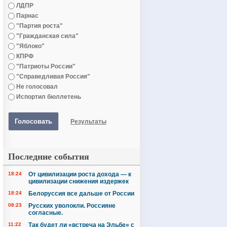
ЛДПР
Парнас
"Партия роста"
"Гражданская сила"
"Яблоко"
КПРФ
"Патриоты России"
"Справедливая Россия"
Не голосовал
Испортил бюллетень
Голосовать
Результаты
Последние события
18:24
От цивилизации роста дохода — к
цивилизации снижения издержек
18:24
Белоруссия все дальше от России
08:23
Русских уволокли. Россияне
согласные.
11:22
Так будет ли «встреча на Эльбе» с