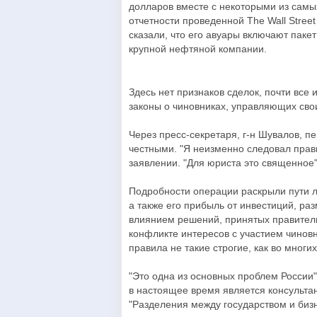
долларов вместе с некоторыми из сам
отчетности проведенной The Wall Stree
сказали, что его авуары включают пакет
крупной нефтяной компании.
Здесь нет признаков сделок, почти все
законы о чиновниках, управляющих сво
Через пресс-секретаря, г-н Шувалов, п
честными. "Я неизменно следовал прави
заявлении. "Для юриста это священное"
Подробности операции раскрыли пути л
а также его прибыль от инвестиций, р
влиянием решений, принятых правител
конфликте интересов с участием чиновн
правила не такие строгие, как во многи
"Это одна из основных проблем России"
в настоящее время является консульта
"Разделения между государством и бизн