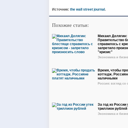
Источник:
the wall street journal
.
Похожие статьи:
Михаил Делягин:
Правительство б
справилось с кри
запретило произ
"кризис"
Экономика и бизн
Время, чтобы пр
коттедж. Россиян
наличными
Россия: взгляд со
За год из России 
триллион рублей
Экономика и бизн