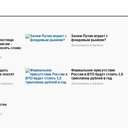
Зачем Путин играет с
лестяще
фондовым рынком?
зисом -
Экономика и бизнес
носить слово
ес
одать
Формальное присутствие
е платят
России в ВТО будет стоить 1,5
триллиона рублей в год
 стороны
Экономика и бизнес
утек
ес