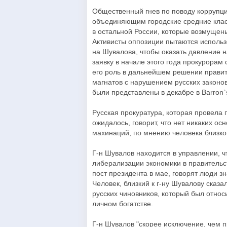
Общественный гнев по поводу корруп
объединяющим городские средние клас
в остальной России, которые возмущен
Активисты оппозиции пытаются использ
на Шувалова, чтобы оказать давление 
заявку в начале этого года прокурорам
его роль в дальнейшем решении правит
магнатов с нарушением русских законов
были представлены в декабре в Barron`
Русская прокуратура, которая провела 
ожидалось, говорит, что нет никаких о
махинаций, по мнению человека близко
Г-н Шувалов находится в управлении, 
либерализации экономики в правитель
пост президента в мае, говорят люди з
Человек, близкий к г-ну Шувалову сказа
русских чиновников, который был отно
личном богатстве.
Г-н Шувалов "скорее исключение, чем п