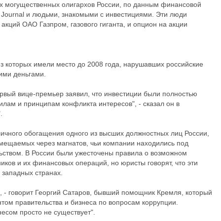
ых могущественных олигархов России, по данным финансовой
t Journal и людьми, знакомыми с инвестициями. Эти люди
 акций ОАО Газпром, газового гиганта, и опцион на акции
 из которых имели место до 2008 года, нарушавших российские
ими деньгами.
ервый вице-премьер заявил, что инвестиции были полностью
лам и принципам конфликта интересов", - сказал он в
.
ичного обогащения одного из высших должностных лиц России,
азмещаемых через магнатов, чьи компании находились под
ьством. В России были ужесточены правила о возможном
иков и их финансовых операций, но юристы говорят, что эти
х западных странах.
, - говорит Георгий Сатаров, бывший помощник Кремля, который
нтом правительства и бизнеса по вопросам коррупции.
есом просто не существует".