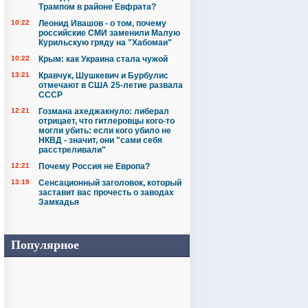
Трампом в районе Евфрата?
10:22
Леонид Ивашов - о том, почему
российские СМИ заменили Малую
Курильскую гряду на "Хабомаи"
10:22
Крым: как Украина стала чужой
13:21
Кравчук, Шушкевич и Бурбулис
отмечают в США 25-летие развала
СССР
12:21
Гозмана ахеджакнуло: либерал
отрицает, что гитлеровцы кого-то
могли убить: если кого убило не
НКВД - значит, они "сами себя
расстреливали"
12:21
Почему Россия не Европа?
13:19
Сенсационный заголовок, который
заставит вас прочесть о заводах
Замкадья
Популярное