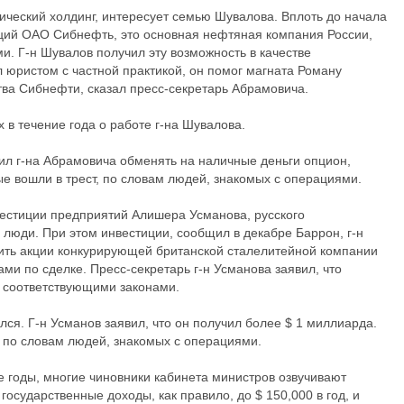
тический холдинг, интересует семью Шувалова. Вплоть до начала
кций ОАО Сибнефть, это основная нефтяная компания России,
и. Г-н Шувалов получил эту возможность в качестве
л юристом с частной практикой, он помог магната Роману
тва Сибнефти, сказал пресс-секретарь Абрамовича.
 в течение года о работе г-на Шувалова.
сил г-на Абрамовича обменять на наличные деньги опцион,
е вошли в трест, по словам людей, знакомых с операциями.
вестиции предприятий Алишера Усманова, русского
и люди. При этом инвестиции, сообщил в декабре Баррон, г-н
пить акции конкурирующей британской сталелитейной компании
ами по сделке. Пресс-секретарь г-н Усманова заявил, что
с соответствующими законами.
ся. Г-н Усманов заявил, что он получил более $ 1 миллиарда.
, по словам людей, знакомых с операциями.
 годы, многие чиновники кабинета министров озвучивают
осударственные доходы, как правило, до $ 150,000 в год, и