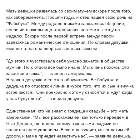
Мать девушки развелась со своим мужем вскоре после того,
как забеременела. Прошли годы, и отец нашел свою дочь на
"Фэйсбуке". Между родственниками завязалось общение,
после чего школьница отправилась погостить к отцу на
неделю. Вскоре после первой встречи между парой
завязались романтические отношения. По словам девушки,
именно тогда она впервые занялась сексом.
"До этого я чувствовала себя ужасно зажатой в обществе
мужчин. Но с отцом все было иначе. Мы очень похожи. Это
касается и секса", — заявила американка.
Недавно девушка и ее отец обручились. Ее бабушка и
дедушка по отцовской линии в курсе того, что их сын и внучка
встречаются. "Они прекрасно к этому относятся и ждут, когда
у нас будут дети", — заявила девушка.
Единственная, кто не знает о грядущей свадьбе – это мать
американки. "Мы все расскажем ей, как только переедем в
Нью-Джерси, где инцест между взрослыми людьми не
является преступлением. Если она захочет, мы оплатим ей
дорогу, и мама приедет навестить нас", — заявила девушка.