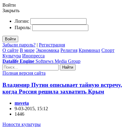
Войти
Закрыть
Логин:
Пароль:
Войти
Забыли пароль?
|
Регистрация
О сайте
В мире
Экономика
Религия
Криминал
Спорт
Культура
Инопресса
Datalife Engine
Softnews Media Group
Найти
Полная версия сайта
Владимир Путин описывает тайную встречу,
когда Россия решила захватить Крым
msveta
9-03-2015, 15:12
1446
Новости культуры