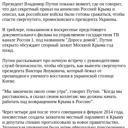
Президент Владимир Путин показал момент, где он говорит,
что дал секретный приказ на аннексию Россией Крыма и
описал, как российские войска были готовы сражаться, чтобы
спасти свергнутого, промосковского президента Украины.
В трейлере, показанном в воскресенье предстоящего
документального фильма на управляемом государством ТВ
канале Россия 1, под названием "Дорога домой", Путин
открыто обсуждает спорный захват Москвой Крыма год
назад.
Путин рассказывает про ночную встречу с руководителями
служб безопасности, чтобы обсудить, как вывезти свергнутого
президента Виктора Януковича, который бежал от
прозападного уличного восстания в украинской столице
Киеве.
"Мы закончили около семи утра", говорит Путин. "Когда мы
расставались, я сказал своим коллегам: мы должны начать
работать над возвращением Крыма в Россию”.
Через четыре дня после этого совещания в феврале 2014 года,
неизвестные солдаты захватили местный парламент в Крыму
и депутаты спешно проголосовали за новое правительство.
Украинская провинция была затем официально присоединена