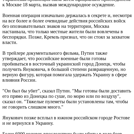
к Москве 18 марта, вызвав международное осуждение.
Военная операция изначально держалась в секрете и, несмотря
на все более и более очевидные действия российских войск
без опознавательных знаков на территории, Москва
настаивала, что только местные жители были вовлечены в
беспорядки. Позже, Кремль признал, что он стоял за захватом
власти.
В трейлере документального фильма, Путин также
утверждает, что российские военные были готовы
пробиваться в восточный украинский город Донецк, чтобы
получить Януковича, в большой степени развращенную, но
верную фигуру, которая помогала удержать Украину в сфере
влияния России.
"Он был бы убит", сказал Путин. "Мы готовы были доставить
его прямо из Донецка по суше, по морю или по воздуху",
сказал он. "Тяжелые пулеметы были установлены там, чтобы
не говорить слишком много."
Янукович позже всплыл в южном российском городе Ростове
и не вернулся в Украину.
Более 6000 человек впоследствии были убиты в ходе боев