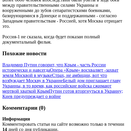
между правительственными силами Украины и
вооруженными до зубов сепаратистскими боевиками,
базирующимися в Донецке и поддержанными - согласно
Западным правительствам - Россией, хотя Москва отрицает
это.
Россия-1 не сказала, когда будет показан полный
документальный фильм.
Похожие новости
Владимир Путин говорит, что Крым - часть России
исторически и навсегда
Опера «Крым» восхваляет -захват
земля Москвой в музыке
Страх, не амбиции, вот что
возбуждает Москву в Украине
Белый дом приглашает главу
Украины, в то время, как российские войска сжимают
мертвой хваткой Крым
Путин готов вторгнуться в Украину;
Киев предупреждает о войне
Комментарии (0)
Информация
Комментировать статьи на сайте возможно только в течении
14
дней со дня публикации.