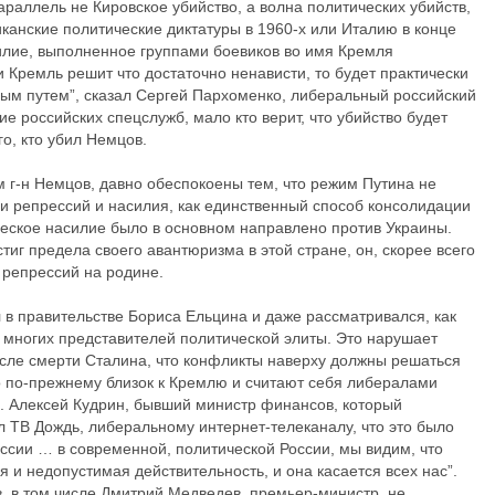
араллель не Кировское убийство, а волна политических убийств,
канские политические диктатуры в 1960-х или Италию в конце
илие, выполненное группами боевиков во имя Кремля
 Кремль решит что достаточно ненависти, то будет практически
ым путем”, сказал Сергей Пархоменко, либеральный российский
е российских спецслужб, мало кто верит, что убийство будет
го, кто убил Немцов.
м г-н Немцов, давно обеспокоены тем, что режим Путина не
ии репрессий и насилия, как единственный способ консолидации
ческое насилие было в основном направлено против Украины.
стиг предела своего авантюризма в этой стране, он, скорее всего
 репрессий на родине.
 в правительстве Бориса Ельцина и даже рассматривался, как
 многих представителей политической элиты. Это нарушает
сле смерти Сталина, что конфликты наверху должны решаться
о по-прежнему близок к Кремлю и считают себя либералами
. Алексей Кудрин, бывший министр финансов, который
л ТВ Дождь, либеральному интернет-телеканалу, что это было
ссии … в современной, политической России, мы видим, что
я и недопустимая действительность, и она касается всех нас”.
в, в том числе Дмитрий Медведев, премьер-министр, не