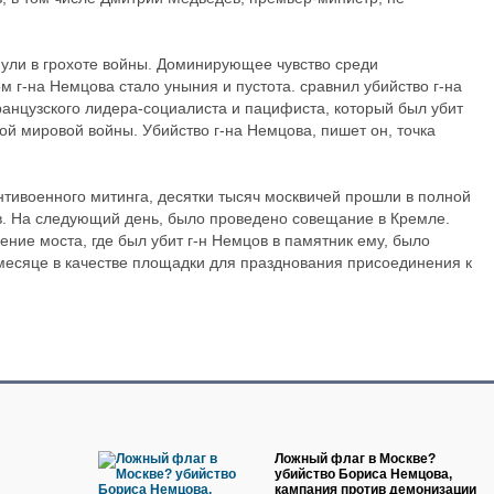
ули в грохоте войны. Доминирующее чувство среди
м г-на Немцова стало уныния и пустота. сравнил убийство г-на
нцузского лидера-социалиста и пацифиста, который был убит
й мировой войны. Убийство г-на Немцова, пишет он, точка
нтивоенного митинга, десятки тысяч москвичей прошли в полной
ов. На следующий день, было проведено совещание в Кремле.
ение моста, где был убит г-н Немцов в памятник ему, было
 месяце в качестве площадки для празднования присоединения к
Ложный флаг в Москве?
убийство Бориса Немцова,
кампания против демонизации