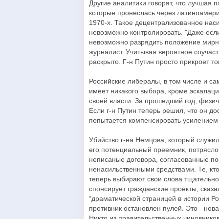
Другие аналитики говорят, что лучшая п
которые пронеслась через латиноамери
1970-х. Такое децентрализованное нас
невозможно контролировать. "Даже если
невозможно разрядить положение мирн
журналист. Учитывая вероятное соучасти
раскрыто. Г-н Путин просто прикроет то
Российские либералы, в том числе и са
имеет никакого выбора, кроме эскалац
своей власти. За прошедший год, физи
Если г-н Путин теперь решил, что он до
попытается компенсировать усилением
Убийство г-на Немцова, который служил
его потенциальный преемник, потрясло
неписаные договора, согласованные по
ненасильственными средствами. Те, кт
теперь выбирают свои слова тщательно
спонсирует гражданские проекты, сказа
“драматической страницей в истории Ро
противник остановлен пулей. Это - нова
Никто из правительственных чиновнико