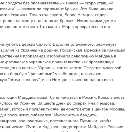
кие солдаты без опознавательных знаков — скоро ставших
ловечки” — захватили парламент Крыма. Это было начало
отив Украины. Точно год спустя, Борис Немцов, лидер
стрелен на мосту под стенами Кремля. Несколькими днями
тивоенного митинга 1-го марта. Марш превратился в его
не куполов церкви Святого Василия Блаженного, знаменует
асилия из Украины на родину. Российская агрессия за границей
ударственная пропаганда изображали революцию Майдана в
емократическое украинское правительство как прозападную
станцев на востоке Украины, как ее жертв. Средства массовой
в на борьбу с "фашистами" у себя дома, показывая
ую "пятую колонну", и г-н Немцов в качестве одного из их
волюция Майдана может быть начаться в России, Кремль вновь
улось на Украине. За шесть дней до смерти г-на Немцова,
дана”, который привлек тысячи демонстрантов в центре Москвы,
ад и российских либералов. Мускулистые бандиты,
адырова, военачальника, поставленного Путиным, чтобы
с надписями "Путин и Кадыров предотвратят Майдан в России»,