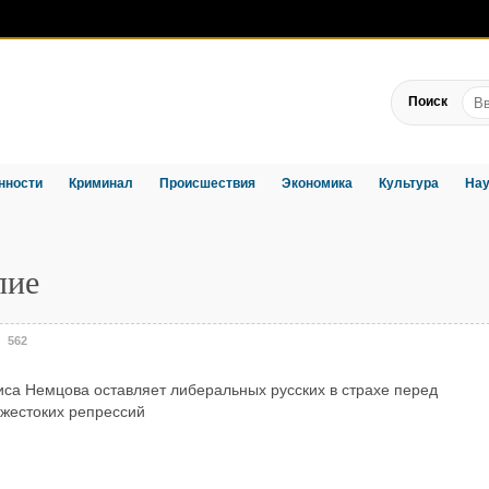
Поиск
нности
Криминал
Происшествия
Экономика
Культура
Нау
лие
562
иса Немцова оставляет либеральных русских в страхе перед
 жестоких репрессий