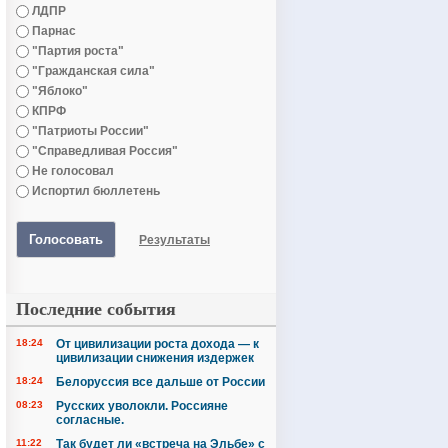
ЛДПР
Парнас
"Партия роста"
"Гражданская сила"
"Яблоко"
КПРФ
"Патриоты России"
"Справедливая Россия"
Не голосовал
Испортил бюллетень
Голосовать
Результаты
Последние события
18:24
От цивилизации роста дохода — к
цивилизации снижения издержек
18:24
Белоруссия все дальше от России
08:23
Русских уволокли. Россияне
согласные.
11:22
Так будет ли «встреча на Эльбе» с