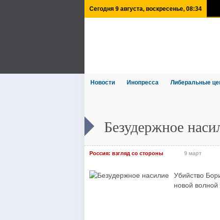
Сегодня 9 августа, воскресенье, 08:34
Новости
Инопресса
Либеральные це
Безудержное наси
Россия: взгляд со стороны
9 март
Убийство Бор
новой волной