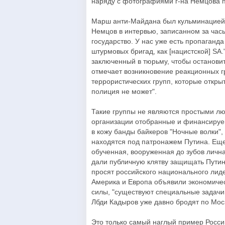
наряду с фотографиями г-на Немцова 
Марш анти-Майдана был кульминацией д
Немцов в интервью, записанном за час
государство. У нас уже есть пропаганда
штурмовых бригад, как [нацистской] SA
заключенный в тюрьму, чтобы останови
отмечает возникновение реакционных г
террористических групп, которые открыт
полиция не может".
Такие группы не являются простыми лю
организации отобранные и финансируе
в кожу банды байкеров "Ночные волки",
находятся под патронажем Путина. Еще
обученная, вооруженная до зубов личн
дали публичную клятву защищать Путин
просят российского национального лиде
Америка и Европа объявили экономичес
силы, "существуют специальные задачи,
Лбди Кадыров уже давно бродят по Мос
Это только самый наглый пример Росси