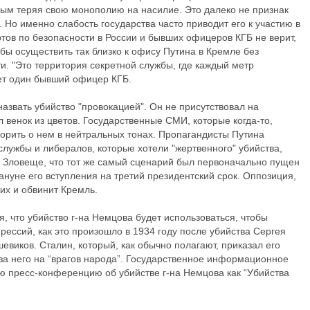
ым теряя свою монополию на насилие. Это далеко не признак
. Но именно слабость государства часто приводит его к участию в
ртов по безопасности в России и бывших офицеров КГБ не верит,
бы осуществить так близко к офису Путина в Кремле без
и. "Это территория секретной службы, где каждый метр
ет один бывший офицер КГБ.
азвать убийство "провокацией". Он не присутствовал на
л венок из цветов. Государственные СМИ, которые когда-то,
ворить о нем в нейтральных тонах. Пропагандисты Путина
лужбы и либералов, которые хотели "жертвенного" убийства,
. Зловеще, что тот же самый сценарий был первоначально пущен
кануне его вступления на третий президентский срок. Оппозиция,
оих и обвинит Кремль.
 что убийство г-на Немцова будет использоваться, чтобы
рессий, как это произошло в 1934 году после убийства Сергея
евиков. Сталин, который, как обычно полагают, приказал его
 за него на “врагов народа”. Государственное информационное
ою пресс-конференцию об убийстве г-на Немцова как “Убийства