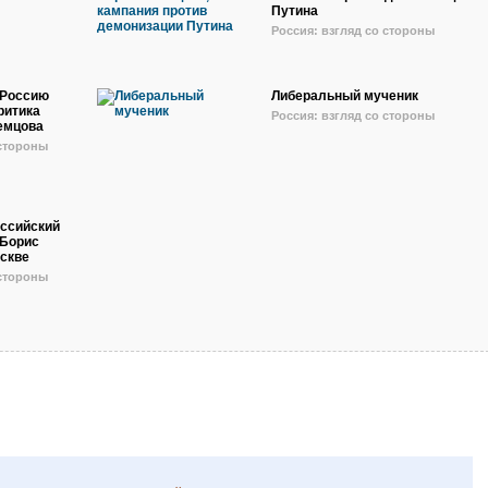
Путина
Россия: взгляд со стороны
 Россию
Либеральный мученик
ритика
Россия: взгляд со стороны
емцова
 стороны
оссийский
 Борис
оскве
 стороны