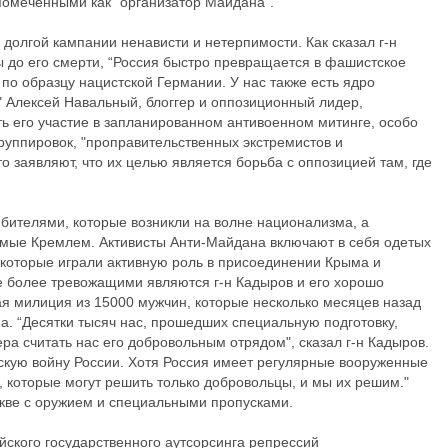
помеченными как "организатор Майдана".
олгой кампании ненависти и нетерпимости. Как сказал г-н
ы до его смерти, “Россия быстро превращается в фашистское
 по образцу нацистской Германии. У нас также есть ядро
." Алексей Навальный, блоггер и оппозиционный лидер,
ть его участие в запланированном антивоенном митинге, особо
руппировок, "проправительственных экстремистов и
о заявляют, что их целью является борьба с оппозицией там, где
бителями, которые возникли на волне национализма, а
мые Кремлем. Активисты Анти-Майдана включают в себя одетых
 которые играли активную роль в присоединении Крыма и
 более тревожащими являются г-н Кадыров и его хорошо
ая милиция из 15000 мужчин, которые несколько месяцев назад
а. “Десятки тысяч нас, прошедших специальную подготовку,
ра считать нас его добровольным отрядом", сказал г-н Кадыров.
кую войну России. Хотя Россия имеет регулярные вооруженные
 которые могут решить только добровольцы, и мы их решим."
кве с оружием и специальными пропусками.
йского государственного аутсорсинга репрессий