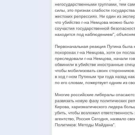
негосударственными группами, тем сам
силы, это признак слабости государства
жестоких репрессиях. Ни один из экспе
что убийство г-на Немцова можно было 
соучастия государственной безопасност
находится под наблюдением", объясня
Первоначальная реакция Путина была н
похоронах г-на Немцова, хотя он посла
преследовали г-на Немцова, начали го
обвинили в убийстве иностранные спецс
чтобы мобилизовать своих сторонников
в ход г-ном Путиным три года назад на
по его словам, пожертвует одним из св
Многие российские либералы опасаются,
развязать новую фазу политических реп
Кирова, харизматического лидера больш
убить, чтобы возложил ответственность
агентство, Россия Сегодня, назвало св
Политиков: Методы Майдана”.