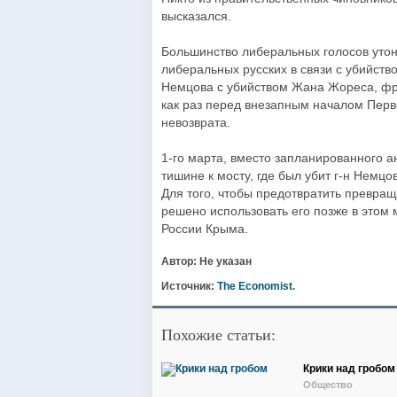
высказался.
Большинство либеральных голосов утон
либеральных русских в связи с убийство
Немцова с убийством Жана Жореса, фра
как раз перед внезапным началом Перво
невозврата.
1-го марта, вместо запланированного а
тишине к мосту, где был убит г-н Немц
Для того, чтобы предотвратить превращ
решено использовать его позже в этом
России Крыма.
Автор: Не указан
Источник:
The Economist
.
Похожие статьи:
Крики над гробом
Общество