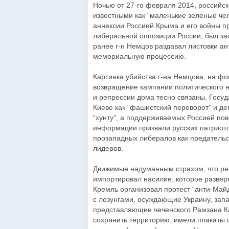
Ночью от 27-го февраля 2014, российс
известными как “маленькие зеленые че
аннексии Россией Крыма и его войны пр
либеральной оппозиции России, был за
ранее г-н Немцов раздавал листовки ан
мемориальную процессию.
Картинка убийства г-на Немцова, на фо
возвращение кампании политического н
и репрессии дома тесно связаны. Гос
Киеве как “фашистский переворот” и д
“хунту”, а поддерживаемых Россией пов
информации призвали русских патриото
прозападных либералов как предательск
лидеров.
Движимые надуманным страхом, что ре
импортировал насилие, которое разверн
Кремль организовал протест “анти-Май
с лозунгами, осуждающие Украину, зап
представляющие чеченского Рамзана К
сохранить территорию, имели плакаты 