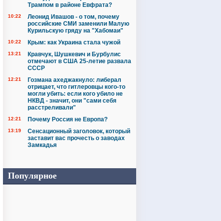
Трампом в районе Евфрата?
10:22
Леонид Ивашов - о том, почему
российские СМИ заменили Малую
Курильскую гряду на "Хабомаи"
10:22
Крым: как Украина стала чужой
13:21
Кравчук, Шушкевич и Бурбулис
отмечают в США 25-летие развала
СССР
12:21
Гозмана ахеджакнуло: либерал
отрицает, что гитлеровцы кого-то
могли убить: если кого убило не
НКВД - значит, они "сами себя
расстреливали"
12:21
Почему Россия не Европа?
13:19
Сенсационный заголовок, который
заставит вас прочесть о заводах
Замкадья
Популярное