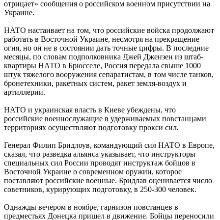
отрицает» сообщения о российском военном присутствии на
Украине.
НАТО настаивает на том, что российские войска продолжают
работать в Восточной Украине, несмотря на прекращение
огня, но он не в состоянии дать точные цифры. В последние
месяцы, по словам подполковника Джей Джензен из штаб-
квартиры НАТО в Брюсселе, Россия передала свыше 1000
штук тяжелого вооружения сепаратистам, в том числе танков,
бронетехники, ракетных систем, ракет земля-воздух и
артиллерии.
НАТО и украинская власть в Киеве убеждены, что
российские военнослужащие в удерживаемых повстанцами
территориях осуществляют подготовку прокси сил.
Генерал Филип Бридлоув, командующий сил НАТО в Европе,
сказал, что разведка альянса указывает, что инструкторы
специальных сил России проводят инструктаж бойцов в
Восточной Украине о современном оружии, которое
поставляют российские военные. Бридлав оценивается число
советников, курирующих подготовку, в 250-300 человек.
Однажды вечером в ноябре, гарнизон повстанцев в
предместьях Донецка пришел в движение. Бойцы переносили