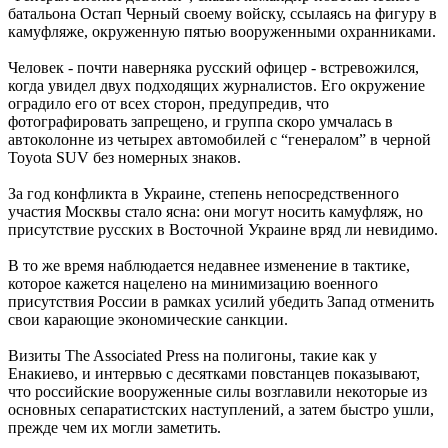
батальона Остап Черный своему войску, ссылаясь на фигуру в
камуфляже, окруженную пятью вооруженными охранниками.
Человек - почти наверняка русский офицер - встревожился,
когда увидел двух подходящих журналистов. Его окружение
оградило его от всех сторон, предупредив, что
фотографировать запрещено, и группа скоро умчалась в
автоколонне из четырех автомобилей с “генералом” в черной
Toyota SUV без номерных знаков.
За год конфликта в Украине, степень непосредственного
участия Москвы стало ясна: они могут носить камуфляж, но
присутствие русских в Восточной Украине вряд ли невидимо.
В то же время наблюдается недавнее изменение в тактике,
которое кажется нацелено на минимизацию военного
присутствия России в рамках усилий убедить Запад отменить
свои карающие экономические санкции.
Визиты The Associated Press на полигоны, такие как у
Енакиево, и интервью с десятками повстанцев показывают,
что российские вооруженные силы возглавили некоторые из
основных сепаратистских наступлений, а затем быстро ушли,
прежде чем их могли заметить.