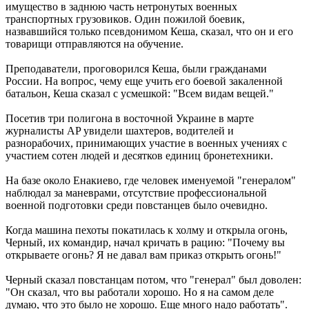
имущество в заднюю часть нетронутых военных
транспортных грузовиков. Один пожилой боевик,
назвавшийся только псевдонимом Кеша, сказал, что он и его
товарищи отправляются на обучение.
Преподаватели, проговорился Кеша, были гражданами
России. На вопрос, чему еще учить его боевой закаленной
батальон, Кеша сказал с усмешкой: "Всем видам вещей."
Посетив три полигона в восточной Украине в марте
журналисты AP увидели шахтеров, водителей и
разнорабочих, принимающих участие в военных учениях с
участием сотен людей и десятков единиц бронетехники.
На базе около Енакиево, где человек именуемой "генералом"
наблюдал за маневрами, отсутствие профессиональной
военной подготовки среди повстанцев было очевидно.
Когда машина пехоты покатилась к холму и открыла огонь,
Черный, их командир, начал кричать в рацию: "Почему вы
открываете огонь? Я не давал вам приказ открыть огонь!"
Черный сказал повстанцам потом, что "генерал" был доволен:
"Он сказал, что вы работали хорошо. Но я на самом деле
думаю, что это было не хорошо. Еще много надо работать".