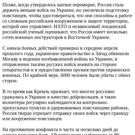
Позже, когда утвердилось шаткое перемирие, Россия стала
держать меньше войск на Украине, но увеличила подготовку
повстанцев, чтобы удостовериться, что они способны к работе
со сложным российским вооружением и защите территории,
которой они управляют. НАТО и независимый лондонский
российский ученый оценивают, что Россия имеет несколько
сотен военных инструкторов в Восточной Украине.
С начала боевых действий примерно в середине апреля
прошлого года, украинское правительство и Запад обвинили
Москву в ведении необъявленной войны на Украине, в
отправлении тысячи русских войск воевать на стороне
сепаратистов и в предоставлении оружия против украинских
военных. По крайней мере, 6000 человек были убиты с обеих
сторон.
В то время как Кремль признает, что многие россияне
сражались в Украине в качестве добровольцев, и такие
волонтеры регулярно наблюдаются на контрольно-
пропускных пунктах в удерживаемых повстанцами районах,
Россия твердо отрицает отправку своих войск через границу
или вооружение повстанцев.
На протяжении конфликта и часто за несколько дней до
нового вспышки боев, AP журналисты наблюдали до 80