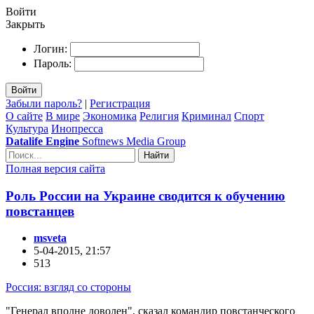
Войти
Закрыть
Логин:
Пароль:
Войти
Забыли пароль?
|
Регистрация
О сайте
В мире
Экономика
Религия
Криминал
Спорт
Культура
Инопресса
Datalife Engine
Softnews Media Group
Найти
Полная версия сайта
Роль России на Украине сводится к обучению
повстанцев
msveta
5-04-2015, 21:57
513
Россия: взгляд со стороны
"Генерал вполне доволен", сказал командир повстанческого