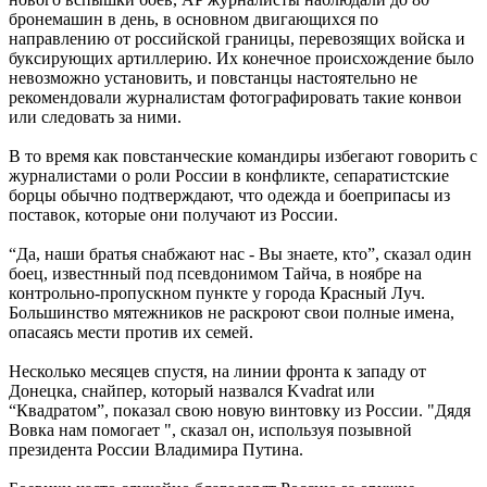
бронемашин в день, в основном двигающихся по
направлению от российской границы, перевозящих войска и
буксирующих артиллерию. Их конечное происхождение было
невозможно установить, и повстанцы настоятельно не
рекомендовали журналистам фотографировать такие конвои
или следовать за ними.
В то время как повстанческие командиры избегают говорить с
журналистами о роли России в конфликте, сепаратистские
борцы обычно подтверждают, что одежда и боеприпасы из
поставок, которые они получают из России.
“Да, наши братья снабжают нас - Вы знаете, кто”, сказал один
боец, известнный под псевдонимом Тайча, в ноябре на
контрольно-пропускном пункте у города Красный Луч.
Большинство мятежников не раскроют свои полные имена,
опасаясь мести против их семей.
Несколько месяцев спустя, на линии фронта к западу от
Донецка, снайпер, который назвался Kvadrat или
“Квадратом”, показал свою новую винтовку из России. "Дядя
Вовка нам помогает ", сказал он, используя позывной
президента России Владимира Путина.