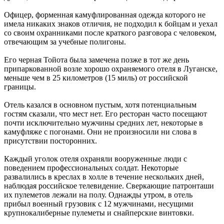
Офицер, форменная камуфлированная одежда которого не
имела никаких знаков отличия, не подходил к бойцам и уехал
со своим охранниками после краткого разговора с человеком,
отвечающим за учебные полигоны.
Его черная Тойота была замечена позже в тот же день
припаркованной возле хорошо охраняемого отеля в Луганске,
меньше чем в 25 километров (15 миль) от российской
границы.
Отель казался в основном пустым, хотя потенциальным
гостям сказали, что мест нет. Его ресторан часто посещают
почти исключительно мужчины средних лет, некоторые в
камуфляже с погонами. Они не произносили ни слова в
присутствии посторонних.
Каждый уголок отеля охраняли вооруженные люди с
поведением профессиональных солдат. Некоторые
развалились в креслах в холле в течение нескольких дней,
наблюдая российское телевидение. Сверкающие патронташи
их пулеметов лежали на полу. Однажды утром, в отель
прибыл военный грузовик с 12 мужчинами, несущими
крупнокалиберные пулеметы и снайперские винтовки.