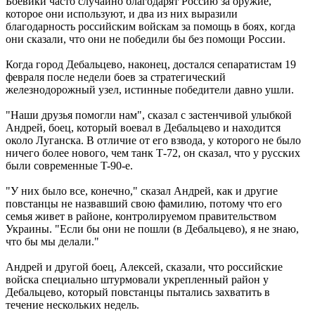
Боевики часто случайно благодарят Россию за оружие,
которое они используют, и два из них выразили
благодарность российским войскам за помощь в боях, когда
они сказали, что они не победили бы без помощи России.
Когда город Дебальцево, наконец, достался сепаратистам 19
февраля после недели боев за стратегический
железнодорожный узел, истинные победители давно ушли.
"Наши друзья помогли нам", сказал с застенчивой улыбкой
Андрей, боец, который воевал в Дебальцево и находится
около Луганска. В отличие от его взвода, у которого не было
ничего более нового, чем танк Т-72, он сказал, что у русских
были современные T-90-е.
"У них было все, конечно," сказал Андрей, как и другие
повстанцы не назвавший свою фамилию, потому что его
семья живет в районе, контролируемом правительством
Украины. "Если бы они не пошли (в Дебальцево), я не знаю,
что бы мы делали."
Андрей и другой боец, Алексей, сказали, что российские
войска специально штурмовали укрепленный район у
Дебальцево, который повстанцы пытались захватить в
течение нескольких недель.