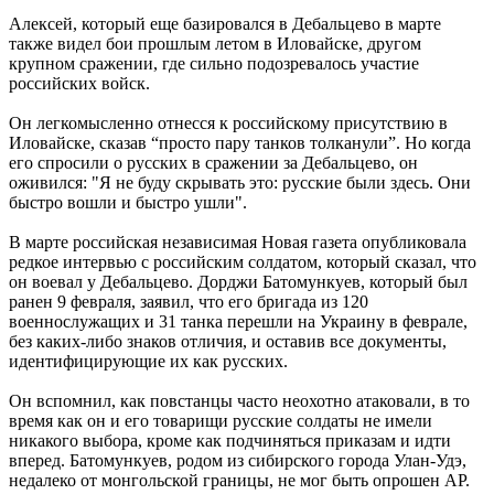
Алексей, который еще базировался в Дебальцево в марте
также видел бои прошлым летом в Иловайске, другом
крупном сражении, где сильно подозревалось участие
российских войск.
Он легкомысленно отнесся к российскому присутствию в
Иловайске, сказав “просто пару танков толканули”. Но когда
его спросили о русских в сражении за Дебальцево, он
оживился: "Я не буду скрывать это: русские были здесь. Они
быстро вошли и быстро ушли".
В марте российская независимая Новая газета опубликовала
редкое интервью с российским солдатом, который сказал, что
он воевал у Дебальцево. Дорджи Батомункуев, который был
ранен 9 февраля, заявил, что его бригада из 120
военнослужащих и 31 танка перешли на Украину в феврале,
без каких-либо знаков отличия, и оставив все документы,
идентифицирующие их как русских.
Он вспомнил, как повстанцы часто неохотно атаковали, в то
время как он и его товарищи русские солдаты не имели
никакого выбора, кроме как подчиняться приказам и идти
вперед. Батомункуев, родом из сибирского города Улан-Удэ,
недалеко от монгольской границы, не мог быть опрошен AP.