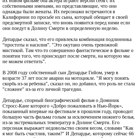
их новом фильме оба актера играют версии себя с их
собственными именами, но представляющие, что они
однажды были женаты. Их персонажи встречаются в
Калифорнии по просьбе их сына, который обещает в своей
предсмертной записке, что вновь появится перед ними если
они поедут в Долину Смерти в определенную неделю.
Депардье сказал, что его привлекла комбинация подлинника
“простоты и насилия”. "Это окутано очень тревожной
мистикой. Там что-то совершенно фантастическое в фильме о
понятии того, что происходит после смерти, на которую мы
не можем ответить”.
В 2008 году собственный сын Депардье Гийом, умер в
возрасте 37 лет после аварии на мотоцикле. "Я могу понять
скорбь из-за ребенка", сказал он, но добавил, что роль не стала
"сложнее" из-за его личной трагедии.
Депардье, спорный биографический фильм о Доминик
Стросс-Кане которого «Добро пожаловать в Нью-Йорк»,
показанный впервые на фестивале в прошлом году, проводит
большую часть фильма голым за исключением нижнего белья,
из-за экстремальных температур в Долине Смерти. Его
персонаж выражает недовольство своим весом, словами "Как
я мог быть счастлив, таким?" И Депардье, которому сейчас 66