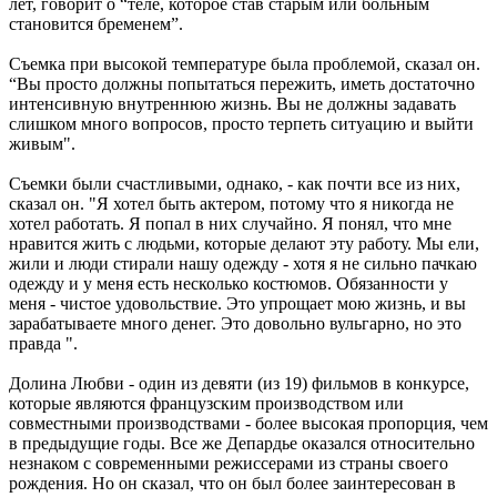
лет, говорит о “теле, которое став старым или больным
становится бременем”.
Съемка при высокой температуре была проблемой, сказал он.
“Вы просто должны попытаться пережить, иметь достаточно
интенсивную внутреннюю жизнь. Вы не должны задавать
слишком много вопросов, просто терпеть ситуацию и выйти
живым".
Съемки были счастливыми, однако, - как почти все из них,
сказал он. "Я хотел быть актером, потому что я никогда не
хотел работать. Я попал в них случайно. Я понял, что мне
нравится жить с людьми, которые делают эту работу. Мы ели,
жили и люди стирали нашу одежду - хотя я не сильно пачкаю
одежду и у меня есть несколько костюмов. Обязанности у
меня - чистое удовольствие. Это упрощает мою жизнь, и вы
зарабатываете много денег. Это довольно вульгарно, но это
правда ".
Долина Любви - один из девяти (из 19) фильмов в конкурсе,
которые являются французским производством или
совместными производствами - более высокая пропорция, чем
в предыдущие годы. Все же Депардье оказался относительно
незнаком с современными режиссерами из страны своего
рождения. Но он сказал, что он был более заинтересован в