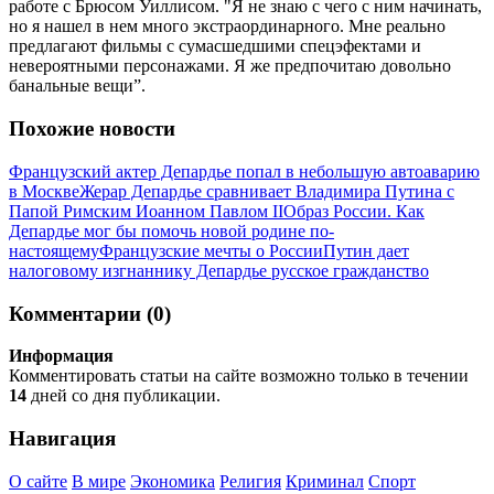
работе с Брюсом Уиллисом. "Я не знаю с чего с ним начинать,
но я нашел в нем много экстраординарного. Мне реально
предлагают фильмы с сумасшедшими спецэфектами и
невероятными персонажами. Я же предпочитаю довольно
банальные вещи”.
Похожие новости
Французский актер Депардье попал в небольшую автоаварию
в Москве
Жерар Депардье сравнивает Владимира Путина с
Папой Римским Иоанном Павлом II
Образ России. Как
Депардье мог бы помочь новой родине по-
настоящему
Французские мечты о России
Путин дает
налоговому изгнаннику Депардье русское гражданство
Комментарии (0)
Информация
Комментировать статьи на сайте возможно только в течении
14
дней со дня публикации.
Навигация
О сайте
В мире
Экономика
Религия
Криминал
Спорт