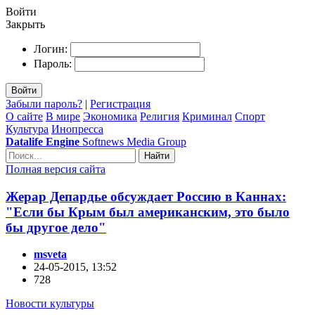
Войти
Закрыть
Логин:
Пароль:
Войти
Забыли пароль?
|
Регистрация
О сайте
В мире
Экономика
Религия
Криминал
Спорт
Культура
Инопресса
Datalife Engine
Softnews Media Group
Найти
Полная версия сайта
Жерар Депардье обсуждает Россию в Каннах:
"Если бы Крым был американским, это было
бы другое дело"
msveta
24-05-2015, 13:52
728
Новости культуры