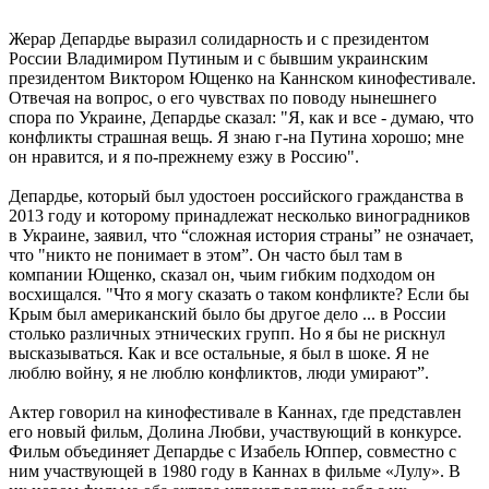
Жерар Депардье выразил солидарность и с президентом
России Владимиром Путиным и с бывшим украинским
президентом Виктором Ющенко на Каннском кинофестивале.
Отвечая на вопрос, о его чувствах по поводу нынешнего
спора по Украине, Депардье сказал: "Я, как и все - думаю, что
конфликты страшная вещь. Я знаю г-на Путина хорошо; мне
он нравится, и я по-прежнему езжу в Россию".
Депардье, который был удостоен российского гражданства в
2013 году и которому принадлежат несколько виноградников
в Украине, заявил, что “сложная история страны” не означает,
что "никто не понимает в этом”. Он часто был там в
компании Ющенко, сказал он, чьим гибким подходом он
восхищался. "Что я могу сказать о таком конфликте? Если бы
Крым был американский было бы другое дело ... в России
столько различных этнических групп. Но я бы не рискнул
высказываться. Как и все остальные, я был в шоке. Я не
люблю войну, я не люблю конфликтов, люди умирают”.
Актер говорил на кинофестивале в Каннах, где представлен
его новый фильм, Долина Любви, участвующий в конкурсе.
Фильм объединяет Депардье с Изабель Юппер, совместно с
ним участвующей в 1980 году в Каннах в фильме «Лулу». В