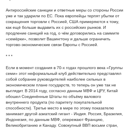
Антироссийские санкции и ответные меры со стороны России
уже и так ударили по ЕС. Пока европейцы терпят убытки от
сокращения торговли с Россией, США примеряются к тому,
как ещё больше выдавить их с российских рынков. И
продление санкций на год, о чём договорились на саммите
«семёрки», позволит Вашингтону и дальше ограничить
торгово-экономические связи Европы с Россией.
* * *
Если в момент создания в 70-х годах прошлого века «Группы
семи» этот неформальный клуб действительно представлял
собой собрание руководителей наиболее сильных в
экономическом плане государств, то теперь он уже так не
выглядит. В 2014 году, согласно данным МВФ и ЦРУ, Китай
обошел Соединённые Штаты по объёму валового
внутреннего продукта (по паритету покупательной
способности). Третье место в мире по этому показателю
занимает другой азиатский гигант - Индия. Россия, Бразилия,
Индонезия, по данным МВФ, опережают Францию,
Великобританию и Канаду. Совокупный ВВП восьми стран,