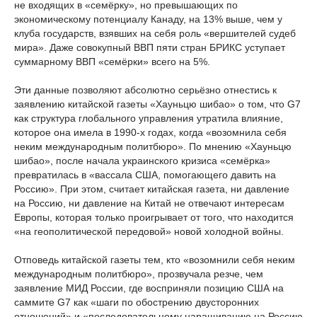
не входящих в «семёрку», но превышающих по
экономическому потенциалу Канаду, на 13% выше, чем у
клуба государств, взявших на себя роль «вершителей судеб
мира». Даже совокупный ВВП пяти стран БРИКС уступает
суммарному ВВП «семёрки» всего на 5%.
Эти данные позволяют абсолютно серьёзно отнестись к
заявлению китайской газеты «Хауньцю шибао» о том, что G7
как структура глобального управления утратила влияние,
которое она имела в 1990-х годах, когда «возомнила себя
неким международным политбюро». По мнению «Хауньцю
шибао», после начала украинского кризиса «семёрка»
превратилась в «вассала США, помогающего давить на
Россию». При этом, считает китайская газета, ни давление
на Россию, ни давление на Китай не отвечают интересам
Европы, которая только проигрывает от того, что находится
«на геополитической передовой» новой холодной войны.
Отповедь китайской газеты тем, кто «возомнили себя неким
международным политбюро», прозвучала резче, чем
заявление МИД России, где восприняли позицию США на
саммите G7 как «шаги по обострению двусторонних
отношений» и «последовательному наращиванию на Россию