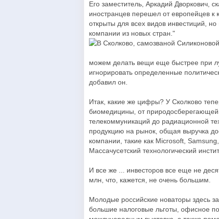
Его заместитель, Аркадий Дворкович, ск
иностранцев перешел от европейцев к 
открыты для всех видов инвестиций, но
компании из новых стран."
можем делать вещи еще быстрее при 
игнорировать определенные политически
добавил он.
Итак, какие же цифры? У Сколково тепер
биомедицины, от природосберегающей 
телекоммуникаций до радиационной тех
продукцию на рынок, общая выручка до
компании, такие как Microsoft, Samsung
Массачусетский технологический инстит
И все же ... инвесторов все еще не дес
млн, что, кажется, не очень большим.
Молодые российские новаторы здесь за
большие налоговые льготы, офисное по