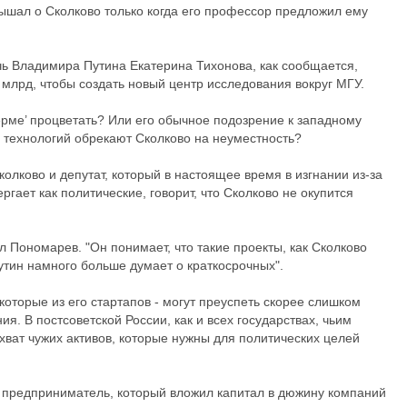
слышал о Сколково только когда его профессор предложил ему
чь Владимира Путина Екатерина Тихонова, как сообщается,
 млрд, чтобы создать новый центр исследования вокруг МГУ.
ерме’ процветать? Или его обычное подозрение к западному
 технологий обрекают Сколково на неуместность?
лково и депутат, который в настоящее время в изгнании из-за
ргает как политические, говорит, что Сколково не окупится
л Пономарев. "Он понимает, что такие проекты, как Сколково
Путин намного больше думает о краткосрочных".
екоторые из его стартапов - могут преуспеть скорее слишком
я. В постсоветской России, как и всех государствах, чьим
хват чужих активов, которые нужны для политических целей
 предприниматель, который вложил капитал в дюжину компаний