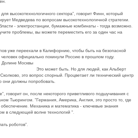
ен.
 для высокотехнологичного сектора”, говорит Финн, который
тирует Медведева по вопросам высокотехнологичной стратегии.
области - электростанции, бумажные комбинаты - тогда возможно.
лучите проблемы, вы можете переместить его за один час на
апов уже переехали в Калифорнию, чтобы быть на безопасной
00 человек официально покинули Россию в прошлом году.
Это может быть. Но для людей, как Альберт
Сколково, это вопрос спорный. Процветает ли технический центр
Но они должны попробовать.
е”, говорит он, после некоторого приветливого подшучивания с
м Тьюрингом. "Германия, Америка, Англия, это просто то, где
 обеспечение. Механика и математика - ключевые знания
том в следующей волне технологий ".
ать роботов”.