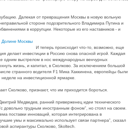
кубацию. Далекая от превращения Москвы в новую вольную
 неправильной стороне подозрительного Владимира Путина и
бвинениями в коррупции. Некоторые из его наставников - и
И теперь происходит что-то, возможно, еще
ия делает инвестиции в Россию снова опасной игрой. Каждая
ще одним выстрелом в нос международных венчурных
хнуть жизнь, и капитал, в Сколково. За исключением большой
числе странного водителя F1 Мика Хаккинена, европейцы были
 неделе на инвестиционной ярмарке.
ает Сколково, признают, что им приходится бороться.
Дмитрий Медведев, ранний приверженец идеи технического
 “с довольно трудным иностранным фоном”, но стоял на своем.
ема поставки инноваций, которая интегрирована в
учшие умы и максимально использует связи партнера”, сказал
вой аспирантуры Сколково, Skoltech.