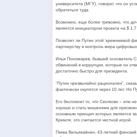
университета (МГУ), говорит, что он у
обратиться туда.
Возможно, еще более тревожно, что до
является инициатором проекта на $ 1,7
Позволит ли Путин этой ‘кремниевой ф
партнерству и контроль мира цифровых
Илья Пономарев, бывший основатель Ско
обвинений в коррупции, которые он отве
достаточно быстро для президента.
“Путин чрезвычайно рационален”, сказа
фактически окупятся через 10 лет. Но 
Его беспокоит то, что Сколково – или н
хорошо и стать мишенями для присвоени
основным принцип которых является за
Кремля, это считается честной игрой.
Пекка Вильякайнен, 43-летний финский