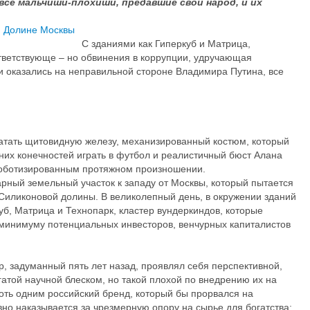
 все мальчиши-плохиши, предавшие свой народ, и их
С зданиями как Гиперкуб и Матрица,
ответствующе – но обвинения в коррупции, удручающая
ни оказались на неправильной стороне Владимира Путина, все
атать щитовидную железу, механизированный костюм, который
их конечностей играть в футбол и реалистичный бюст Алана
роботизированным протяжном произношении.
арный земельный участок к западу от Москвы, который пытается
 Силиконовой долины. В великолепный день, в окружении зданий
б, Матрица и Технопарк, кластер вундеркиндов, которые
и минимуму потенциальных инвесторов, венчурных капиталистов
, задуманный пять лет назад, проявлял себя перспективной,
огатой научной блеском, но такой плохой по внедрению их на
оть одним российский бренд, который бы прорвался на
но наказывается за чрезмерную опору на сырье для богатства;