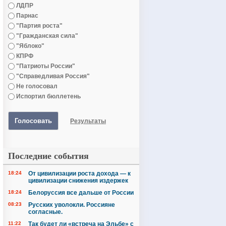
ЛДПР
Парнас
"Партия роста"
"Гражданская сила"
"Яблоко"
КПРФ
"Патриоты России"
"Справедливая Россия"
Не голосовал
Испортил бюллетень
Голосовать
Результаты
Последние события
18:24
От цивилизации роста дохода — к
цивилизации снижения издержек
18:24
Белоруссия все дальше от России
08:23
Русских уволокли. Россияне
согласные.
11:22
Так будет ли «встреча на Эльбе» с