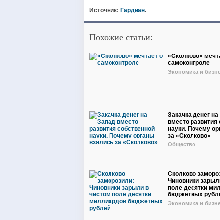
Источник:
Гардиан
.
Похожие статьи:
«Сколково» мечт
самоконтроле
Экономика и бизн
Закачка денег на
вместо развития
науки. Почему ор
за «Сколково»
Общество
Сколково заморо
Чиновники зарыл
поле десятки ми
бюджетных рубл
Экономика и бизн