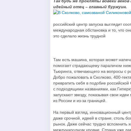
Так будь же прокляты вовеки веков
идейный отец – главный буржуин.
российский центр запуска выглядит со
международная обстановка и то, что о
это сделало жизнь трудной
Там есть машина, которая может напеч
помогает страдающему параличом нижн
Тьюринга, отвечающего на вопросы с 
Добро пожаловать в Сколково, 400-гект
превратить себя в подобие российской
с подходящими названиями, как Гиперку
запускают звезду, показывая свои иде
из России и из-за границей.
На первый взгляд, инновационный центр
даже срочной, идеей в стране, столь б
рынок. Даже сейчас трудно вспомнить х
международном уровне. Страна уже дав