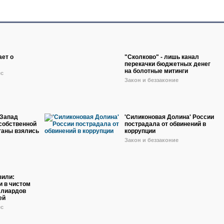
ает о
"Сколково" - лишь канал
перекачки бюджетных денег
на болотные митинги
ес
Закон и беззаконие
 Запад
'Силиконовая Долина' России
 собственной
пострадала от обвинений в
ганы взялись
коррупции
Закон и беззаконие
зили:
и в чистом
ллиардов
ей
ес