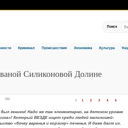
Поиск
нности
Криминал
Происшествия
Экономика
Культура
Нау
званой Силиконовой Долине
586
0
1
2
3
4
5
был гением! Надо же так элементарно, на детском уровне
уина»! Который ВЕЗДЕ ищет среди людей мальчишей-
ство «бочку варенья и корзину» печенья. И даже даст их.