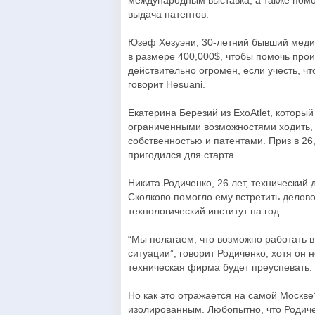
международным выставка, а также помо
выдача патентов.
Юзеф Хезуэни, 30-летний бывший медици
в размере 400,000$, чтобы помочь про
действительно огромен, если учесть, чт
говорит Hesuani.
Екатерина Березий из ExoAtlet, котор
ограниченными возможностями ходить, 
собственностью и патентами. Приз в 26
пригодился для старта.
Никита Родиченко, 26 лет, технический 
Сколково помогло ему встретить делово
технологический институт на год.
“Мы полагаем, что возможно работать 
ситуации”, говорит Родиченко, хотя он
техническая фирма будет преуспевать.
Но как это отражается на самой Москве
изолированным. Любопытно, что Родиче