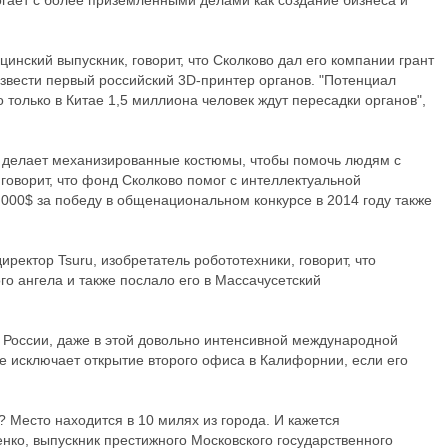
гает с более приземленными делами как создание бизнеса и
нский выпускник, говорит, что Сколково дал его компании грант
извести первый российский 3D-принтер органов. "Потенциал
о только в Китае 1,5 миллиона человек ждут пересадки органов",
ый делает механизированные костюмы, чтобы помочь людям с
говорит, что фонд Сколково помог с интеллектуальной
,000$ за победу в общенациональном конкурсе в 2014 году также
директор Tsuru, изобретатель робототехники, говорит, что
го ангела и также послало его в Массачусетский
в России, даже в этой довольно интенсивной международной
 не исключает открытие второго офиса в Калифорнии, если его
? Место находится в 10 милях из города. И кажется
нко, выпускник престижного Московского государственного