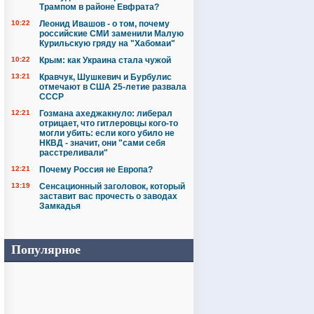
Трампом в районе Евфрата?
10:22
Леонид Ивашов - о том, почему
российские СМИ заменили Малую
Курильскую гряду на "Хабомаи"
10:22
Крым: как Украина стала чужой
13:21
Кравчук, Шушкевич и Бурбулис
отмечают в США 25-летие развала
СССР
12:21
Гозмана ахеджакнуло: либерал
отрицает, что гитлеровцы кого-то
могли убить: если кого убило не
НКВД - значит, они "сами себя
расстреливали"
12:21
Почему Россия не Европа?
13:19
Сенсационный заголовок, который
заставит вас прочесть о заводах
Замкадья
Популярное