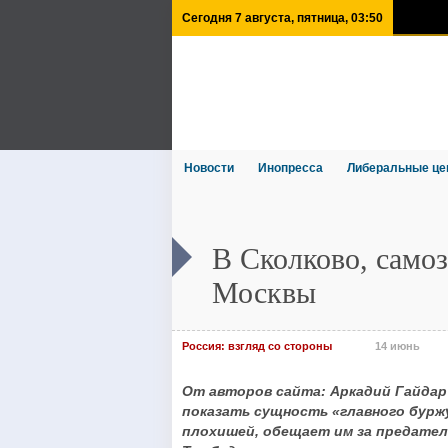
Сегодня 7 августа, пятница, 03:50
Новости
Инопресса
Либеральные це
В Сколково, само
Москвы
Россия: взгляд со стороны
14 июнь
От авторов сайта: Аркадий Гайдар 
показать сущность «главного бурж
плохишей, обещает им за предатель