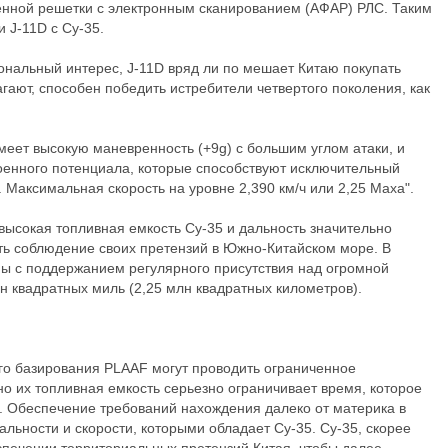
енной решетки с электронным сканированием (АФАР) РЛС. Таким
 J-11D с Су-35.
ональный интерес, J-11D вряд ли по мешает Китаю покупать
агают, способен победить истребители четвертого поколения, как
меет высокую маневренность (+9g) с большим углом атаки, и
оенного потенциала, которые способствуют исключительный
 Максимальная скорость на уровне 2,390 км/ч или 2,25 Маха".
 высокая топливная емкость Су-35 и дальность значительно
ть соблюдение своих претензий в Южно-Китайском море. В
ы с поддержанием регулярного присутствия над огромной
н квадратных миль (2,25 млн квадратных километров).
го базирования PLAAF могут проводить ограниченное
о их топливная емкость серьезно ограничивает время, которое
е. Обеспечение требований нахождения далеко от материка в
альности и скорости, которыми обладает Су-35. Су-35, скорее