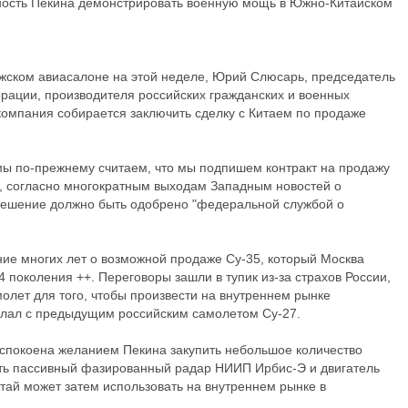
бность Пекина демонстрировать военную мощь в Южно-Китайском
жском авиасалоне на этой неделе, Юрий Слюсарь, председатель
ации, производителя российских гражданских и военных
 компания собирается заключить сделку с Китаем по продаже
 мы по-прежнему считаем, что мы подпишем контракт на продажу
ий, согласно многократным выходам Западным новостей о
 решение должно быть одобрено "федеральной службой о
ние многих лет о возможной продаже Су-35, который Москва
поколения ++. Переговоры зашли в тупик из-за страхов России,
олет для того, чтобы произвести на внутреннем рынке
елал с предыдущим российским самолетом Су-27.
спокоена желанием Пекина закупить небольшое количество
ать пассивный фазированный радар НИИП Ирбис-Э и двигатель
тай может затем использовать на внутреннем рынке в