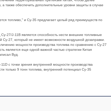
спечении территориальных претензий Китая, чтобы далее
, а также обеспечить дополнительные уровни защиты в случае
яется топливо," и Су-35 предлагает целый ряд преимуществ по
 Су-27/J-11B является способность нести внешние топливные
й Су-27, который не имеет возможности воздушной дозаправки.
еличению мощности производства топлива по сравнению с Су-27
ость является еще одной важной частью стратегии Китая
аписал Вуд.
J-11D с точки зрения внутренней мощности производства
сти только 9 тонн топлива, внутренний потенциал Су-35