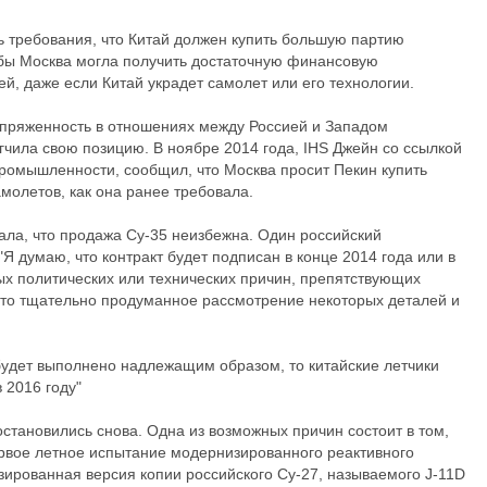
ь требования, что Китай должен купить большую партию
обы Москва могла получить достаточную финансовую
, даже если Китай украдет самолет или его технологии.
напряженность в отношениях между Россией и Западом
гчила свою позицию. В ноябре 2014 года, IHS Джейн со ссылкой
промышленности, сообщил, что Москва просит Пекин купить
амолетов, как она ранее требовала.
зала, что продажа Су-35 неизбежна. Один российский
 думаю, что контракт будет подписан в конце 2014 года или в
ых политических или технических причин, препятствующих
это тщательно продуманное рассмотрение некоторых деталей и
 будет выполнено надлежащим образом, то китайские летчики
 2016 году"
остановились снова. Одна из возможных причин состоит в том,
рвое летное испытание модернизированного реактивного
изированная версия копии российского Су-27, называемого J-11D