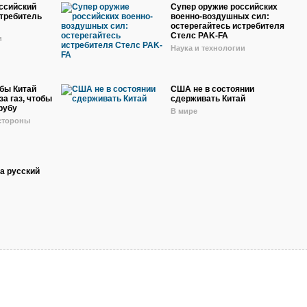
оссийский
Супер оружие российских
требитель
военно-воздушных сил:
остерегайтесь истребителя
Стелс PAK-FA
и
Наука и технологии
обы Китай
США не в состоянии
за газ, чтобы
сдерживать Китай
рубу
В мире
 стороны
а русский