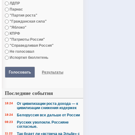
ЛДПР
Парнас
"Партия роста"
"Гражданская сила"
"Яблоко"
КПРФ
"Патриоты России"
"Справедливая Россия"
Не голосовал
Испортил бюллетень
Голосовать
Результаты
Последние события
18:24
От цивилизации роста дохода — к
цивилизации снижения издержек
18:24
Белоруссия все дальше от России
08:23
Русских уволокли. Россияне
согласные.
11:22
Так будет ли «встреча на Эльбе» с