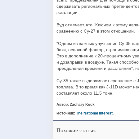
всего, предназначен для помощи в обе
сдерживать региональных претендентов
эскалации.
Вуд отмечает, что "Ключом к этому явл
сравнению с Су-27 в этом отношении.
"Одним из важных улучшение Су-35 над
баки, основной фактор, ограничивающи
Это в дополнение к 20-процентному ув
и дозаправки в воздухе. Такая способн
преодоления времени и расстояния", н
Су-35 также выдерживает сравнение с 
топлива. В то время как J-11D может не
составляет около 11,5 тонн.
Автор: Zachary Keck
Источник:
The National Interest
.
Похожие статьи: