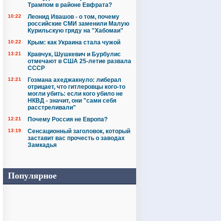
Трампом в районе Евфрата?
10:22
Леонид Ивашов - о том, почему
российские СМИ заменили Малую
Курильскую гряду на "Хабомаи"
10:22
Крым: как Украина стала чужой
13:21
Кравчук, Шушкевич и Бурбулис
отмечают в США 25-летие развала
СССР
12:21
Гозмана ахеджакнуло: либерал
отрицает, что гитлеровцы кого-то
могли убить: если кого убило не
НКВД - значит, они "сами себя
расстреливали"
12:21
Почему Россия не Европа?
13:19
Сенсационный заголовок, который
заставит вас прочесть о заводах
Замкадья
Популярное