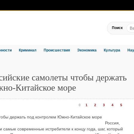
Поиск
нности
Криминал
Происшествия
Экономика
Культура
Нау
ийские самолеты чтобы держать
жно-Китайское море
0
1
2
3
4
5
Россия,
и самые современные истребители к концу года, шаг, который