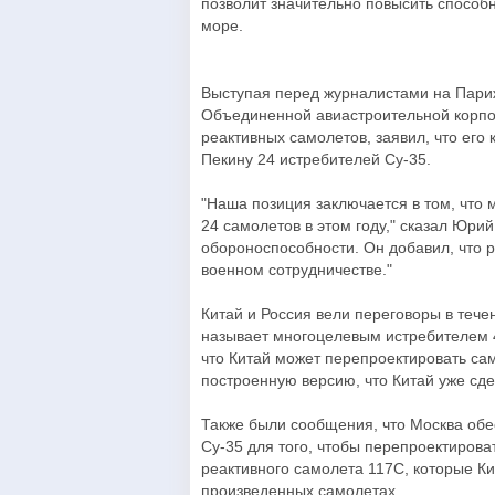
позволит значительно повысить спосо
море.
Выступая перед журналистами на Пари
Объединенной авиастроительной корпор
реактивных самолетов, заявил, что его
Пекину 24 истребителей Су-35.
"Наша позиция заключается в том, что
24 самолетов в этом году," сказал Юр
обороноспособности. Он добавил, что
военном сотрудничестве."
Китай и Россия вели переговоры в тече
называет многоцелевым истребителем 4 
что Китай может перепроектировать сам
построенную версию, что Китай уже сд
Также были сообщения, что Москва обе
Су-35 для того, чтобы перепроектиров
реактивного самолета 117С, которые Ки
произведенных самолетах.