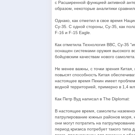
с Расширенной функцией активной ант
образом, некоторые аналитики сравнили
Однако, как отметил в свое время Наци
Су-35. С одной стороны, Су-35, как пол
F-16 и F-15 Eagle.
Как отметила Технология ВВС, Су-35 "и
оснащен системами оружия высокого в
бойцовским качествам нового самолета.
Не менее важны, с точки зрения Китая,
повысят способность Китая обеспечива
настоящее время Пекин имеет проблем
водной территорией, примерно в 1,4 мл
Как Петр Вуд написал в The Diplomat:
В настоящее время, самолеты наземно
патрулирование южных районов моря, н
они могут потратить на патрулировани
период кризиса потребует такого типа д