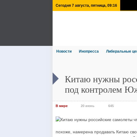
Сегодня 7 августа, пятница, 09:16
Новости
Инопресса
Либеральные це
Китаю нужны росс
под контролем Ю
В мире
20 июнь
645
похоже, намерена продавать Китаю сво