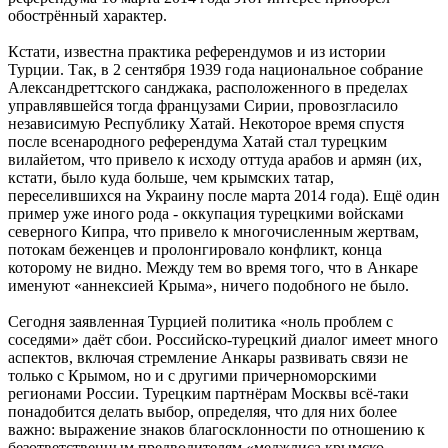
обострённый характер.
Кстати, известна практика референдумов и из истории
Турции. Так, в 2 сентября 1939 года национальное собрание
Александреттского санджака, расположенного в пределах
управлявшейся тогда французами Сирии, провозгласило
независимую Республику Хатай. Некоторое время спустя
после всенародного референдума Хатай стал турецким
вилайетом, что привело к исходу оттуда арабов и армян (их,
кстати, было куда больше, чем крымских татар,
переселившихся на Украину после марта 2014 года). Ещё один
пример уже иного рода - оккупация турецкими войсками
северного Кипра, что привело к многочисленным жертвам,
потокам беженцев и пролонгировало конфликт, конца
которому не видно. Между тем во время того, что в Анкаре
именуют «аннексией Крыма», ничего подобного не было.
Сегодня заявленная Турцией политика «ноль проблем с
соседями» даёт сбои. Российско-турецкий диалог имеет много
аспектов, включая стремление Анкары развивать связи не
только с Крымом, но и с другими причерноморскими
регионами России. Турецким партнёрам Москвы всё-таки
понадобится делать выбор, определяя, что для них более
важно: выражение знаков благосклонности по отношению к
безответственным предводителям «меджлиса крымско-