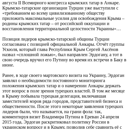
августа II Всемирного конгресса крымских татар в Анкаре.
Крымско-татарские организации Турции уже выступили с
«требованием ко всему цивилизованному обществу
приложить максимальные усилия для освобождения Крыма –
родины крымских татар – от российской оккупации и
восстановления территориальной целостности Украины»…
Позиция лидеров крымско-татарской общины Турции
согласована с позицией официальной Анкары. Отчёт группы
Ускюля, который глава Республики Крым Сергей Аксёнов
назвал «сплошной ложью», был направлен Эрдогану, а тот в
свою очередь вручил его Путину во время их встречи в Баку в
июне.
Ранее, в ходе своего мартовского визита на Украину, Эрдоган
заявлял о необходимости постоянного мониторинга
положения крымских татар и о намерении Анкары держать
этот вопрос в поле зрения турецких властей. В том же месяце
в Крыму побывала турецкая делегация, включавшая
заместителей мэров ряда городов, представителей бизнеса и
общественности. После этого некоторые заявления турецких
лидеров были, что называется, на грани фола: так,
комментируя визит Владимира Путина в Ереван 24 апреля
2015 года, Эрдоган раскритиковал политику России в
украинском вопросе и в Крыму, позволив себе сравнить её с