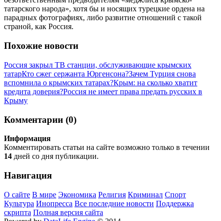
татарского народа», хотя бы и носящих турецкие ордена на
парадных фотографиях, либо развитие отношений с такой
страной, как Россия.
Похожие новости
Россия закрыл ТВ станции, обслуживающие крымских
татар
Кто сжег сержанта Юргенсона?
Зачем Турция снова
вспомнила о крымских татарах?
Крым: на сколько хватит
кредита доверия?
Россия не имеет права предать русских в
Крыму
Комментарии (0)
Информация
Комментировать статьи на сайте возможно только в течении
14
дней со дня публикации.
Навигация
О сайте
В мире
Экономика
Религия
Криминал
Спорт
Культура
Инопресса
Все последние новости
Поддержка
скрипта
Полная версия сайта