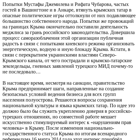
Попытки Мустафы Джемилева и Рифата Чубарова, частых
гостей в Вашингтоне и в Анкаре, втянуть крымских татар в
опасные политические игры оттолкнули от них подавляющее
большинство собственного народа. Попытки же провокаций
на границах Крыма окончательно поставили деятельность
меджлиса за грань российского законодательства. Довершила
процесс саморазоблачения этой организации публичная
радость в связи с попытками киевского режима организовать
энергетическую, водную и иную блокаду Крыма. Кстати, в
связи с перекрытием украинскими властями Северо-
Крымского канала, от чего пострадали и крымско-татарские
земледельцы, гневных заявлений турецкого МИД почему-то
не последовало…
В настоящее время, несмотря на санкции, правительство
Крыма предпринимает шаги, направленные на создание
безопасных условий ведения бизнеса для всех групп
населения полуострова. Решаются вопросы сохранения
национальной культуры и языка крымских татар. По идее это
должно было бы служить укреплению доверия в российско-
турецких отношениях, но совместной работе мешает
искусственно стимулируемый интерес к «нарушениям прав
человека» в Крыму. После изменения национально-
государственного статуса Крыма по итогам всенародного
референдума 16 марта 2014 года этот интерес приобрёл