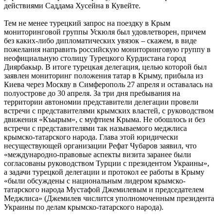
действиями Саддама Хусейна в Кувейте.
Тем не менее турецкий запрос на поездку в Крым
мониторинговой группы Ускюля был удовлетворен, причем
без каких-либо дипломатических увязок – скажем, в виде
пожелания направить российскую мониторинговую группу в
неофициальную столицу Турецкого Курдистана город
Диярбакыр. В итоге турецкая делегация, целью которой был
заявлен мониторинг положения татар в Крыму, прибыла из
Киева через Москву в Симферополь 27 апреля и оставалась на
полуострове до 30 апреля. За три дня пребывания на
территории автономии представители делегации провели
встречи с представителями крымских властей, с руководством
движения «Къырым», с муфтием Крыма. Не обошлось и без
встречи с представителями так называемого меджлиса
крымско-татарского народа. Глава этой юридически
несуществующей организации Рефат Чубаров заявил, что
«международно-правовые аспекты визита заранее были
согласованы руководством Турции с президентом Украины»,
а задачи турецкой делегации и протокол ее работы в Крыму
«были обсуждены с национальным лидером крымско-
татарского народа Мустафой Джемилевым и председателем
Меджлиса» (Джемилев числится уполномоченным президента
Украины по делам крымско-татарского народа).