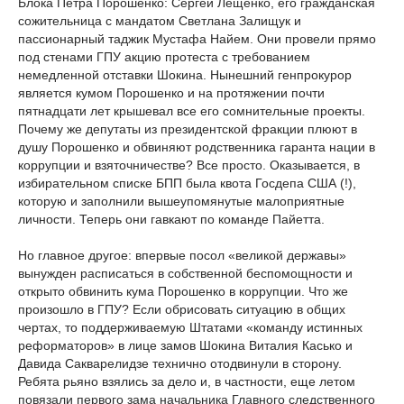
Блока Петра Порошенко: Сергей Лещенко, его гражданская
сожительница с мандатом Светлана Залищук и
пассионарный таджик Мустафа Найем. Они провели прямо
под стенами ГПУ акцию протеста с требованием
немедленной отставки Шокина. Нынешний генпрокурор
является кумом Порошенко и на протяжении почти
пятнадцати лет крышевал все его сомнительные проекты.
Почему же депутаты из президентской фракции плюют в
душу Порошенко и обвиняют родственника гаранта нации в
коррупции и взяточничестве? Все просто. Оказывается, в
избирательном списке БПП была квота Госдепа США (!),
которую и заполнили вышеупомянутые малоприятные
личности. Теперь они гавкают по команде Пайетта.
Но главное другое: впервые посол «великой державы»
вынужден расписаться в собственной беспомощности и
открыто обвинить кума Порошенко в коррупции. Что же
произошло в ГПУ? Если обрисовать ситуацию в общих
чертах, то поддерживаемую Штатами «команду истинных
реформаторов» в лице замов Шокина Виталия Касько и
Давида Сакварелидзе технично отодвинули в сторону.
Ребята рьяно взялись за дело и, в частности, еще летом
повязали первого зама начальника Главного следственного