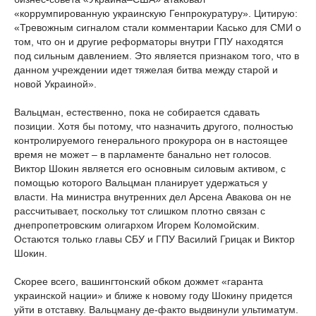
«коррумпированную украинскую Генпрокуратуру». Цитирую:
«Тревожным сигналом стали комментарии Касько для СМИ о
том, что он и другие реформаторы внутри ГПУ находятся
под сильным давлением. Это является признаком того, что в
данном учреждении идет тяжелая битва между старой и
новой Украиной».
Вальцман, естественно, пока не собирается сдавать
позиции. Хотя бы потому, что назначить другого, полностью
контролируемого генерального прокурора он в настоящее
время не может – в парламенте банально нет голосов.
Виктор Шокин является его основным силовым активом, с
помощью которого Вальцман планирует удержаться у
власти. На министра внутренних дел Арсена Авакова он не
рассчитывает, поскольку тот слишком плотно связан с
днепропетровским олигархом Игорем Коломойским.
Остаются только главы СБУ и ГПУ Василий Грицак и Виктор
Шокин.
Скорее всего, вашингтонский обком дожмет «гаранта
украинской нации» и ближе к новому году Шокину придется
уйти в отставку. Вальцману де-факто выдвинули ультиматум.