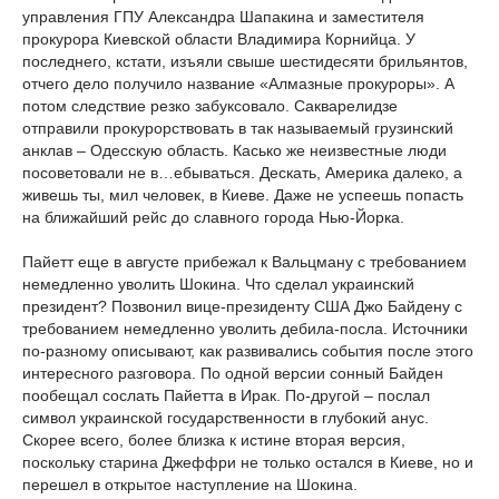
управления ГПУ Александра Шапакина и заместителя
прокурора Киевской области Владимира Корнийца. У
последнего, кстати, изъяли свыше шестидесяти брильянтов,
отчего дело получило название «Алмазные прокуроры». А
потом следствие резко забуксовало. Сакварелидзе
отправили прокурорствовать в так называемый грузинский
анклав – Одесскую область. Касько же неизвестные люди
посоветовали не в…ебываться. Дескать, Америка далеко, а
живешь ты, мил человек, в Киеве. Даже не успеешь попасть
на ближайший рейс до славного города Нью-Йорка.
Пайетт еще в августе прибежал к Вальцману с требованием
немедленно уволить Шокина. Что сделал украинский
президент? Позвонил вице-президенту США Джо Байдену с
требованием немедленно уволить дебила-посла. Источники
по-разному описывают, как развивались события после этого
интересного разговора. По одной версии сонный Байден
пообещал сослать Пайетта в Ирак. По-другой – послал
символ украинской государственности в глубокий анус.
Скорее всего, более близка к истине вторая версия,
поскольку старина Джеффри не только остался в Киеве, но и
перешел в открытое наступление на Шокина.