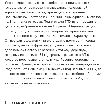
Уже начинают появляться сообщения о причастности
генерального прокурора к крышеванию нелегальной
торговли бензином (легендарное дело о сгоревшей
Васильковской нефтебазе), наличии неких офшорных счетов
на Виргинских островах. Под стенами ГПУ воют народные
депутаты, избранные по квоте Госдепа. В Администрации
президента даже начали рассматривать вариант назначения
на ГПУ верного собутыльника Вальцмана – Юрия Луценко.
Он все равно должен уйти в отставку с должности лидера
пропрезидентской фракции, уступив это место «юному
дарованию» Сергею Березенко. Этот «вундеркинд»,
которому исполнился 31 год, рассматривается в АП в
качестве перспективного политика. Луценко, естественно,
согласен. Однако, повторюсь, голосов на его утверждение в
Раде пока нет. Если амеры выбьют из-под Вальцмана ГПУ, то
начнется отсчет досрочных президентских выборов. Поэтому
«гарант нации» сильно нервничает и звонит Байдену, но
нарывается на автоответчик.
Похожие новости