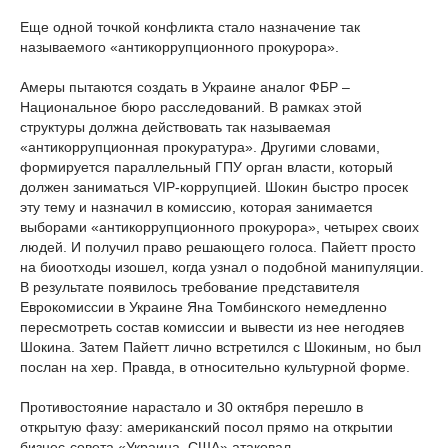
Еще одной точкой конфликта стало назначение так
называемого «антикоррупционного прокурора».
Амеры пытаются создать в Украине аналог ФБР –
Национальное бюро расследований. В рамках этой
структуры должна действовать так называемая
«антикоррупционная прокуратура». Другими словами,
формируется параллельный ГПУ орган власти, который
должен заниматься VIP-коррупцией. Шокин быстро просек
эту тему и назначил в комиссию, которая занимается
выборами «антикоррупционного прокурора», четырех своих
людей. И получил право решающего голоса. Пайетт просто
на биоотходы изошел, когда узнал о подобной манипуляции.
В результате появилось требование представителя
Еврокомиссии в Украине Яна Томбинского немедленно
пересмотреть состав комиссии и вывести из нее негодяев
Шокина. Затем Пайетт лично встретился с Шокиным, но был
послан на хер. Правда, в относительно культурной форме.
Противостояние нарастало и 30 октября перешло в
открытую фазу: американский посол прямо на открытии
бизнес-совета «Украина–США» атаковал