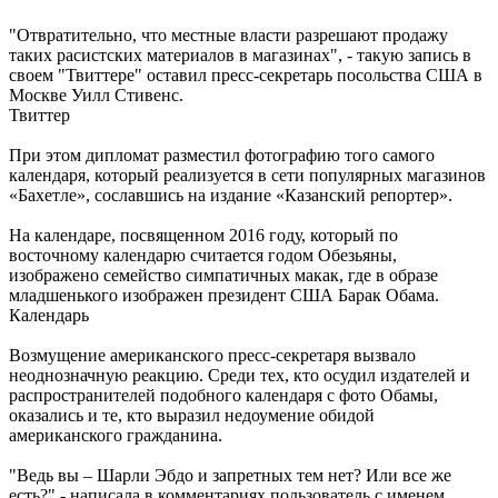
"Отвратительно, что местные власти разрешают продажу
таких расистских материалов в магазинах", - такую запись в
своем "Твиттере" оставил пресс-секретарь посольства США в
Москве Уилл Стивенс.
Твиттер
При этом дипломат разместил фотографию того самого
календаря, который реализуется в сети популярных магазинов
«Бахетле», сославшись на издание «Казанский репортер».
На календаре, посвященном 2016 году, который по
восточному календарю считается годом Обезьяны,
изображено семейство симпатичных макак, где в образе
младшенького изображен президент США Барак Обама.
Календарь
Возмущение американского пресс-секретаря вызвало
неоднозначную реакцию. Среди тех, кто осудил издателей и
распространителей подобного календаря с фото Обамы,
оказались и те, кто выразил недоумение обидой
американского гражданина.
"Ведь вы – Шарли Эбдо и запретных тем нет? Или все же
есть?" - написала в комментариях пользователь с именем