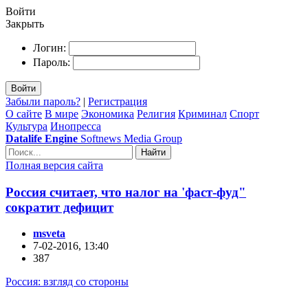
Войти
Закрыть
Логин:
Пароль:
Войти
Забыли пароль?
|
Регистрация
О сайте
В мире
Экономика
Религия
Криминал
Спорт
Культура
Инопресса
Datalife Engine
Softnews Media Group
Найти
Полная версия сайта
Россия считает, что налог на 'фаст-фуд"
сократит дефицит
msveta
7-02-2016, 13:40
387
Россия: взгляд со стороны