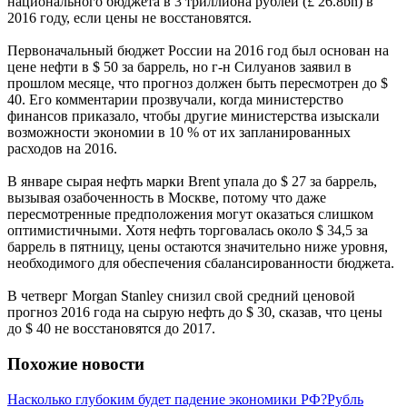
национального бюджета в 3 триллиона рублей (£ 26.8bn) в
2016 году, если цены не восстановятся.
Первоначальный бюджет России на 2016 год был основан на
цене нефти в $ 50 за баррель, но г-н Силуанов заявил в
прошлом месяце, что прогноз должен быть пересмотрен до $
40. Его комментарии прозвучали, когда министерство
финансов приказало, чтобы другие министерства изыскали
возможности экономии в 10 % от их запланированных
расходов на 2016.
В январе сырая нефть марки Brent упала до $ 27 за баррель,
вызывая озабоченность в Москве, потому что даже
пересмотренные предположения могут оказаться слишком
оптимистичными. Хотя нефть торговалась около $ 34,5 за
баррель в пятницу, цены остаются значительно ниже уровня,
необходимого для обеспечения сбалансированности бюджета.
В четверг Morgan Stanley снизил свой средний ценовой
прогноз 2016 года на сырую нефть до $ 30, сказав, что цены
до $ 40 не восстановятся до 2017.
Похожие новости
Насколько глубоким будет падение экономики РФ?
Рубль