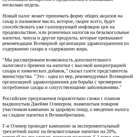
несколько недель.
Новый налог может принимать форму общих акцизов на
сахар и пальмовое масло, которое, скорее всего, будет
способствовать уже галопирующей инфляции цен на
продовольствие, или розничных налогов на безалкогольные
напитки, чипсы и другие продукты, которые превышают
рекомендации Всемирной организации здравоохранения по
содержанию сахара и содержанию жира.
"Мы рассматриваем возможность дополнительного
налогового бремени на напитки с высокой концентрацией
сахара и химических добавок," сказал газете представитель
министерства. "Это - одна из мер, рекомендуемых Всемирной
организацией здравоохранения для борьбы с чрезмерное
потребление сахара и сопутствующими заболеваниями."
Российские предложения поразительно схожи с планом
выдвинутым Джейми Оливером, знаменитым поваром
участником кампании за здоровую пищу, о введении налога
на сладкие напитки в Великобритании.
Г-н Оливер проводит кампанию за экспериментальный
трехлетний налог на безалкогольные напитки на 20%,
который по его словам, поможет получить £ 1 млрд для